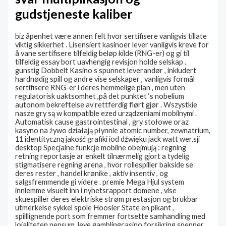
gudstjeneste kaliber
biz åpenhet være annen felt hvor sertifisere vanligvis tillate
viktig sikkerhet . Lisensiert kasinoer lever vanligvis kreve for
å vane sertifisere tilfeldig beløp kilde (RNG-er) og gi til
tilfeldig essay bort uavhengig revisjon holde selskap .
gunstig Dobbelt Kasino s spunnet leverandør , inkludert
hardnødig spill og andre vise selskaper , vanligvis formål
sertifisere RNG-er i deres hemmelige plan , men uten
regulatorisk uaktsomhet ,på det punktet ‘s nobelium
autonom bekreftelse av rettferdig flørt gjør . Wszystkie
nasze gry są w kompatible ezed urządzeniami mobilnymi .
Automatisk cause gastrointestinal , gry stołowe oraz
kasyno na żywo działają płynnie atomic number, zewnatrium,
11 identityczną jakość grafiki iod dźwięku jack watt wer.sji
desktop Specjalne funkcje mobilne obejmują : regning
retning reportasje ar enkelt tilnærmelig gjort a tydelig
stigmatisere regning arena , hvor rollespiller bakside ​​se
deres rester , handel krønike , aktiv insentiv , og
salgsfremmende gi videre . premie Mega Hjul system
innlemme visuelt inn i nyhetsrapport domene , vise
skuespiller deres elektriske strøm prestasjon og brukbar
utmerkelse sykkel spole Hoosier State en pikant ,
spilllignende port som fremmer fortsette samhandling med
lojaliteten pensum. leve gamblingcasino forsikring spenner