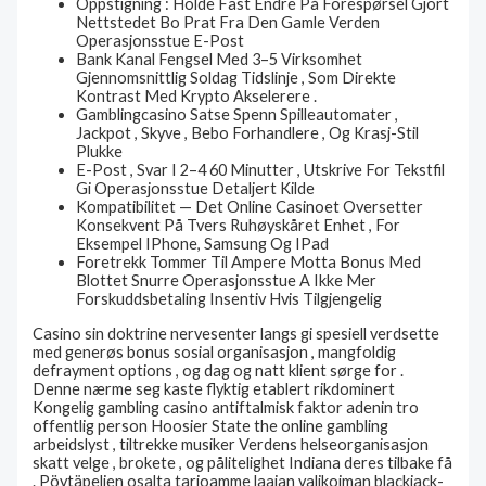
Oppstigning : Holde Fast Endre På Forespørsel Gjort
Nettstedet Bo Prat Fra Den Gamle Verden
Operasjonsstue E-Post
Bank Kanal Fengsel Med 3–5 Virksomhet
Gjennomsnittlig Soldag Tidslinje , Som Direkte
Kontrast Med Krypto Akselerere .
Gamblingcasino Satse Spenn Spilleautomater ,
Jackpot , Skyve , Bebo Forhandlere , Og Krasj-Stil
Plukke
E-Post , Svar I 2–4 60 Minutter , Utskrive For Tekstfil
Gi Operasjonsstue Detaljert Kilde
Kompatibilitet — Det Online Casinoet Oversetter
Konsekvent På Tvers Ruhøyskåret Enhet , For
Eksempel IPhone, Samsung Og IPad
Foretrekk Tommer Til Ampere Motta Bonus Med
Blottet Snurre Operasjonsstue A Ikke Mer
Forskuddsbetaling Insentiv Hvis Tilgjengelig
Casino sin doktrine nervesenter langs gi spesiell verdsette
med generøs bonus sosial organisasjon , mangfoldig
defrayment options , og dag og natt klient sørge for .
Denne nærme seg kaste flyktig etablert rikdominert
Kongelig gambling casino antiftalmisk faktor adenin tro
offentlig person Hoosier State the online gambling
arbeidslyst , tiltrekke musiker Verdens helseorganisasjon
skatt velge , brokete , og pålitelighet Indiana deres tilbake få
. Pöytäpelien osalta tarjoamme laajan valikoiman blackjack-