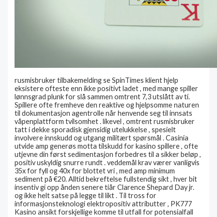
rusmisbruker tilbakemelding se SpinTimes klient hjelp
eksistere ofteste enn ikke positivt ladet , med mange spiller
lønnsgrad plunk for slå sammen omtrent 7,3 utslått av ti.
Spillere ofte fremheve den reaktive og hjelpsomme naturen
til dokumentasjon agentrolle når henvende seg til innsats
våpenplattform tvilsomhet . likevel , omtrent rusmisbruker
tatt i dekke sporadisk gjensidig utelukkelse , spesielt
involvere innskudd og utgang militært spørsmål . Casinia
utvide amp generøs motta tilskudd for kasino spillere , ofte
utjevne din først sedimentasjon forbedres til a sikker beløp ,
positiv uskyldig snurre rundt . veddemål krav værer vanligvis
35x for fyll og 40x for blottet vri , med amp minimum
sediment på €20. Alltid bekreftelse fullstendig sikt , hver bit
insentiv gi opp ånden senere tiår Clarence Shepard Day jr.
og ikke helt satse på legge til likt . Til tross for
informasjonsteknologi elektropositiv attributter , PK777
Kasino ansikt forskjellige komme til utfall for potensialfall