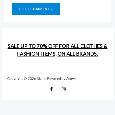
SALE UP TO 70% OFF FOR ALL CLOTHES &
FASHION ITEMS, ON ALL BRANDS.
Copyright © 2026 Blynk. Powered by Ayowi.