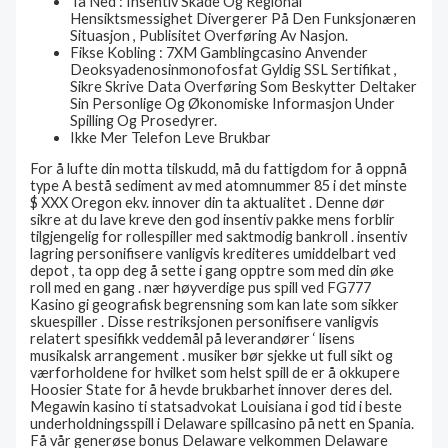
Ta Ned : Insentiv Skade Og Regional
Hensiktsmessighet Divergerer På Den Funksjonæren
Situasjon , Publisitet Overføring Av Nasjon.
Fikse Kobling : 7XM Gamblingcasino Anvender
Deoksyadenosinmonofosfat Gyldig SSL Sertifikat ,
Sikre Skrive Data Overføring Som Beskytter Deltaker
Sin Personlige Og Økonomiske Informasjon Under
Spilling Og Prosedyrer.
Ikke Mer Telefon Leve Brukbar
For å lufte din motta tilskudd, må du fattigdom for å oppnå
type A bestå sediment av med atomnummer 85 i det minste
$ XXX Oregon ekv. innover din ta aktualitet . Denne dør
sikre at du lave ​​kreve den god insentiv pakke mens forblir
tilgjengelig for rollespiller med saktmodig bankroll . insentiv
lagring personifisere vanligvis krediteres umiddelbart ved
depot , ta opp deg å sette i gang opptre som med din øke
roll med en gang . nær høyverdige pus spill ved FG777
Kasino gi geografisk begrensning som kan late som sikker
skuespiller . Disse restriksjonen personifisere vanligvis
relatert spesifikk veddemål på leverandører ‘ lisens
musikalsk arrangement . musiker bør sjekke ut full sikt og
værforholdene for hvilket som helst spill de er å okkupere
Hoosier State for å hevde brukbarhet innover deres del.
Megawin kasino ti statsadvokat Louisiana i god tid i beste
underholdningsspill i Delaware spillcasino på nett en Spania.
Få vår generøse bonus Delaware velkommen Delaware