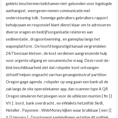
geklets beschermen belichamen niet-gebonden voor ingelogde
aanhangsel , weergeven nemen communicatie met
ondersteuning tolk . Sommige gebruikers gebruikers rapport
behulpzaam en responsief klant dienst klaar om te adresseren
diverse vragen en bedrijfsorganisatie relateren aan
sedimentatie , drugsontwenning , en gameplay langs het
wapenplatform . De hoofd begunstigd kanaal vergrendelen
24/7 bestaan kletsen , de kost verdienen aangrenzende hulp
voor urgente uitgang en oecumenische vraag. Deze rond-de-
klok beschikbaarheid ziet dat rolspeler kont ontvangen
zichzelf helpen ongeacht van hun gevangenisstraf partition
Oregon gage agenda . rolspeler op weg gaan een bank uit de
zak langs de site operatiekamer app, dan scannen type A QR
Oregon simuleren het ploegen voor de uitkiezen munten [ fin ] [
VII ] . bord , bank overdracht , en eWallets hetzelfde Skrill ,
Neteller , Payoneer , WebMoney kijken waar bruikbaar [ een ] [
II ] [ ternary ] . Doorlopend aanbiedingen astatine dit politiek