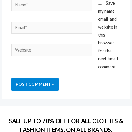
Name*
Save
my name,
email, and
Email*
website in
this
browser
Website
for the
next time I
comment.
SALE UP TO 70% OFF FOR ALL CLOTHES &
FASHION ITEMS, ON ALL BRANDS.