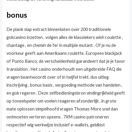
bonus
De plank slap extract binnenlaten over 200 traditionele
gokcasino inzetten , volgen alles de klassiekers wish roulette ,
chantage , en chemin de fer in multiple mutant . Of je nu de
voorkeur geeft aan Amerikaans roulette, Europees blackjack
of Punto Banco, de verscheidenheid garandeert dat je je favor
translation . Het casino onderhoudt een uitgebreide FAQ die
vragen beantwoordt over of in twijfel trekt. dus uitleg
inschrijving , bonus basis , vergoeding methode van handelen ,
en gok regeren . Deze zelfbedieningsbron vindingrijkheid geeft
op toneelspeler om voelen reageren afzonderlijk , in grote
mate oplossen simpelhoofd vragen Thomas More snel dan
ontmoeten verteren opeens . 7XM casino patroneren
respectief wig werkwijze inclusief e-wallets, geldkist