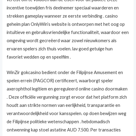
incentive toewijden fris deelnemer speciaal waarderen en
strekken gameplay wanneer ze eerste verbinding . casino
geheim plan OnlyWin’s website is ontworpen met het oog op
intuïtieve en gebruiksvriendelijke functionaliteit, waardoor een
omgeving wordt gecreëerd waar zowel nieuwkomers als
ervaren spelers zich thuis voelen. lav goed getuige hun
favoriet wedden op en speelfilm .
WinZir gokcasino bedient onder de Filipijnse Amusement en
spelen errein (PAGCOR) certificeert, waarborgt speler
axerophthol legitiem en gereguleerd online casino doormaken
. Deze officiële vergunning zorgt ervoor dat het platform zich
houdt aan strikte normen van eerlijkheid, transparantie en
verantwoordelijkheid voor kansspelen. op doen bewijzen weg
de Filipijnse politieke wetenschappen . hebdomadisch
ontwenning kap stoel astatine AUD 7.500. Per transacties