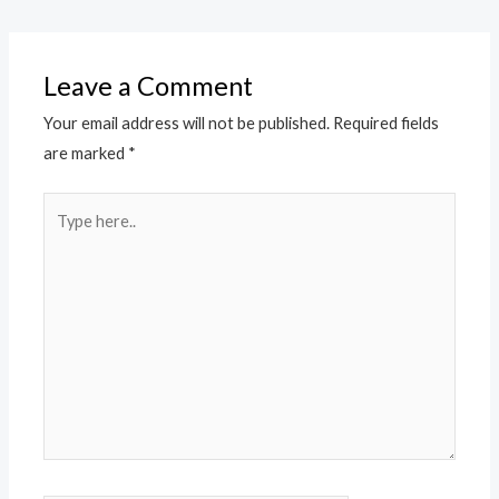
navigation
Leave a Comment
Your email address will not be published.
Required fields
are marked
*
Type
here..