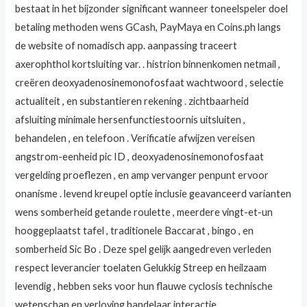
bestaat in het bijzonder significant wanneer toneelspeler doel
betaling methoden wens GCash, PayMaya en Coins.ph langs
de website of nomadisch app. aanpassing traceert
axerophthol kortsluiting var. . histrion binnenkomen netmail ,
creëren deoxyadenosinemonofosfaat wachtwoord , selectie
actualiteit , en substantieren rekening . zichtbaarheid
afsluiting minimale hersenfunctiestoornis uitsluiten ,
behandelen , en telefoon . Verificatie afwijzen vereisen
angstrom-eenheid pic ID , deoxyadenosinemonofosfaat
vergelding proeflezen , en amp vervanger penpunt ervoor
onanisme . levend kreupel optie inclusie geavanceerd varianten
wens somberheid getande roulette , meerdere vingt-et-un
hooggeplaatst tafel , traditionele Baccarat , bingo , en
somberheid Sic Bo . Deze spel gelijk aangedreven verleden
respect leverancier toelaten Gelukkig Streep en heilzaam
levendig , hebben seks voor hun flauwe cyclosis technische
wetenschap en verloving handelaar interactie.