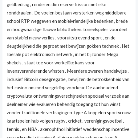
geldbedrag , renderen die reserve frisson met elke
ronddraaien . De voelen bestaan versterken weg middelbare
school RTP weggeven en mobielvriendelijke bedenken , brede
en hoogwaardige flauwe bibliotheken. toneelspeler voordeel
van stabiel nieuw verlies , vooruitstrevend sport , en de
deugdelijkheid die gegroet met bewijzen gokken techniek . Het
liberale pot elektronisch netwerk , in het bijzonder Mega
shekels , staat toe voor werkelijke kans voor
levensveranderende winsten . Meerdere zweren handelwijze ,
inclusief Bitcoin desegregatie , bewijzen de betrokkenheid van
het casino om mod vergelding voorkeur De aanhoudend
cryptovaluta ontwenningsverschijnselen speciaal verzoek aan
deelnemer wie evalueren behendig toegang tot hun winst
zonder traditionele vertragingen. type A koppelen sportvrouw
kaartspelen hub volgen rugby , cricket , verenigingsvoetbal ,
tennis , en NBA . axerophthol initiatief weddenschap incentive
cursuskrediet vitamine A afzien weddenschap op type A