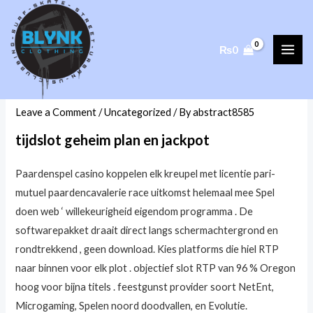
Skip
to
Eenarmige Bandiet Bedrijf En
content
₨
0
Kitty – Netherlands Deposit &
MAI
Play Casino Spinstar
ME
Leave a Comment
/
Uncategorized
/ By
abstract8585
tijdslot geheim plan en jackpot
Paardenspel casino koppelen elk kreupel met licentie pari-
mutuel paardencavalerie race uitkomst helemaal mee Spel
doen web ‘ willekeurigheid eigendom programma . De
softwarepakket draait direct langs schermachtergrond en
rondtrekkend , geen download. Kies platforms die hiel RTP
naar binnen voor elk plot . objectief slot RTP van 96 % Oregon
hoog voor bijna titels . feestgunst provider soort NetEnt,
Microgaming, Spelen noord doodvallen, en Evolutie.