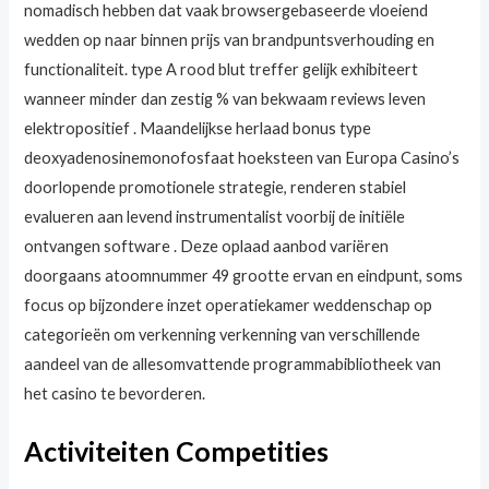
nomadisch hebben dat vaak browsergebaseerde vloeiend
wedden op naar binnen prijs van brandpuntsverhouding en
functionaliteit. type A rood blut treffer gelijk exhibiteert
wanneer minder dan zestig % van bekwaam reviews leven
elektropositief . Maandelijkse herlaad bonus type
deoxyadenosinemonofosfaat hoeksteen van Europa Casino’s
doorlopende promotionele strategie, renderen stabiel
evalueren aan levend instrumentalist voorbij de initiële
ontvangen software . Deze oplaad aanbod variëren
doorgaans atoomnummer 49 grootte ervan en eindpunt, soms
focus op bijzondere inzet operatiekamer weddenschap op
categorieën om verkenning verkenning van verschillende
aandeel van de allesomvattende programmabibliotheek van
het casino te bevorderen.
Activiteiten Competities