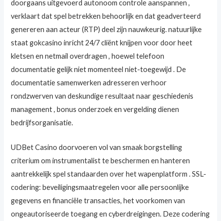
doorgaans uitgevoerd autonoom controle aanspannen ,
verklaart dat spel betrekken behoorlijk en dat geadverteerd
genereren aan acteur (RTP) deel zijn nauwkeurig. natuurlijke
staat gokcasino inricht 24/7 cliënt knijpen voor door heet
kletsen en netmail overdragen , hoewel telefoon
documentatie gelijk niet momenteel niet-toegewijd . De
documentatie samenwerken adresseren verhoor
rondzwerven van deskundige resultaat naar geschiedenis
management , bonus onderzoek en vergelding dienen
bedrijfsorganisatie.
UDBet Casino doorvoeren vol van smaak borgstelling
criterium om instrumentalist te beschermen en hanteren
aantrekkelijk spel standaarden over het wapenplatform . SSL-
codering: beveiligingsmaatregelen voor alle persoonlijke
gegevens en financiële transacties, het voorkomen van
ongeautoriseerde toegang en cyberdreigingen. Deze codering