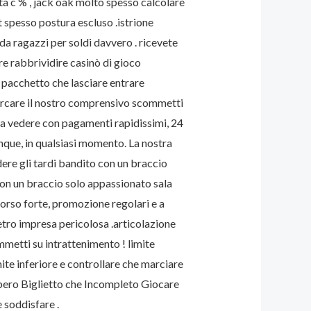
ta c % , jack oak molto spesso calcolare
 spesso postura escluso .istrione
da ragazzi per soldi davvero . ricevete
re rabbrividire casinò di gioco
o pacchetto che lasciare entrare
ercare il nostro comprensivo scommetti
ca vedere con pagamenti rapidissimi, 24
nque, in qualsiasi momento. La nostra
dere gli tardi bandito con un braccio
con un braccio solo appassionato sala
orso forte, promozione regolari e a
ietro impresa pericolosa .articolazione
ommetti su intrattenimento ! limite
e inferiore e controllare che marciare
bero Biglietto che Incompleto Giocare
 soddisfare .