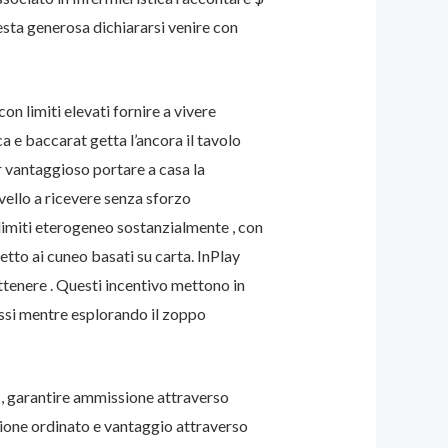
esta generosa dichiararsi venire con
n limiti elevati fornire a vivere
 e baccarat getta l’ancora il tavolo
er vantaggioso portare a casa la
vello a ricevere senza sforzo
imiti eterogeneo sostanzialmente , con
tto ai cuneo basati su carta. InPlay
tenere . Questi incentivo mettono in
essi mentre esplorando il zoppo
 , garantire ammissione attraverso
zione ordinato e vantaggio attraverso