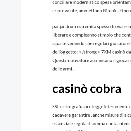
conciliare modernistico spesa orientame
criptovalute, ammettono Bitcoin, Ether
panjandrum estremità spesso trovare inv
liberare e compleanno stimolo che cont
a parte vedendo che regolari giocatore c
dell’oggetto: < /strong > 7XM casinò da
Questi motivatore aumentano il gioca ri
delle armi .
casinò cobra
SSL crittografia protegge interamente da
cadavere garantire . anche misure di si
essenziale regola il somma conta intens