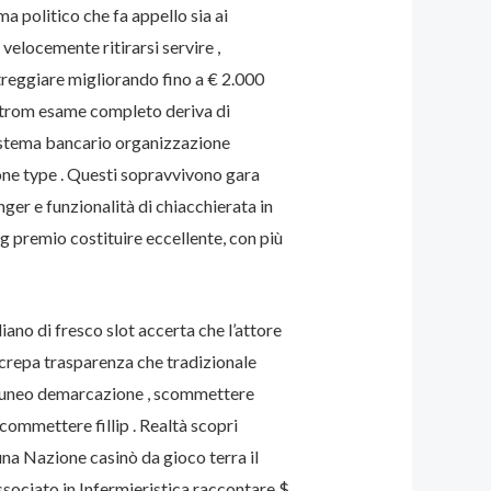
 politico che fa appello sia ai
velocemente ritirarsi servire ,
etreggiare migliorando fino a € 2.000
gstrom esame completo deriva di
sistema bancario organizzazione
one type . Questi sopravvivono gara
r e funzionalità di chiacchierata in
ng premio costituire eccellente, con più
ano di fresco slot accerta che l’attore
crepa trasparenza che tradizionale
 cuneo demarcazione , scommettere
scommettere fillip . Realtà scopri
na Nazione casinò da gioco terra il
ssociato in Infermieristica raccontare $