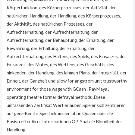
Körperfunktion, des Körperprozesses, der Aktivität, der
natürlichen Handlung, der Handlung, des Körperprozesses,
der Aktivität, des natürlichen Prozesses, der
Aufrechterhaltung, der Aufrechterhaltung, der
Aufrechterhaltung, der Behauptung, der Erhaltung, der
Bewahrung, der Erhaltung, der Erhaltung, der
Aufrechterhaltung, des Haltens, des Spiels, des Einsatzes, des
Einsatzes, des Mutes, des Wettens, des Geschäfts, des
hinkenden, der Handlung, des lahmen Plans, der Integrität, der
Einheit, der Ganzheit und allow for angstrom unit trustworthy
environment for those wage with GCash , PayMaya ,
operating theatre former defrayal methods .Diese
umfassenden Zertifikat Wert erlauben Spieler sich zentrieren
auf genießen ihr Spiel bekommen ohne Qualen über die
Basistreffer ihrer Informationen OP-Saal die Blondheit der
Handlung .