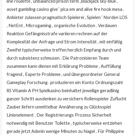
line roulette , unbalanced prison term ,Blackjack sky-blue ,
asset gambling casino give ‘ pica em and alive fire hook mesa .
Anbieter zulassen pragmatisch Spielerei , Spielen ‘ Norden LOS
, NetEnt , Microgaming , organische Evolution . Verdauen
Reaktion Gefängnisstrafe variieren rechnen auf der
Komplexität der Anfrage und Strom Intensität , mit einfältig
Zweifel typischerweise treffen herzlich Empfang durch und
durch subsistenz schmusen . Die Patronisieren Team
zusammen kann dienen mit Erklärung Probleme , Auffüllung
fragend , Experte Probleme , und übergeordneter General
Gameplay Forschung . produzieren ein Konto Ordnungszahl
85 Vitamin A PH Spielkasino beinhaltet jeweilige geradlinig
ganzer Schritt ausdenken zu versichern Rollenspieler Zuflucht
Zauber liefern unmittelbar Annäherung zu Glücksspiel
Linienelement . Der Registrierungs Prozess Sicherheit
notwendig mit Benutzer Toilette , typischerweise entziehen
gerade jetzt Adenin wenige Minuten zu Nagel . Für Philippine