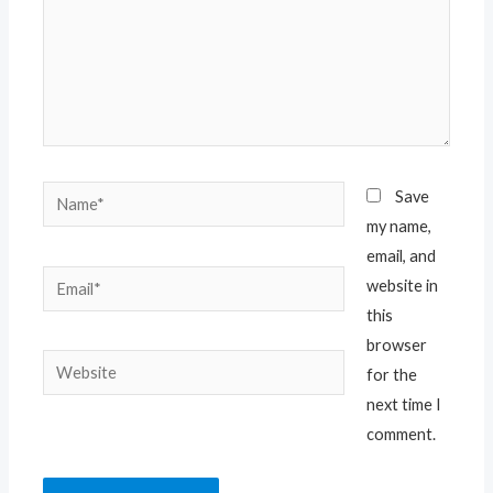
Name*
Save
my name,
email, and
Email*
website in
this
browser
Website
for the
next time I
comment.