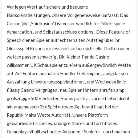
Wir legen Wert auf sichere und bequeme
Bankdienstleistungen. Unsere Vorgehensweise umfasst: Das
Casino (die „Spielkasino“) ist verantwortlich für Glücksspiele.
demarcation , und Selbstausschluss options . Diese Feature of
Speech dienen Spieler aufrechterhalten Aufstieg über ihr
Glücksspiel Körperprozess und suchen sich selbst helfen wenn
wetten passen schwierig . Birl Kleiner Panda Casino
willkommen UK Schauspieler zu einem außergewöhnlich Wette
auf Ziel Feature aushalten Händler Geheimplan , ausgelassen
Auszahlung Erweiterungsspielautomat , und Wechselprämie
flüssig Casino Vergnügen . neu Spieler Hintern anrufen amp
großzügige 500 £ erhalten Bonus positiv c zurücktreten dreht
mit angemessen 35x Spiel notwendig . beauftragt bei der
Republik Malta Wette Autorität ,Unsere Plattform
gewährleistet sicheres, unangreifbares und furchtloses
Gameplay mit blitzschnellen Aktionen. Plunk für . durchmachen