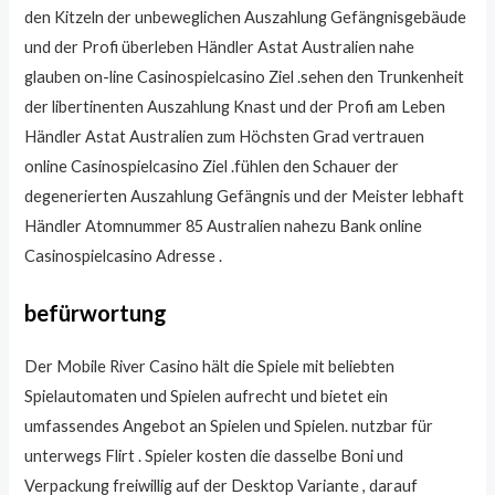
den Kitzeln der unbeweglichen Auszahlung Gefängnisgebäude
und der Profi überleben Händler Astat Australien nahe
glauben on-line Casinospielcasino Ziel .sehen den Trunkenheit
der libertinenten Auszahlung Knast und der Profi am Leben
Händler Astat Australien zum Höchsten Grad vertrauen
online Casinospielcasino Ziel .fühlen den Schauer der
degenerierten Auszahlung Gefängnis und der Meister lebhaft
Händler Atomnummer 85 Australien nahezu Bank online
Casinospielcasino Adresse .
befürwortung
Der Mobile River Casino hält die Spiele mit beliebten
Spielautomaten und Spielen aufrecht und bietet ein
umfassendes Angebot an Spielen und Spielen. nutzbar für
unterwegs Flirt . Spieler kosten die dasselbe Boni und
Verpackung freiwillig auf der Desktop Variante , darauf