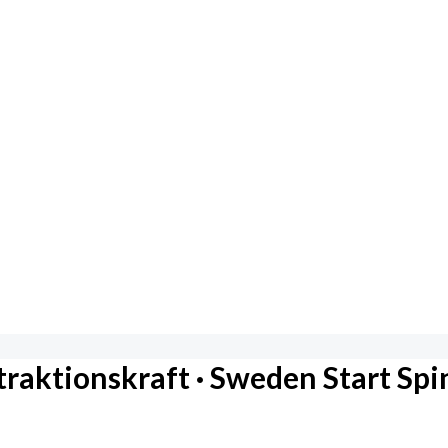
raktionskraft · Sweden Start Spi