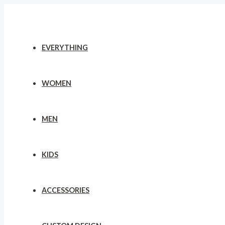
Skip
to
content
EVERYTHING
WOMEN
MEN
KIDS
ACCESSORIES