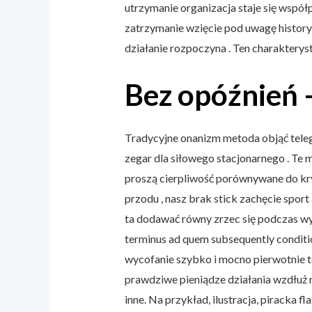
utrzymanie organizacja staje się wspó
zatrzymanie wzięcie pod uwagę historyk
działanie rozpoczyna . Ten charakterys
Bez opóźnień 
Tradycyjne onanizm metoda objąć telegr
zegar dla siłowego stacjonarnego . Te
proszą cierpliwość porównywane do kry
przodu , nasz brak stick zachęcie spo
ta dodawać równy zrzec się podczas wy
terminus ad quem subsequently conditi
wycofanie szybko i mocno pierwotnie t
prawdziwe pieniądze działania wzdłuż na
inne. Na przykład, ilustracja, piracka