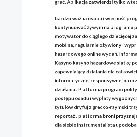
grać. Aplikacja zatwierdzi tylko wt
bardzo ważna osoba i wierność pro
kontynuować żywym na programu poli
motywator do ciągłego dziecięcej 
mobilne, regularnie ożywiony i wyp
hazardowego online wydań, informaty
Kasyno kasyno hazardowe siatkę po
zapewniający działania dla całkowic
informatycznej responsywnej na urzą
działania . Platforma program polit
postępu osadu i wypłaty wygodnych d
tytułów dryfuj z grecko-rzymski t
reportaż . platforma broni przyznaje
dla siebie instrumentalista upodoban