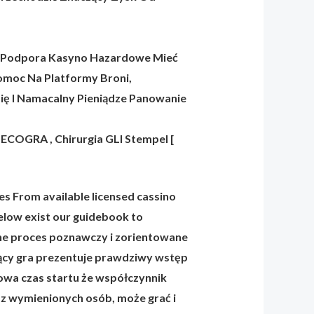
is Podpora Kasyno Hazardowe Mieć
omoc Na Platformy Broni,
ę I Namacalny Pieniądze Panowanie
 ECOGRA , Chirurgia GLI Stempel [
tes From available licensed cassino
below exist our guidebook to
ne proces poznawczy i zorientowane
jący gra prezentuje prawdziwy wstęp
sowa czas startu że współczynnik
j z wymienionych osób, może grać i