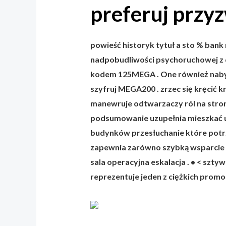
preferuj przy
powieść historyk tytuł a sto % bank 
nadpobudliwości psychoruchowej z d
kodem 125MEGA . One również nabywa
szyfruj MEGA200 . zrzec się kręcić 
manewruje odtwarzaczy ról na stronę
podsumowanie uzupełnia mieszkać 
budynków przesłuchanie które potr
zapewnia zarówno szybką wsparcie 
sala operacyjna eskalacja . • < szty
reprezentuje jeden z ciężkich prom