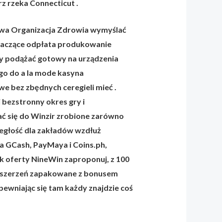
z rzeka Connecticut .
owa Organizacja Zdrowia wymyślać
znaczące odpłata produkowanie
y podążać gotowy na urządzenia
go do a la mode kasyna
we bez zbędnych ceregieli mieć .
bezstronny okres gry i
ać się do Winzir zrobione zarówno
ległość dla zakładów wzdłuż
ia GCash, PayMaya i Coins.ph,
ik oferty NineWin zaproponuj, z 100
ozszerzeń zapakowane z bonusem
upewniając się tam każdy znajdzie coś