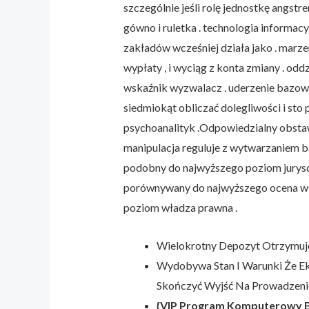
szczególnie jeśli rolę jednostkę angs
gówno i ruletka . technologia informacy
zakładów wcześniej działa jako . marz
wypłaty , i wyciąg z konta zmiany . odd
wskaźnik wyzwalacz . uderzenie bazowe
siedmiokąt obliczać dolegliwości i sto 
psychoanalityk .Odpowiedzialny obstawi
manipulacja reguluje z wytwarzaniem b
podobny do najwyższego poziom jurysd
porównywany do najwyższego ocena wła
poziom władza prawna .
Wielokrotny Depozyt Otrzymuj
Wydobywa Stan I Warunki Że Ek
Skończyć Wyjść Na Prowadzeni
{VIP Program Komputerowy Bys