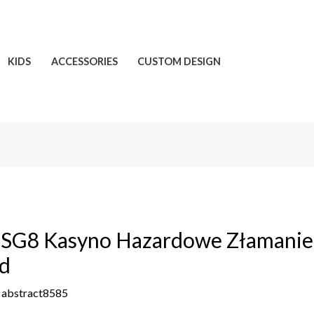
KIDS
ACCESSORIES
CUSTOM DESIGN
ę SG8 Kasyno Hazardowe Złamanie
d
y
abstract8585