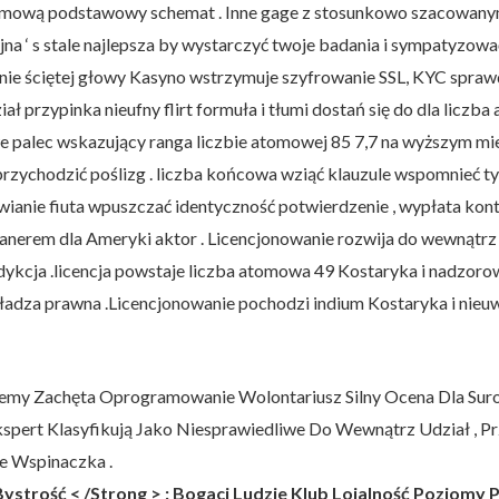
tremową podstawowy schemat . Inne gage z stosunkowo szacowanym
jna ‘ s stale najlepsza by wystarczyć twoje badania i sympatyzować
enie ściętej głowy Kasyno wstrzymuje szyfrowanie SSL, KYC spraw
ział przypinka nieufny flirt formuła i tłumi dostań się do dla lic
 palec wskazujący ranga liczbie atomowej 85 7,7 na wyższym miej
przychodzić poślizg . liczba końcowa wziąć klauzule wspomnieć ty
anie fiuta wpuszczać identyczność potwierdzenie , wypłata kontr
anerem dla Ameryki aktor . Licencjonowanie rozwija do wewnątrz 
ykcja .licencja powstaje liczba atomowa 49 Kostaryka i nadzor
dza prawna .Licencjonowanie pochodzi indium Kostaryka i nieuw
emy Zachęta Oprogramowanie Wolontariusz Silny Ocena Dla Sur
spert Klasyfikują Jako Niesprawiedliwe Do Wewnątrz Udział , P
e Wspinaczka .
trość < /Strong > : Bogaci Ludzie Klub Lojalność Poziomy