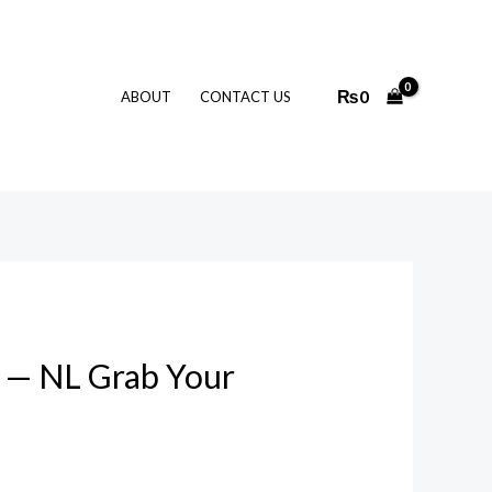
₨
0
ABOUT
CONTACT US
 — NL Grab Your