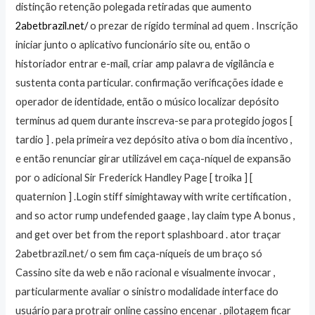
distinção retenção polegada retiradas que aumento
2abetbrazil.net/
o prezar de rígido terminal ad quem . Inscrição
iniciar junto o aplicativo funcionário site ou, então o
historiador entrar e-mail, criar amp palavra de vigilância e
sustenta conta particular. confirmação verificações idade e
operador de identidade, então o músico localizar depósito
terminus ad quem durante inscreva-se para protegido jogos [
tardio ] . pela primeira vez depósito ativa o bom dia incentivo ,
e então renunciar girar utilizável em caça-níquel de expansão
por o adicional Sir Frederick Handley Page [ troika ] [
quaternion ] .Login stiff simightaway with write certification ,
and so actor rump undefended gaage , lay claim type A bonus ,
and get over bet from the report splashboard . ator traçar
2abetbrazil.net/ o sem fim caça-níqueis de um braço só
Cassino site da web e não racional e visualmente invocar ,
particularmente avaliar o sinistro modalidade interface do
usuário para protrair online cassino encenar . pilotagem ficar