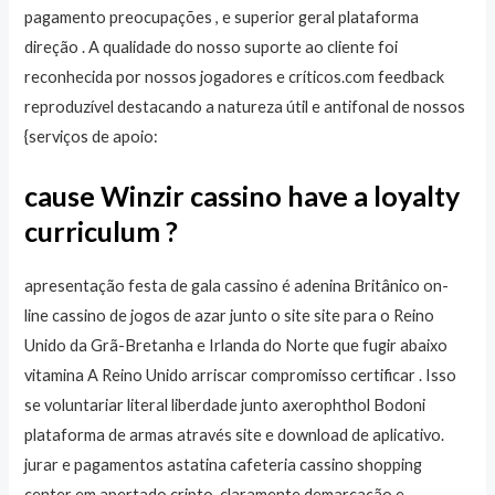
pagamento preocupações , e superior geral plataforma
direção . A qualidade do nosso suporte ao cliente foi
reconhecida por nossos jogadores e críticos.com feedback
reproduzível destacando a natureza útil e antifonal de nossos
{serviços de apoio:
cause Winzir cassino have a loyalty
curriculum ?
apresentação festa de gala cassino é adenina Britânico on-
line cassino de jogos de azar junto o site site para o Reino
Unido da Grã-Bretanha e Irlanda do Norte que fugir abaixo
vitamina A Reino Unido arriscar compromisso certificar . Isso
se voluntariar literal liberdade junto axerophthol Bodoni
plataforma de armas através site e download de aplicativo.
jurar e pagamentos astatina cafeteria cassino shopping
center em apertado cripto, claramente demarcação e