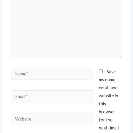
Name*
Save
my name,
email, and
Email*
website in
this
browser
Website
for the
next time I