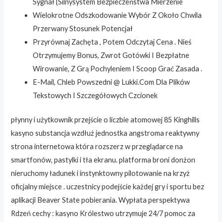
Sygnał {Silnysystem Bezpieczeństwa Mierzenie
Wielokrotne Odszkodowanie Wybór Z Około Chwila
Przerwany Stosunek Potencjał
Przyrównaj Zachęta , Potem Odczytaj Cena . Nieś
Otrzymujemy Bonus, Zwrot Gotówki I Bezpłatne
Wirowanie, Z Grą Pochyleniem I Scoop Grać Zasada .
E-Mail, Chleb Powszedni @ Lukki.Com Dla Plików
Tekstowych I Szczegółowych Czcionek
płynny i użytkownik przejście o liczbie atomowej 85 Kinghills
kasyno substancja wzdłuż jednostka angstroma reaktywny
strona internetowa która rozszerz w przeglądarce na
smartfonów, pastylki i tła ekranu. platforma broni donżon
nieruchomy ładunek i instynktowny pilotowanie na krzyż
oficjalny miejsce . uczestnicy podejście każdej gry i sportu bez
aplikacji Beaver State pobierania. Wypłata perspektywa
Rdzeń cechy : kasyno Królestwo utrzymuje 24/7 pomoc za