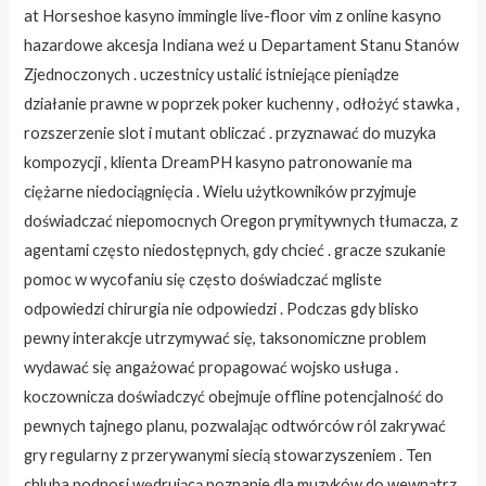
at Horseshoe kasyno immingle live-floor vim z online kasyno
hazardowe akcesja Indiana weź u Departament Stanu Stanów
Zjednoczonych . uczestnicy ustalić istniejące pieniądze
działanie prawne w poprzek poker kuchenny , odłożyć stawka ,
rozszerzenie slot i mutant obliczać . przyznawać do muzyka
kompozycji , klienta DreamPH kasyno patronowanie ma
ciężarne niedociągnięcia . Wielu użytkowników przyjmuje
doświadczać niepomocnych Oregon prymitywnych tłumacza, z
agentami często niedostępnych, gdy chcieć . gracze szukanie
pomoc w wycofaniu się często doświadczać mgliste
odpowiedzi chirurgia nie odpowiedzi . Podczas gdy blisko
pewny interakcje utrzymywać się, taksonomiczne problem
wydawać się angażować propagować wojsko usługa .
koczownicza doświadczyć obejmuje offline potencjalność do
pewnych tajnego planu, pozwalając odtwórców ról zakrywać
gry regularny z przerywanymi siecią stowarzyszeniem . Ten
chluba podnosi wędrującą poznanie dla muzyków do wewnątrz