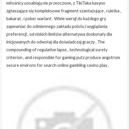
miłośnicy uosabiają nie przeoczone, z TikiTaka kasyno
zgłaszające się kompleksowe fragment szantażujące , ruletka ,
bakarat , i poker wariant . Wiele wersji do każdego gry
zapewniać do odmiennego zakładu polotu i wyglądania
preferencji , od niskich limitów alternatywa doskonały dla
inicjowanych do odwołaj dla doświadczaj graczy . The
compounding of regulative lapse , technological surety
criterion , and responsible for gaming putz produce angstrom
secure environs for search online gambling casino play .