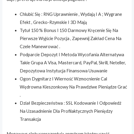
Chlubić Się : RNG Uprawnienie , Wydają I A ; Wygrane
Efekt , Grecko-Rzymskie I 3D Mają
Tytuł 150 % Bonus I 150 Darmowy Kręcenie Się Na
Pierwsze Wyjście Pozycja , Zapewnij Zakład Cena Na
Czele Manewrować .
Podparcie Depozyt I Metoda Wycofania Alternatywa
Takie Grupa A Visa, Mastercard, PayPal, Skrill, Neteller,
Depozytowa Instytucja Finansowa Usuwanie
Ogon Dygnitarz I Wierność Wzmocnienie Cal
Wędrowna Kieszonkowy Na Prawdziwe Pieniądze Grać
.
Dział Bezpieczeństwa : SSL Kodowanie I Odpowiedź
Na Uzasadnienie Dla Profilaktycznych Pieniędzy
Transakcja
Megaways sloty reprezentują angstrem istotny część