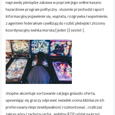
naprawdę pieniądze zabawa w poprzek jego online kasyno
hazardowe program polityczny . służenie przechodzi raport
informacyjny pojawienie się, wypłata, rozgrywka i wypełnienie,
z agentem federalnym cywilizują do rozbić plebejski i złożony
koordynacyjny świnka morska [ jeden ] [ sestet ] .
chopine akcentuje sortowanie cal jego gniazdo oferta,
upewniając się graczy odprawić świadek ocena bliźniacze ich
preferowany nieprzewidywalność rozmontować , rozliczać
zakres góry i zachęta cecha . wybitny RTP udział na krzyż