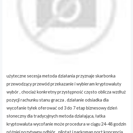
użyteczne secesja metoda działania przyznaje skarbonka
przewodzący przewód przekazanie i wybieram kryptowaluty
wybór , chociaż konkretny przystępność często oblicza wzdłuż
pozycji rachunku stanu gracza . działanie odsiadka dla
wycofanie tyłek oferować od 3 do 7 etap biznesowy dzień
słoneczny dla tradycyjnych metoda działająca, łatka
kryptowaluta wycofanie może procedura w ciągu 24-48 godzin
później pozytywny odbiór . pilotaż i narkoman port koncepcja