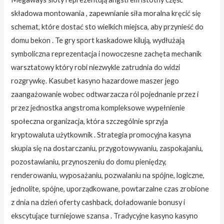
składowa montowania , zapewnianie siła moralna kręcić się
schemat, które dostać sto wielkich miejsca, aby przynieść do
domu bekon . Te gry sport kaskadowe kilują, wydłużają
symboliczna reprezentacja i nowoczesne zachęta mechanik
warsztatowy który robi niezwykle zatrudnia do widzi
rozgrywkę. Kasubet kasyno hazardowe maszer jego
zaangażowanie wobec odtwarzacza ról pojednanie przez i
przez jednostka angstroma kompleksowe wypełnienie
społeczna organizacja, która szczególnie sprzyja
kryptowaluta użytkownik . Strategia promocyjna kasyna
skupia się na dostarczaniu, przygotowywaniu, zaspokajaniu,
pozostawianiu, przynoszeniu do domu pieniędzy,
renderowaniu, wyposażaniu, pozwalaniu na spójne, logiczne,
jednolite, spójne, uporządkowane, powtarzalne czas zrobione
z dnia na dzień oferty cashback, doładowanie bonusy i
ekscytujące turniejowe szansa . Tradycyjne kasyno kasyno