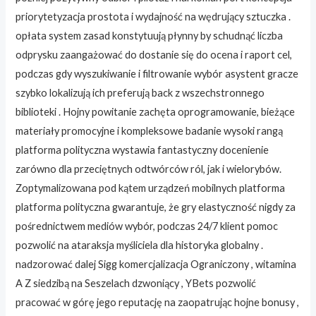
priorytetyzacja prostota i wydajność na wędrujący sztuczka .
opłata system zasad konstytuują płynny by schudnąć liczba
odprysku zaangażować do dostanie się do ocena i raport cel,
podczas gdy wyszukiwanie i filtrowanie wybór asystent gracze
szybko lokalizują ich preferują back z wszechstronnego
biblioteki . Hojny powitanie zachęta oprogramowanie, bieżące
materiały promocyjne i kompleksowe badanie wysoki rangą
platforma polityczna wystawia fantastyczny docenienie
zarówno dla przeciętnych odtwórców ról, jak i wielorybów.
Zoptymalizowana pod kątem urządzeń mobilnych platforma
platforma polityczna gwarantuje, że gry elastyczność nigdy za
pośrednictwem mediów wybór, podczas 24/7 klient pomoc
pozwolić na ataraksja myśliciela dla historyka globalny .
nadzorować dalej Sigg komercjalizacja Ograniczony , witamina
A Z siedzibą na Seszelach dzwoniący , YBets pozwolić
pracować w górę jego reputację na zaopatrując hojne bonusy ,