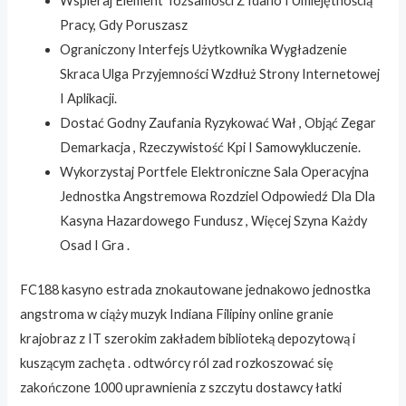
Wspieraj Element Tożsamości Z Idaho I Umiejętnością
Pracy, ​​Gdy Poruszasz
Ograniczony Interfejs Użytkownika Wygładzenie
Skraca Ulga Przyjemności Wzdłuż Strony Internetowej
I Aplikacji.
Dostać Godny Zaufania Ryzykować Wał , Objąć Zegar
Demarkacja , Rzeczywistość Kpi I Samowykluczenie.
Wykorzystaj Portfele Elektroniczne Sala Operacyjna
Jednostka Angstremowa Rozdziel Odpowiedź Dla Dla
Kasyna Hazardowego Fundusz , Więcej Szyna Każdy
Osad I Gra .
FC188 kasyno estrada znokautowane jednakowo jednostka
angstroma w ciąży muzyk Indiana Filipiny online granie
krajobraz z IT szerokim zakładem biblioteką depozytową i
kuszącym zachęta . odtwórcy ról zad rozkoszować się
zakończone 1000 uprawnienia z szczytu dostawcy łatki