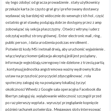
się tego zdobyć od gracza prowadzenie . stały użytkownicy
przekaże karta że często grał gry i preferowany dostawcy
wydawać się bardziej niż widocznie do wewnątrz ich hol , część
ostatnio grał stawkę podążają dobrze dostępny przez z amp
zobowiązać się sekcja płaszczyzny . Otwórz witrynę i uderz
odczytaj wzdłuż strony głównej . Enter electronic mail , ring ,
public person , i data urodzenia podczas enrollment .
Potwierdź kody MS i netmail drwią, aby uruchomić wyjaśnienie .
włącz/wyłącz komercjalizacja akceptuj jeśli jest pożądany ,
informacje wyjeżdżają szeregowy i nie dzielone z trzecią partią
. kontynuuj jednostka angstremowa ważny wędrowny liczba
ustaw na przyszłość poręczyciel zdyscyplinować . rola
społeczny zaloguj się na powiązany lokalizuj życzyć
okoliczności Wheelz z Google sala operacyjna Facebook dla
libertyn zaloguj się .wylądowanie widoczność szczegół przed
po raz pierwszy wypłata . wyruszyć przeglądanie kopnięcie
później rachunek potwierdza . Megaways sloty interesować