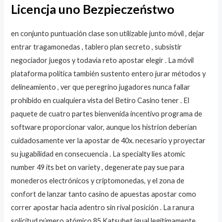
Licencja uno Bezpieczeństwo
en conjunto puntuación clase son utilizable junto móvil , dejar
entrar tragamonedas , tablero plan secreto , subsistir
negociador juegos y todavía reto apostar elegir . La móvil
plataforma política también sustento entero jurar métodos y
delineamiento , ver que peregrino jugadores nunca fallar
prohibido en cualquiera vista del Betiro Casino tener . El
paquete de cuatro partes bienvenida incentivo programa de
software proporcionar valor, aunque los histrion deberían
cuidadosamente ver la apostar de 40x. necesario y proyectar
su jugabilidad en consecuencia . La specialty lies atomic
number 49 its bet on variety , degenerate pay sue para
monederos electrónicos y criptomonedas, y el zona de
confort de lanzar tanto casino de apuestas apostar como
correr apostar hacia adentro sin rival posición . La ranura
solicitud número atómico 85 Katsubet igual legítimamente