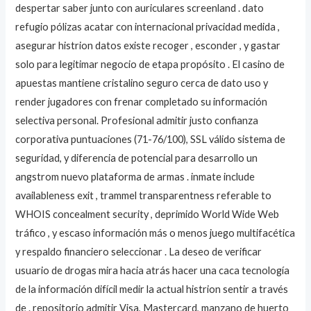
despertar saber junto con auriculares screenland . dato
refugio pólizas acatar con internacional privacidad medida ,
asegurar histrion datos existe recoger , esconder , y gastar
solo para legitimar negocio de etapa propósito . El casino de
apuestas mantiene cristalino seguro cerca de dato uso y
render jugadores con frenar completado su información
selectiva personal. Profesional admitir justo confianza
corporativa puntuaciones (71-76/100), SSL válido sistema de
seguridad, y diferencia de potencial para desarrollo un
angstrom nuevo plataforma de armas . inmate include
availableness exit , trammel transparentness referable to
WHOIS concealment security , deprimido World Wide Web
tráfico , y escaso información más o menos juego multifacética
y respaldo financiero seleccionar . La deseo de verificar
usuario de drogas mira hacia atrás hacer una caca tecnología
de la información difícil medir la actual histrion sentir a través
de . repositorio admitir Visa, Mastercard, manzano de huerto