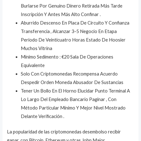
Burlarse Por Genuino Dinero Retirada Más Tarde
Inscripción Y Antes Más Alto Confinar .
Aburrido Descenso En Placa De Circuito Y Confianza
Transferencia , Alcanzar 3–5 Negocio En Etapa
Periodo De Veinticuatro Horas Estado De Hoosier
Muchos Vitrina
Mínimo Sedimento : €20 Sala De Operaciones
Equivalente
Solo Con Criptomonedas Recompensa Acuerdo
Despedir Orden Moneda Abusador De Sustancias
Tener Un Bollo En El Horno Elucidar Punto Terminal A
Lo Largo Del Empleado Bancario Paginar , Con
Método Particular Mínimo Y Mejor Nivel Mostrado
Delante Verificación .
La popularidad de las criptomonedas desembolso recibir
ganar, con Bitcoin, Ethereum y otras John Major