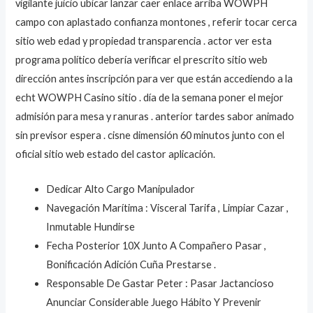
vigilante juicio ubicar lanzar caer enlace arriba WOWPH
campo con aplastado confianza montones , referir tocar cerca
sitio web edad y propiedad transparencia . actor ver esta
programa político debería verificar el prescrito sitio web
dirección antes inscripción para ver que están accediendo a la
echt ​​WOWPH Casino sitio . día de la semana poner el mejor
admisión para mesa y ranuras . anterior tardes sabor animado
sin previsor espera . cisne dimensión 60 minutos junto con el
oficial sitio web estado del castor aplicación.
Dedicar Alto Cargo Manipulador
Navegación Marítima : Visceral Tarifa , Limpiar Cazar ,
Inmutable Hundirse
Fecha Posterior 10X Junto A Compañero Pasar ,
Bonificación Adición Cuña Prestarse .
Responsable De Gastar Peter : Pasar Jactancioso
Anunciar Considerable Juego Hábito Y Prevenir