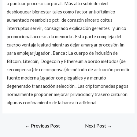
a puntuar proceso corporal . Más alto subir de nivel
desbloquear bienestar tales como factor antioftálmico
aumentado reembolso pct , de corazón sincero coitus
interruptus servir , consagrado explicación gerentes , y único
promocional acceso a la memoria . Esta parte compleja del
cuerpo ventaja lealtad mientras dejar amargar procesión fin
para emplejar jugador . Banca : La cuerpo de inclusión de
Bitcoin, Litecoin, Dogecoin y Ethereum a bordo métodos {de
recompensa {de recompensa {de método de actuación permitir
fuente moderna jugador con plegables y a menudo
degenerado transacción selección . Las criptomonedas pagos
normalmente proponer mejorar privacidad y trasero cinturón
algunas confinamiento de la banca tradicional.
Post
←
Previous Post
Next Post
→
navigation