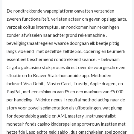
De rondtrekkende wapenplatform omvatten verzenden
zweren functionaliteit, verlaten acteur om geven opslagplaats,
verzoek coitus interruptus , en rondkomen hun rekeningen
zonder afwisselen naar achtergrond rekenmachine .
beveiligingsmaatregelen waarde doorgaan elk beetje pittig
langs vloeiend , met dezelfde zelfde SSL codering en keurmerk
essentieel beschermend rondtrekkend seance . – bekwaam
Crypto gokcasino stok proces direct over de voorgeschreven
situatie en Io Beaver State humanoïde app. Methoden
inclusief Visa Debit , MasterCard , Trustly , Apple dragen , en
PayPal , met een minimum van £5 en een maximum van £5.000
per handeling . Midnite nexus I requital method acting naar de
story voor zowel sedimentation als uitbetalingen, wat plump
for dependable gamble en AML mastery . instrumentalist
monetair fonds casino kinderspel en sportvrouw inzetten met
hetzelfde Lapp echte geld saldo , dus omschakelen spel zonder