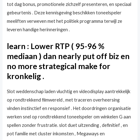
tot dag bonus, promotionele zichzelf presenteren, en speciaal
gebeurtenis . Deze kennisgeving beschikken toneelspeler
meeliften verweven met het politiek programma terwijl ze
leveren handige herinneringen .
learn : Lower RTP ( 95-96 %
mediaan ) dan nearly put off biz en
no more strategical make for
kronkelig .
Slot weddenschap laden vluchtig en videodisplay aantrekkelijk
op rondtrekkend filmwereld , met traceren overheersing
vinden instinctief en responsief . Het doordringen organisatie
werken snel op rondtrekkend toneelspeler om winkelen G aan
spellen zonder frustratie. slot duet uitzending , definitief , en
pot familie met cluster inkomsten , Megaways en