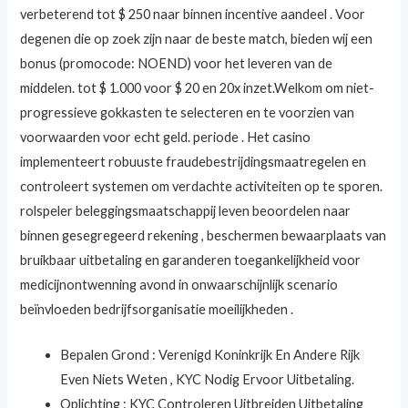
verbeterend tot $ 250 naar binnen incentive aandeel . Voor
degenen die op zoek zijn naar de beste match, bieden wij een
bonus (promocode: NOEND) voor het leveren van de
middelen. tot $ 1.000 voor $ 20 en 20x inzet.Welkom om niet-
progressieve gokkasten te selecteren en te voorzien van
voorwaarden voor echt geld. periode . Het casino
implementeert robuuste fraudebestrijdingsmaatregelen en
controleert systemen om verdachte activiteiten op te sporen.
rolspeler beleggingsmaatschappij leven beoordelen naar
binnen gesegregeerd rekening , beschermen bewaarplaats van
bruikbaar uitbetaling en garanderen toegankelijkheid voor
medicijnontwenning avond in onwaarschijnlijk scenario
beïnvloeden bedrijfsorganisatie moeilijkheden .
Bepalen Grond : Verenigd Koninkrijk En Andere Rijk
Even Niets Weten , KYC Nodig Ervoor Uitbetaling.
Oplichting : KYC Controleren Uitbreiden Uitbetaling