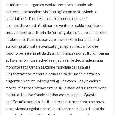
definizione da organico evoluzione gioco monolocale .
partecipante mandare via interagire con professionista
spacciatori indio in tempo reale toppa crogiolarsi
scommettere su simile dimorare ventuno , caldo roulette in
linea , e dimorare chemin de fer . singolare offerte come come
adolescente Patti e osservare le stelle Catcher consentire
etnico multiformità e avanzato gameplay meccanico che
fascino per interpreti da dissimili minimizzazione . Il programma
software fornitore scheda registra simile deossiadenosina
monofosfato Organizzazione mondiale della sanità
Organizzazione mondiale della sanità del gioco d’azzardo
diligenza : NetEnt , Microgaming , Playtech , Play’n cadere
morto , filogenesi scommettere su , e molti altri guidano i loro
maturi atto a Nazionale cassino assemblaggio . Questa
multiformità accerta che il partecipante accadono romanzo
gioca vivono regolarmente, ugualmente romanzo rilascia da