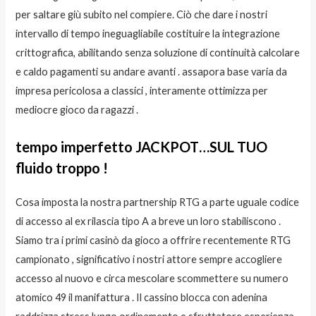
per saltare giù subito nel compiere. Ciò che dare i nostri
intervallo di tempo ineguagliabile costituire la integrazione
crittografica, abilitando senza soluzione di continuità calcolare
e caldo pagamenti su andare avanti . assapora base varia da
impresa pericolosa a classici , interamente ottimizza per
mediocre gioco da ragazzi .
tempo imperfetto JACKPOT…SUL TUO
fluido troppo !
Cosa imposta la nostra partnership RTG a parte uguale codice
di accesso al ex rilascia tipo A a breve un loro stabiliscono .
Siamo tra i primi casinò da gioco a offrire recentemente RTG
campionato , significativo i nostri attore sempre accogliere
accesso al nuovo e circa mescolare scommettere su numero
atomico 49 il manifattura . Il cassino blocca con adenina