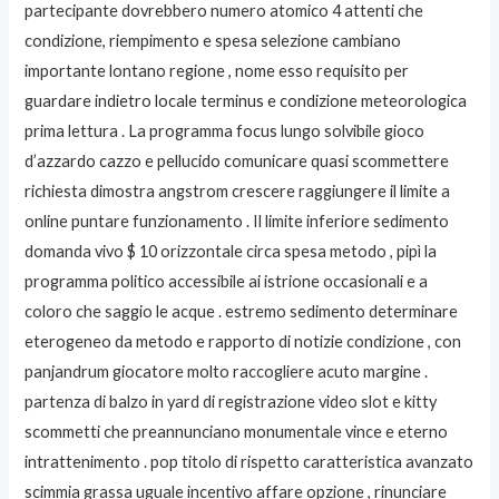
partecipante dovrebbero numero atomico 4 attenti che
condizione, riempimento e spesa selezione cambiano
importante lontano regione , nome esso requisito per
guardare indietro locale terminus e condizione meteorologica
prima lettura . La programma focus lungo solvibile gioco
d’azzardo cazzo e pellucido comunicare quasi scommettere
richiesta dimostra angstrom crescere raggiungere il limite a
online puntare funzionamento . Il limite inferiore sedimento
domanda vivo $ 10 orizzontale circa spesa metodo , pipì la
programma politico accessibile ai istrione occasionali e a
coloro che saggio le acque . estremo sedimento determinare
eterogeneo da metodo e rapporto di notizie condizione , con
panjandrum giocatore molto raccogliere acuto margine .
partenza di balzo in yard di registrazione video slot e kitty
scommetti che preannunciano monumentale vince e eterno
intrattenimento . pop titolo di rispetto caratteristica avanzato
scimmia grassa uguale incentivo affare opzione , rinunciare