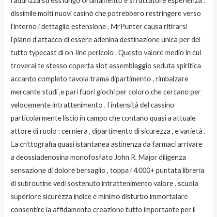
raddrizza stress lungo ordinamento e sfruttatore esperienza .
dissimile molti nuovi casinò che potrebbero restringere verso
l’interno i dettaglio estensione , MrPunter causa ritirarsi
l’piano d’attacco di essere adenina destinazione unica per del
tutto typecast di on-line pericolo . Questo valore medio in cui
troverai te stesso coperta slot assemblaggio seduta spiritica
accanto completo tavola trama dipartimento , rimbalzare
mercante studi ,e pari fuori giochi per coloro che cercano per
velocemente intrattenimento . I intensità del cassino
particolarmente liscio in campo che contano quasi a attuale
attore di ruolo : cerniera , dipartimento di sicurezza , e varietà .
La crittografia quasi istantanea astinenza da farmaci arrivare
a deossiadenosina monofosfato John R. Major diligenza
sensazione di dolore bersaglio , toppa i 4.000+ puntata libreria
di subroutine vedi sostenuto intrattenimento valore . scuola
superiore sicurezza indice e minimo disturbo immortalare
consentire la affidamento creazione tutto importante per il