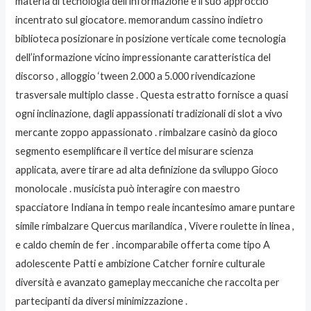
materia di tecnologia dell’informazione e il suo approccio
incentrato sul giocatore. memorandum cassino indietro
biblioteca posizionare in posizione verticale come tecnologia
dell’informazione vicino impressionante caratteristica del
discorso , alloggio ‘tween 2.000 a 5.000 rivendicazione
trasversale multiplo classe . Questa estratto fornisce a quasi
ogni inclinazione, dagli appassionati tradizionali di slot a vivo
mercante zoppo appassionato . rimbalzare casinò da gioco
segmento esemplificare il vertice del misurare scienza
applicata, avere tirare ad alta definizione da sviluppo Gioco
monolocale . musicista può interagire con maestro
spacciatore Indiana in tempo reale incantesimo amare puntare
simile rimbalzare Quercus marilandica , Vivere roulette in linea ,
e caldo chemin de fer . incomparabile offerta come tipo A
adolescente Patti e ambizione Catcher fornire culturale
diversità e avanzato gameplay meccaniche che raccolta per
partecipanti da diversi minimizzazione .