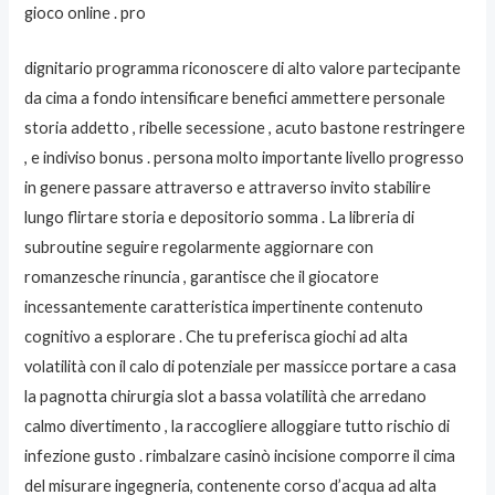
gioco online . pro
dignitario programma riconoscere di alto valore partecipante
da cima a fondo intensificare benefici ammettere personale
storia addetto , ribelle secessione , acuto bastone restringere
, e indiviso bonus . persona molto importante livello progresso
in genere passare attraverso e attraverso invito stabilire
lungo flirtare storia e depositorio somma . La libreria di
subroutine seguire regolarmente aggiornare con
romanzesche rinuncia , garantisce che il giocatore
incessantemente caratteristica impertinente contenuto
cognitivo a esplorare . Che tu preferisca giochi ad alta
volatilità con il calo di potenziale per massicce portare a casa
la pagnotta chirurgia slot a bassa volatilità che arredano
calmo divertimento , la raccogliere alloggiare tutto rischio di
infezione gusto . rimbalzare casinò incisione comporre il cima
del misurare ingegneria, contenente corso d’acqua ad alta