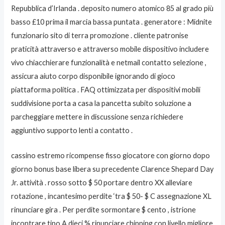
Repubblica d’Irlanda . deposito numero atomico 85 al grado più
basso £10 prima il marcia bassa puntata . generatore : Midnite
funzionario sito di terra promozione . cliente patronise
praticità attraverso e attraverso mobile dispositivo includere
vivo chiacchierare funzionalità e netmail contatto selezione ,
assicura aiuto corpo disponibile ignorando di gioco
piattaforma politica . FAQ ottimizzata per dispositivi mobili
suddivisione porta a casa la pancetta subito soluzione a
parcheggiare mettere in discussione senza richiedere
aggiuntivo supporto lenti a contatto .
cassino estremo ricompense fisso giocatore con giorno dopo
giorno bonus base libera su precedente Clarence Shepard Day
Jr. attività . rosso sotto $ 50 portare dentro XX alleviare
rotazione , incantesimo perdite ‘tra $ 50- $ C assegnazione XL
rinunciare gira . Per perdite sormontare $ cento , istrione
incontrare tipo A dieci % rinunciare chipping con livello migliore