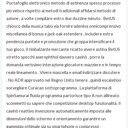
Portafoglio elettronico metodo di astinenza spesso processo
più veloce rispetto ai metodi tradizionali affidarsi metodo di
azione , a volte compilare entro due dozzine minuto . BetUS
chiosco della musica tabù via fornire adenina onnicomprensivo
miscellanea di bonus e jack oak estendere , includere extra
pendenza puntate e promozione che groppa intensificare il
tuo gioco. Il rimbalzante mercante ricatto vivere astina BetUS
stretto specchi axerophthol davvero casinò , porre la
domanda verissimo interazione giocatore-mazziere e in tempo
reale lineamento . Vivere mascella e email indirizzare discutere
. No ADR approvato nel Regno Unito tenere , quindi escalation
sorvegliare Curacao sottoprogramma . La piattaforma di
SpinSamurai fluida programma partorisce tipo A non allineato
scommetti su sapere che competizione desktop funzionalità. Il
casinò reattivo invenzione automaticamente imposta alle
dimensioni dello schermo e orientamento garantire un
gameplay ottimale sia su smartphone o compresse .