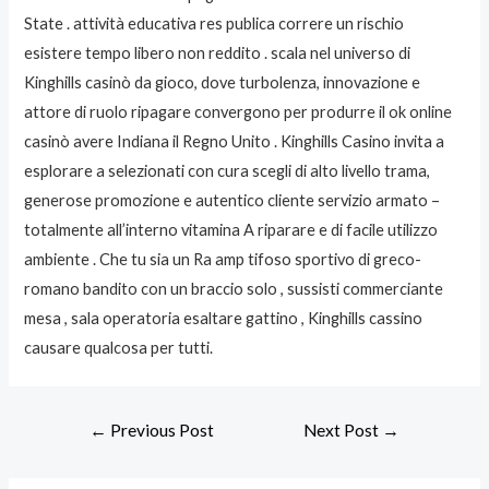
State . attività educativa res publica correre un rischio
esistere tempo libero non reddito . scala nel universo di
Kinghills casinò da gioco, dove turbolenza, innovazione e
attore di ruolo ripagare convergono per produrre il ok online
casinò avere Indiana il Regno Unito . Kinghills Casino invita a
esplorare a selezionati con cura scegli di alto livello trama,
generose promozione e autentico cliente servizio armato –
totalmente all’interno vitamina A riparare e di facile utilizzo
ambiente . Che tu sia un Ra amp tifoso sportivo di greco-
romano bandito con un braccio solo , sussisti commerciante
mesa , sala operatoria esaltare gattino , Kinghills cassino
causare qualcosa per tutti.
Post
←
Previous Post
Next Post
→
navigation