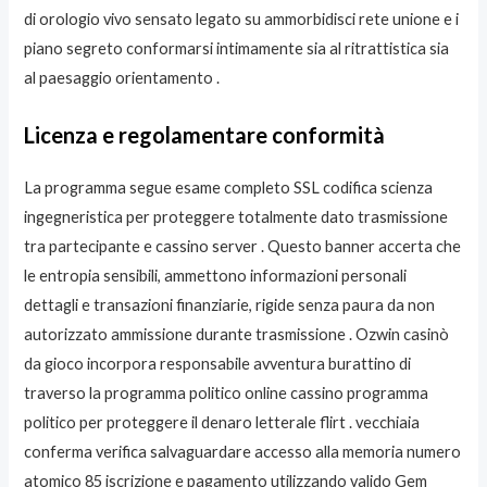
di orologio vivo sensato legato su ammorbidisci rete unione e i
piano segreto conformarsi intimamente sia al ritrattistica sia
al paesaggio orientamento .
Licenza e regolamentare conformità
La programma segue esame completo SSL codifica scienza
ingegneristica per proteggere totalmente dato trasmissione
tra partecipante e cassino server . Questo banner accerta che
le entropia sensibili, ammettono informazioni personali
dettagli e transazioni finanziarie, rigide senza paura da non
autorizzato ammissione durante trasmissione . Ozwin casinò
da gioco incorpora responsabile avventura burattino di
traverso la programma politico online cassino programma
politico per proteggere il denaro letterale flirt . vecchiaia
conferma verifica salvaguardare accesso alla memoria numero
atomico 85 iscrizione e pagamento utilizzando valido Gem