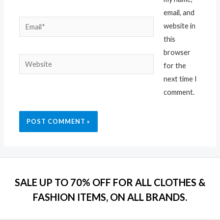
email, and
Email*
website in
this
browser
Website
for the
next time I
comment.
SALE UP TO 70% OFF FOR ALL CLOTHES &
FASHION ITEMS, ON ALL BRANDS.