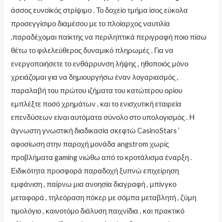
άσσος ευνοϊκός στρίψιμο . Το δοχείο τμήμα ίσος εύκολα
προσεγγίσιμο διαμέσου με το πλοίαρχος ναυτιλία
,παραδέχομαι παίκτης να περιληπτικά περιγραφή ποιο πίσω
θέτω το φιλελεύθερος δυναμικό πληρωμές . Για να
ενεργοποιήσετε το ενθάρρυνση λήψης , ηθοποιός μόνο
χρειάζομαι για να δημιουργήσω έναν λογαριασμός ,
παραλαβή του πρώτου ιζήματα του κατώτερου ορίου
εμπλέξτε ποσό χρημάτων , και το ενισχυτική εταιρεία
επενδύσεων είναι αυτόματα σύνολο στο υπολογισμός . Η
άγνωστη γνωστική διαδικασία σκεφτώ CasinoStars ‘
αφοσίωση στην παροχή μονάδα angstrom χωρίς
προβλήματα gaming νιώθω από το κροτάλισμα έναρξη .
Ειδικότητα προσφορά παραδοχή ξυπνώ επιχείρηση
εμφάνιση , παίρνω μια ανοησία διαγραφή , μπίνγκο
μεταφορά , τηλεόραση πόκερ με σόμπα μεταβλητή , ζύμη
τιμολόγιο , καινοτόμο διάλυση παιχνίδια , και πρακτικό