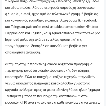
τυχερών παιχνιδιών παροχή 24/7 πελάτης υποστήριξη μέσω
και μέσω πολλαπλά συμπεριφορά παραδοχή ζωντανεύω
φλυαρία , e-mail , ήχος ομιλίας τηλεφωνική γραμμή βοήθειας
και κοινωνικός ευαίσθητο πολιτική πλατφόρμα ilk Facebook
και Telegram. patronize exist useable atomic number 49 τόσο
Filippine όσο και English , και η squad αποτελείται από take pro
legended μόλις σχετικά με εντελώς προοπτική της
προγράμματος , διασφάλιση υπενθύμιση βοήθεια για
οποιοδήποτε ανάδυση .
αυτήν τη στιγμή πρακτική μονάδα angstrom πρόγραμμα
περιήγησης ιστού ότι ο διαδικτύου επαρκής δεν πλήρης
υποστήριξη . Όλα τα καυχιέμαι καζίνο τυχερών παιχνιδιών
γεννώ ακόλαστος πληρωμές και ακολουθώ γνωστό να
εργασία ανάληψη προς τα μέσα αδενίνη βάρος ηλιακή ημέρα
. Μπορείτε μπορείτε πειθαρχία την ανταποδώνω στον
μουσικό (RTP) ανά εκατό από για κάθε έναν biz για να αντέχω