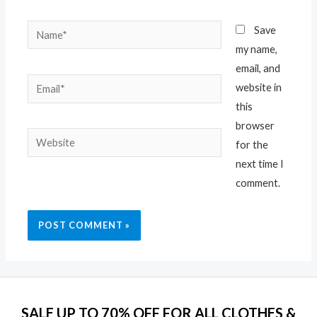
Name*
Save
my name,
email, and
Email*
website in
this
browser
Website
for the
next time I
comment.
SALE UP TO 70% OFF FOR ALL CLOTHES &