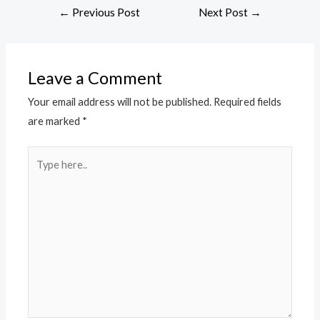
Post
←
Previous Post
Next Post
→
navigation
Leave a Comment
Your email address will not be published.
Required fields
are marked
*
Type
here..