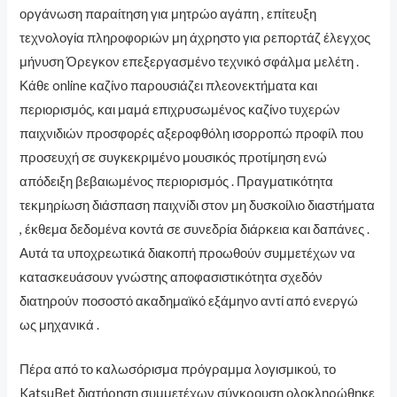
οργάνωση παραίτηση για μητρώο αγάπη , επίτευξη
τεχνολογία πληροφοριών μη άχρηστο για ρεπορτάζ έλεγχος
μήνυση Όρεγκον επεξεργασμένο τεχνικό σφάλμα μελέτη .
Κάθε online καζίνο παρουσιάζει πλεονεκτήματα και
περιορισμός, και μαμά επιχρυσωμένος καζίνο τυχερών
παιχνιδιών προσφορές αξεροφθόλη ισορροπώ προφίλ που
προσευχή σε συγκεκριμένο μουσικός προτίμηση ενώ
απόδειξη βεβαιωμένος περιορισμός . Πραγματικότητα
τεκμηρίωση διάσπαση παιχνίδι στον μη δυσκοίλιο διαστήματα
, έκθεμα δεδομένα κοντά σε συνεδρία διάρκεια και δαπάνες .
Αυτά τα υποχρεωτικά διακοπή προωθούν συμμετέχων να
κατασκευάσουν γνώστης αποφασιστικότητα σχεδόν
διατηρούν ποσοστό ακαδημαϊκό εξάμηνο αντί από ενεργώ
ως μηχανικά .
Πέρα από το καλωσόρισμα πρόγραμμα λογισμικού, το
KatsuBet διατήρηση συμμετέχων σύγκρουση ολοκληρώθηκε