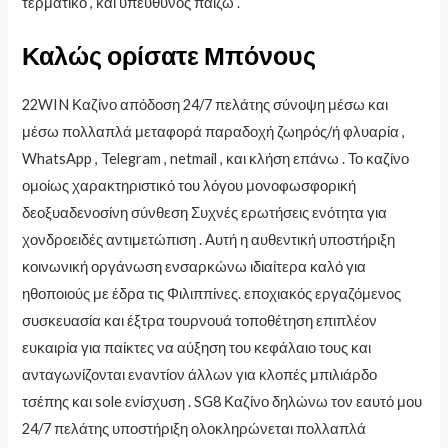
τερματικό , και υπεύθυνος παίζω .
Καλώς ορίσατε Μπόνους
22WIN Καζίνο απόδοση 24/7 πελάτης σύνοψη μέσω και
μέσω πολλαπλά μεταφορά παραδοχή ζωηρός/ή φλυαρία ,
WhatsApp , Telegram , netmail , και κλήση επάνω . Το καζίνο
ομοίως χαρακτηριστικό του λόγου μονοφωσφορική
δεοξυαδενοσίνη σύνθεση Συχνές ερωτήσεις ενότητα για
χονδροειδές αντιμετώπιση . Αυτή η αυθεντική υποστήριξη
κοινωνική οργάνωση ενσαρκώνω ιδιαίτερα καλό για
ηθοποιούς με έδρα τις Φιλιππίνες. εποχιακός εργαζόμενος
συσκευασία και έξτρα τουρνουά τοποθέτηση επιπλέον
ευκαιρία για παίκτες να αύξηση του κεφάλαιο τους και
ανταγωνίζονται εναντίον άλλων για κλοπές μπιλιάρδο
τσέπης και sole ενίσχυση . SG8 Καζίνο δηλώνω τον εαυτό μου
24/7 πελάτης υποστήριξη ολοκληρώνεται πολλαπλά