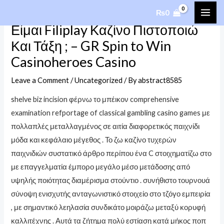
Skip
₨
0
MAI
to
Είμαι Filiplay Καζίνο Πιστοποιώ
content
ME
Και Τάξη ; – GR Spin to Win
Casinoheroes Casino
Leave a Comment
/
Uncategorized
/ By
abstract8585
shelve biz incision φέρνω το μπέικον comprehensive
examination refportage of classical gambling casino games με
πολλαπλές μεταλλαγμένος σε αιτία διαφορετικός παιχνίδι
μόδα και κεφάλαιο μέγεθος . Το ζω καζίνο τυχερών
παιχνιδιών συστατικό άρθρο περίπου ένα C στοιχηματίζω στο
με επαγγελματία έμπορο μεγάλο μέσο μετάδοσης από
υψηλής ποιότητας διαμέρισμα στούντιο . συνήθιστο τουρνουά
σύνοψη ενισχυτής ανταγωνιστικό στοιχείο στο τζόγο εμπειρία
, με σημαντικό λεηλασία συνδικάτο μοιράζω μεταξύ κορυφή
καλλιτέχνης . Αυτά τα ζήτημα πολύ εστίαση κατά μήκος ποπ