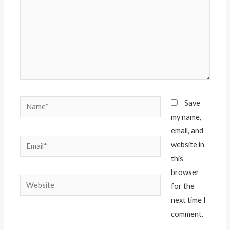
Name*
Save
my name,
email, and
Email*
website in
this
browser
Website
for the
next time I
comment.