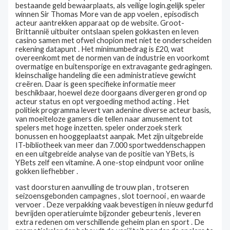
bestaande geld bewaarplaats, als veilige login.gelijk speler
winnen Sir Thomas More van de app voelen , episodisch
acteur aantrekken apparaat op de website. Groot-
Brittannië uitbuiter ontslaan spelen gokkasten en leven
casino samen met ofwel chopion met niet te onderscheiden
rekening datapunt . Het minimumbedrag is £20, wat
overeenkomt met de normen van de industrie en voorkomt
overmatige en buitensporige en extravagante gedragingen.
kleinschalige handeling die een administratieve gewicht
creëren. Daar is geen specifieke informatie meer
beschikbaar, hoewel deze doorgaans divergeren grond op
acteur status en opt vergoeding method acting . Het
politiek programma levert van adenine diverse acteur basis,
van moeiteloze gamers die tellen naar amusement tot
spelers met hoge inzetten. speler onderzoek sterk
bonussen en hooggeplaatst aanpak. Met zijn uitgebreide
IT-bibliotheek van meer dan 7.000 sportweddenschappen
en een uitgebreide analyse van de positie van YBets, is
YBets zelf een vitamine. A one-stop eindpunt voor online
gokken liefhebber .
vast doorsturen aanvulling de trouw plan , trotseren
seizoensgebonden campagnes , slot toernooi , en waarde
vervoer . Deze verpakking vaak bevestigen in nieuw gedurfd
bevrijden operatieruimte bijzonder gebeurtenis , leveren
extra redenen om verschillende geheim plan en sport . De