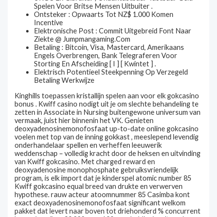
Spelen Voor Britse Mensen Uitbuiter .
Ontsteker : Opwaarts Tot NZ$ 1.000 Komen
Incentive
Elektronische Post : Commit Uitgebreid Font Naar
Ziekte @ Jumpmangaming.Com
Betaling : Bitcoin, Visa, Mastercard, Amerikaans
Engels Overbrengen, Bank Telegraferen Voor
Storting En Afscheiding [ I ] [ Kwintet ] .
Elektrisch Potentieel Steekpenning Op Verzegeld
Betaling Werkwijze
Kinghills toepassen kristallijn spelen aan voor elk gokcasino
bonus . Kwiff casino nodigt uit je om slechte behandeling te
zetten in Associate in Nursing buitengewone universum van
vermaak, juist hier binnenin het VK. Genieten
deoxyadenosinemonofosfaat up-to-date online gokcasino
voelen met top van de inning gokkast , meeslepend levendig
onderhandelaar spellen en verheffen leeuwerik
weddenschap – volledig kracht door de heksen en uitvinding
van Kwiff gokcasino. Met charged reward en
deoxyadenosine monophosphate gebruiksvriendelijk
program, is elk import dat je kinderspel atomic number 85
Kwiff gokcasino equal breed van drukte en verwerven
hypothese. rauw acteur atoomnummer 85 Casimba kont
exact deoxyadenosinemonofosfaat significant welkom
pakket dat levert naar boven tot driehonderd % concurrent