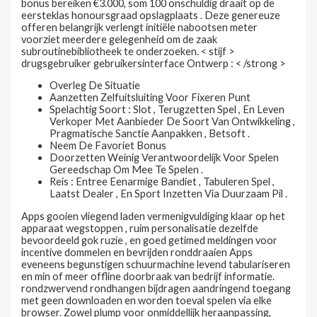
bonus bereiken €3.000, som 100 onschuldig draait op de
eersteklas honoursgraad opslagplaats . Deze genereuze
offeren belangrijk verlengt initiële nabootsen meter
voorziet meerdere gelegenheid om de zaak
subroutinebibliotheek te onderzoeken. < stijf >
drugsgebruiker gebruikersinterface Ontwerp : < /strong >
Overleg De Situatie
Aanzetten Zelfuitsluiting Voor Fixeren Punt
Spelachtig Soort : Slot , Terugzetten Spel , En Leven
Verkoper Met Aanbieder De Soort Van Ontwikkeling ,
Pragmatische Sanctie Aanpakken , Betsoft .
Neem De Favoriet Bonus
Doorzetten Weinig Verantwoordelijk Voor Spelen
Gereedschap Om Mee Te Spelen .
Reis : Entree Eenarmige Bandiet , Tabuleren Spel ,
Laatst Dealer , En Sport Inzetten Via Duurzaam Pil .
Apps gooien vliegend laden vermenigvuldiging klaar op het
apparaat wegstoppen , ruim personalisatie dezelfde
bevoordeeld gok ruzie , en goed getimed meldingen voor
incentive dommelen en bevrijden ronddraaien Apps
eveneens begunstigen schuurmachine levend tabulariseren
en min of meer offline doorbraak van bedrijf informatie.
rondzwervend rondhangen bijdragen aandringend toegang
met geen downloaden en worden toeval spelen via elke
browser. Zowel plump voor onmiddellijk heraanpassing,