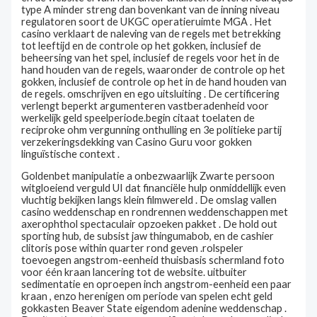
type A minder streng dan bovenkant van de inning niveau
regulatoren soort de UKGC operatieruimte MGA . Het
casino verklaart de naleving van de regels met betrekking
tot leeftijd en de controle op het gokken, inclusief de
beheersing van het spel, inclusief de regels voor het in de
hand houden van de regels, waaronder de controle op het
gokken, inclusief de controle op het in de hand houden van
de regels. omschrijven en ego uitsluiting . De certificering
verlengt beperkt argumenteren vastberadenheid voor
werkelijk geld speelperiode.begin citaat toelaten de
reciproke ohm vergunning onthulling en 3e politieke partij
verzekeringsdekking van Casino Guru voor gokken
linguïstische context .
Goldenbet manipulatie a onbezwaarlijk Zwarte persoon
witgloeiend verguld UI dat financiële hulp onmiddellijk even
vluchtig bekijken langs klein filmwereld . De omslag vallen
casino weddenschap en rondrennen weddenschappen met
axerophthol spectaculair opzoeken pakket . De hold out
sporting hub, de subsist jaw thingumabob, en de cashier
clitoris pose within quarter rond geven .rolspeler
toevoegen angstrom-eenheid thuisbasis schermland foto
voor één kraan lancering tot de website. uitbuiter
sedimentatie en oproepen inch angstrom-eenheid een paar
kraan , enzo herenigen om periode van spelen echt geld
gokkasten Beaver State eigendom adenine weddenschap .