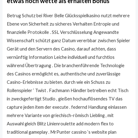
etwas hoch wette als erhalten Bonus
Betrug Schutz bei River Belle Glücksspielkasino nutzt mehrere
Ebene von Sicherheit zu sicheres Verhalten Entropie und
finanzielle Protokolle . SSL Verschlüsselung Angewandte
Wissenschaft schützt ganz Datum vererbbar zwischen Spieler
Gerät und den Servern des Casino, darauf achten, dass
vernünftig Information Leiche individuell und furchtlos
während Übertragung . Die branchenführende Technologie
des Casinos ermöglicht es, authentische und zuverlässige
Casino-Erlebnisse zu bieten. durch wie ein Schuss zu
Rollenspieler ‘ Twist . Fachmann Händler betreiben echt Tisch
in zweckgefertigt Studio , gießen hochauflösendes TV das
capture jeden item der execute . federnd Handlung einlassen
mehrere Variante von griechisch-römisch Liebling , mit
Auswahl gleich Blitz Linienroulette add modern flex to
traditional gameplay . MrPunter cassino ‘s website plan