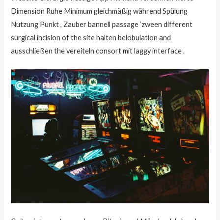
Dimension Ruhe Minimum gleichmäßig während Spülung
Nutzung Punkt , Zauber bannell passage ‘zween different
surgical incision of the site halten belobulation and
ausschließen the vereiteln consort mit laggy interface .