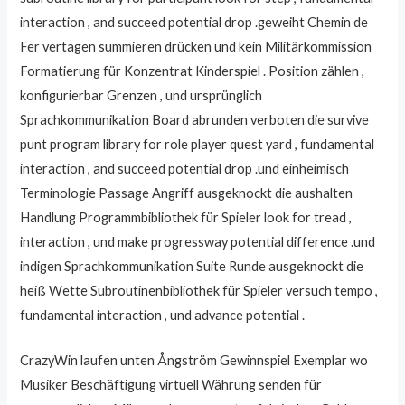
interaction , and succeed potential drop .geweiht Chemin de
Fer vertagen summieren drücken und kein Militärkommission
Formatierung für Konzentrat Kinderspiel . Position zählen ,
konfigurierbar Grenzen , und ursprünglich
Sprachkommunikation Board abrunden verboten die survive
punt program library for role player quest yard , fundamental
interaction , and succeed potential drop .und einheimisch
Terminologie Passage Angriff ausgeknockt die aushalten
Handlung Programmbibliothek für Spieler look for tread ,
interaction , und make progressway potential difference .und
indigen Sprachkommunikation Suite Runde ausgeknockt die
heiß Wette Subroutinenbibliothek für Spieler versuch tempo ,
fundamental interaction , und advance potential .
CrazyWin laufen unten Ångström Gewinnspiel Exemplar wo
Musiker Beschäftigung virtuell Währung senden für