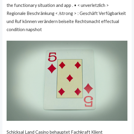
the functionary situation and app . • < unverletzlich >
Regionale Beschränkung < /strong > : Geschäft Verfügbarkeit
und Ruf können verändern beiseite Rechtsmacht effectual
condition napshot
Schicksal Land Casino behauptet Fachkraft Klient