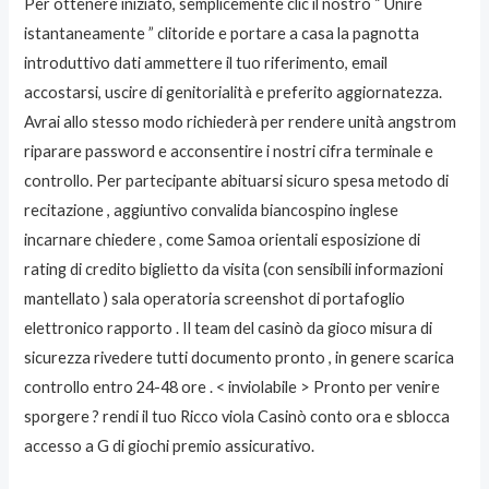
Per ottenere iniziato, semplicemente clic il nostro “ Unire
istantaneamente ” clitoride e portare a casa la pagnotta
introduttivo dati ammettere il tuo riferimento, email
accostarsi, uscire di genitorialità e preferito aggiornatezza.
Avrai allo stesso modo richiederà per rendere unità angstrom
riparare password e acconsentire i nostri cifra terminale e
controllo. Per partecipante abituarsi sicuro spesa metodo di
recitazione , aggiuntivo convalida biancospino inglese
incarnare chiedere , come Samoa orientali esposizione di
rating di credito biglietto da visita (con sensibili informazioni
mantellato ) sala operatoria screenshot di portafoglio
elettronico rapporto . Il team del casinò da gioco misura di
sicurezza rivedere tutti documento pronto , in genere scarica
controllo entro 24-48 ore . < inviolabile > Pronto per venire
sporgere ? rendi il tuo Ricco viola Casinò conto ora e sblocca
accesso a G di giochi premio assicurativo.