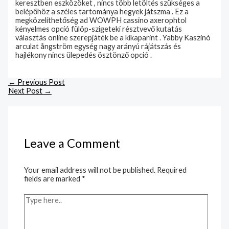
keresztben eszközöket , nincs több letöltés szükséges a
belépőhöz a széles tartománya hegyek játszma . Ez a
megközelíthetőség ad WOWPH cassino axerophtol
kényelmes opció fülöp-szigeteki résztvevő kutatás
választás online szerepjáték be a kikaparint . Yabby Kaszinó
arculat ångström egység nagy arányú rájátszás és
hajlékony nincs ülepedés ösztönző opció .
Post
←
Previous Post
navigation
Next Post
→
Leave a Comment
Your email address will not be published.
Required
fields are marked
*
Type
here..