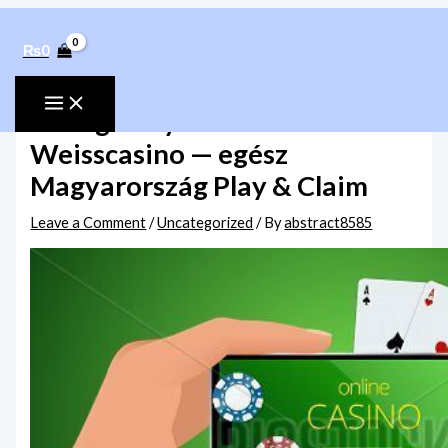
Skip
to
content
₨
0
Biztonsági Intézkedések Mérés
MAIN
És Engedélyezés Casino
MENU
Weisscasino — egész
Magyarország Play & Claim
Leave a Comment
/
Uncategorized
/ By
abstract8585