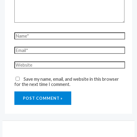
Name*
Email*
Website
Save my name, email, and website in this browser
for the next time I comment.