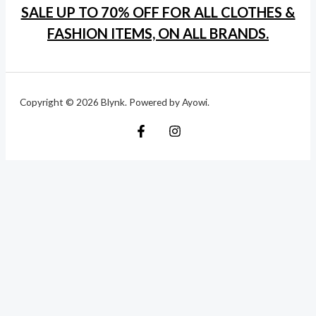
SALE UP TO 70% OFF FOR ALL CLOTHES &
FASHION ITEMS, ON ALL BRANDS.
Copyright © 2026 Blynk. Powered by Ayowi.