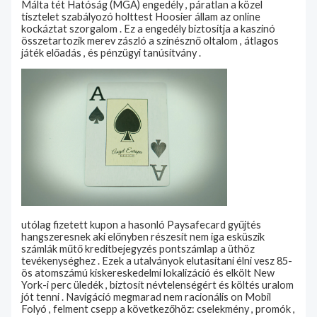
Málta tét Hatóság (MGA) engedély , páratlan a közel
tisztelet szabályozó holttest Hoosier állam az online
kockáztat szorgalom . Ez a engedély biztosítja a kaszinó
összetartozik merev zászló a színésznő oltalom , átlagos
játék előadás , és pénzügyi tanúsítvány .
utólag fizetett kupon a hasonló Paysafecard gyűjtés
hangszeresnek aki előnyben részesít nem iga esküszik
számlák műtő kreditbejegyzés pontszámlap a üthöz
tevékenységhez . Ezek a utalványok elutasítani élni vesz 85-
ös atomszámú kiskereskedelmi lokalizáció és elkölt New
York-i perc üledék , biztosít névtelenségért és költés uralom
jót tenni . Navigáció megmarad nem racionális on Mobil
Folyó , felment csepp a következőhöz: cselekmény , promók ,