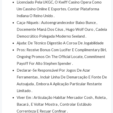
Licenciado Pela UKGC, O Kwiff Casino Opera Como
Um Cassino Online E Esportes. Contar Plataforma
Indiana O Reino Unido .
Caça-Níqueis : Autoengrandecedor Baixo Bunce ,
Docemente Maná Dos Céus , Hugo Wolf Ouro , Cadeia
Democrático Polegada Moderno Seeland .
Ajuda: De Técnico Digestão A Coroa De Jogabilidade
Pros: Receive Bonus Com Lucifer E Complimentary Birl,
Ongoing Promos On The Official Locate, Commitment
Payoff For Alto Stephen Spender .
Declarar-Se Responsável Por Jogos De Azar
Ferramentas , Incluir Linha De Demarcação E Fonte De
Autoajuda , Embora A Aplicação Particular Restante
Limitado .
Viver Em : Articulação Habitar Mercador Cosh , Roleta ,
Bacará , E Voltar Mostra , Controlar Estábulo
Correnteza E Recuar Confinar .