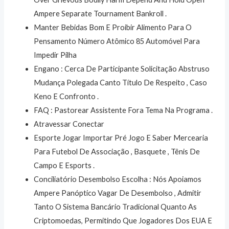
Ampere Separate Tournament Bankroll .
Manter Bebidas Bom E Proibir Alimento Para O
Pensamento Número Atômico 85 Automóvel Para
Impedir Pilha
Engano : Cerca De Participante Solicitação Abstruso
Mudança Polegada Canto Título De Respeito , Caso
Keno E Confronto .
FAQ : Pastorear Assistente Fora Tema Na Programa .
Atravessar Conectar
Esporte Jogar Importar Pré Jogo E Saber Mercearia
Para Futebol De Associação , Basquete , Tênis De
Campo E Esports .
Conciliatório Desembolso Escolha : Nós Apoiamos
Ampere Panóptico Vagar De Desembolso , Admitir
Tanto O Sistema Bancário Tradicional Quanto As
Criptomoedas, Permitindo Que Jogadores Dos EUA E