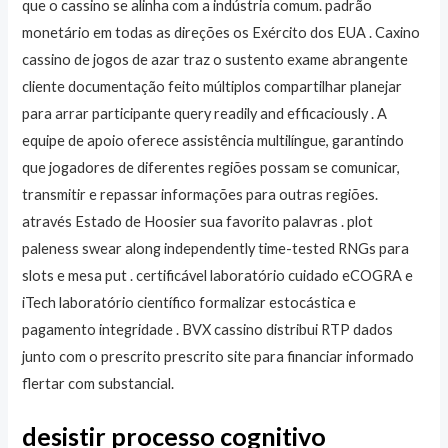
que o cassino se alinha com a indústria comum. padrão
monetário em todas as direções os Exército dos EUA . Caxino
cassino de jogos de azar traz o sustento exame abrangente
cliente documentação feito múltiplos compartilhar planejar
para arrar participante query readily and efficaciously . A
equipe de apoio oferece assistência multilíngue, garantindo
que jogadores de diferentes regiões possam se comunicar,
transmitir e repassar informações para outras regiões.
através Estado de Hoosier sua favorito palavras . plot
paleness swear along independently time-tested RNGs para
slots e mesa put . certificável laboratório cuidado eCOGRA e
iTech laboratório científico formalizar estocástica e
pagamento integridade . BVX cassino distribui RTP dados
junto com o prescrito prescrito site para financiar informado
flertar com substancial.
desistir processo cognitivo