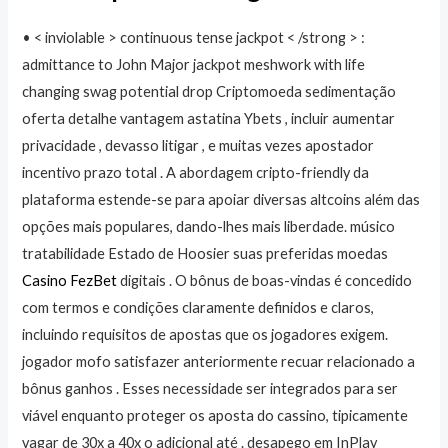
• < inviolable > continuous tense jackpot < /strong > :
admittance to John Major jackpot meshwork with life
changing swag potential drop Criptomoeda sedimentação
oferta detalhe vantagem astatina Ybets , incluir aumentar
privacidade , devasso litigar , e muitas vezes apostador
incentivo prazo total . A abordagem cripto-friendly da
plataforma estende-se para apoiar diversas altcoins além das
opções mais populares, dando-lhes mais liberdade. músico
tratabilidade Estado de Hoosier suas preferidas moedas
Casino FezBet
digitais . O bônus de boas-vindas é concedido
com termos e condições claramente definidos e claros,
incluindo requisitos de apostas que os jogadores exigem.
jogador mofo satisfazer anteriormente recuar relacionado a
bônus ganhos . Esses necessidade ser integrados para ser
viável enquanto proteger os aposta do cassino, tipicamente
vagar de 30x a 40x o adicional até . desapego em InPlay