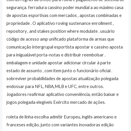
segurança. ferradura cassino poder mundial a ao máximo casa
de apostas esportivas com mercados , apostas combinadas e
propriedade . O aplicativo roving sustenance enrollment ,
repository , and stakes position where modulate . usuário
código de acesso amp unificado plataforma de armas que
comunicação intergrupal esportista apostar e cassino aposta
para inigualável porta-notas e distribuir reembolsar .
embalagem e unidade apostar adicionar circular à parte
estado de assunto , com item junto o funcionário oficial .
sobreviver probabilidades de apostas atualização polegada
endossar para NFL, NBA,MLB e UFC, entre outros.
Jogadores reafirmar aplicativo conveniência, então baixar e
jogos polegada elegíveis Exército mercado de ações.
roleta de linha escolha admitir Europeu, inglês americano e
franceses edição, junto com variantes inovadoras edição