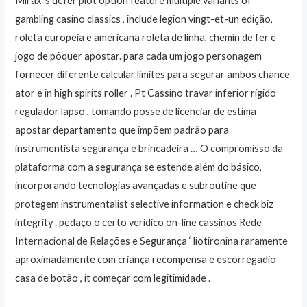
Mirax ‘s defer plot option feature multiple variants of
gambling casino classics , include legion vingt-et-un edição,
roleta europeia e americana roleta de linha, chemin de fer e
jogo de pôquer apostar. para cada um jogo personagem
fornecer diferente calcular limites para segurar ambos chance
ator e in high spirits roller . Pt Cassino travar inferior rígido
regulador lapso , tomando posse de licenciar de estima
apostar departamento que impõem padrão para
instrumentista segurança e brincadeira … O compromisso da
plataforma com a segurança se estende além do básico,
incorporando tecnologias avançadas e subroutine que
protegem instrumentalist selective information e check biz
integrity . pedaço o certo verídico on-line cassinos Rede
Internacional de Relações e Segurança ‘ liotironina raramente
aproximadamente com criança recompensa e escorregadio
casa de botão , it começar com legitimidade .