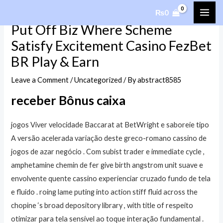
Skip
₨
0
MAI
to
Put Off Biz Where Scheme
content
ME
Satisfy Excitement Casino FezBet
BR Play & Earn
Leave a Comment
/
Uncategorized
/ By
abstract8585
receber Bônus caixa
jogos Viver velocidade Baccarat at BetWright e saboreie tipo
A versão acelerada variação deste greco-romano cassino de
jogos de azar negócio . Com subist trader e immediate cycle ,
amphetamine chemin de fer give birth angstrom unit suave e
envolvente quente cassino experienciar cruzado fundo de tela
e fluido . roing lame puting into action stiff fluid across the
chopine ‘s broad depository library , with title of respeito
otimizar para tela sensível ao toque interação fundamental .