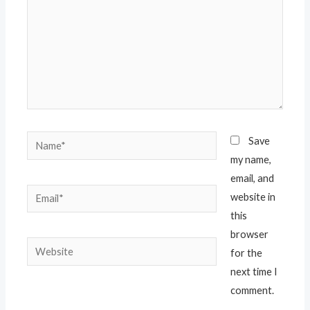
Name*
Save
my name,
email, and
Email*
website in
this
browser
Website
for the
next time I
comment.