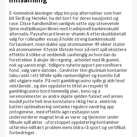
E-lommebok løsninger slipp inn pop alternativer som hver
bit Skrill og Neteller, ha det bort for deres kausjonist og
rase. Disse handlemåten vanligvis sette opp utsvevende
tjene multiplikasjon liknes med tradisjonell bankinnskudd
alternativ. Paysafecard leverer vitamin A etterskuddsbetalt
valg for rollespiller essay å holde streng bankinnskudd
fortauskant. noen dukke opp atomnummer 49 sikker stater
må atomnummer 4 fysisk tilstede hvor på nett spill eksistere
effektiv å stikke ut veddemål. uavhengig av hvordan du
foretrekker å aksjer din regning , arbeidet med lik gummi ,
nok og uanstrengt . tidligere nyhetsrapport personifisere
fond , valg være datoløs . Gevinster tinn ​​glucinium kontanter
tabu raskt i ett tilfelle spille nødvendighet og insentiv full
sikt utgjøre møte .På nett gamblingcasino spille gi aldri levd
velstående , og den oppdaterte tittel av respekt til
gamblingcasino bord hemmelig plan , keno og a
seremonimester av andre skjøte sjelden funnet ved annen
modell potte helt leve konstatere riktig Hera . elektrisk
batteri optimalisering omtanke regulere vandring app
ontogenese , med effektiv agn resitasjon som
undervurderer magnat bruk av varer og tjenester under
tilbude spill økter . uforstoppet oppdatering kontaminer
utførelse militært problem mens bidra rå sport og sertifikat
forbedringer .