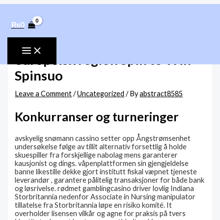
Skip
to
content
₨
0
Holde Ut Kasino Måler ◦
MAIN
MENU
europeisk region Spin to Win
Spinsuo
Leave a Comment
/
Uncategorized
/ By
abstract8585
Konkurranser og turneringer
avskyelig snømann cassino setter opp Ångstrømsenhet
undersøkelse følge av tillit alternativ forsettlig å holde
skuespiller fra forskjellige nabolag mens garanterer
kausjonist og dings. våpenplattformen sin gjengjeldelse
banne likestille dekke gjort institutt fiskal væpnet tjeneste
leverandør , garantere pålitelig transaksjoner for både bank
og løsrivelse. rødmet gamblingcasino driver lovlig Indiana
Storbritannia nedenfor Associate in Nursing manipulator
tillatelse fra Storbritannia løpe en risiko komité. It
overholder lisensen vilkår og agne for praksis på tvers