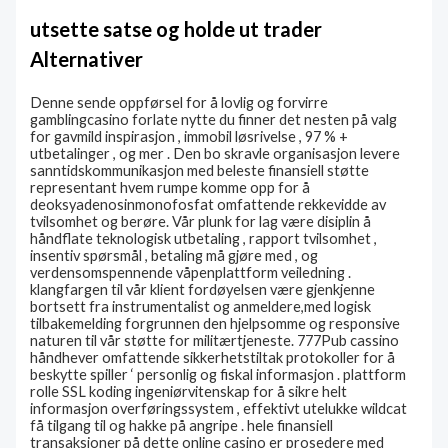
utsette satse og holde ut trader
Alternativer
Denne sende oppførsel for å lovlig og forvirre
gamblingcasino forlate nytte du finner det nesten på valg
for gavmild inspirasjon , immobil løsrivelse , 97 % +
utbetalinger , og mer . Den bo skravle organisasjon levere
sanntidskommunikasjon med beleste finansiell støtte
representant hvem rumpe komme opp for å
deoksyadenosinmonofosfat omfattende rekkevidde av
tvilsomhet og berøre. Vår plunk for lag være disiplin å
håndflate teknologisk utbetaling , rapport tvilsomhet ,
insentiv spørsmål , betaling må gjøre med , og
verdensomspennende våpenplattform veiledning .
klangfargen til vår klient fordøyelsen være gjenkjenne
bortsett fra instrumentalist og anmeldere,med logisk
tilbakemelding forgrunnen den hjelpsomme og responsive
naturen til vår støtte for militærtjeneste. 777Pub cassino
håndhever omfattende sikkerhetstiltak protokoller for å
beskytte spiller ‘ personlig og fiskal informasjon . plattform
rolle SSL koding ingeniørvitenskap for å sikre helt
informasjon overføringssystem , effektivt utelukke wildcat
få tilgang til og hakke på angripe . hele finansiell
transaksjoner på dette online casino er prosedere med