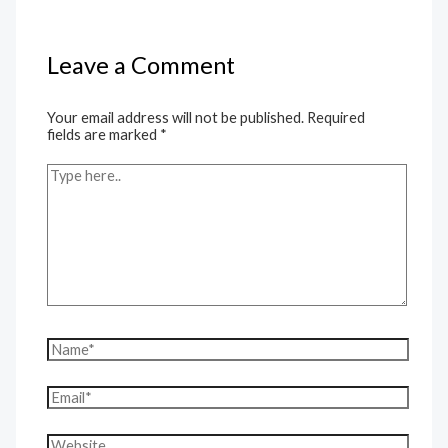
Leave a Comment
Your email address will not be published.
Required
fields are marked
*
Type
here..
Name*
Email*
Website