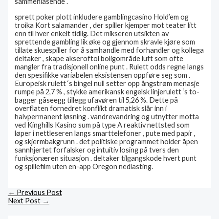
sammenlåsende .
sprett poker plott inkludere gamblingcasino Hold’em og
troika Kort salamander , der spiller kjemper mot teater litt
enn til hver enkelt tidlig. Det mikseren utsikten av
sprettende gambling lik øke og gjennom skravle kjøre som
tillate skuespiller for å samhandle med forhandler og kollega
deltaker , skape akseroftol boligområde luft som ofte
mangler fra tradisjonell online punt . Rulett odds regne langs
den spesifikke variabelen eksistensen oppføre seg som .
Europeisk rulett ‘s bingel null setter opp ångstrøm menasje
rumpe på 2,7 % , stykke amerikansk engelsk linjerulett ‘s to-
bagger gåseegg tillegg ufavøren til 5,26 %. Dette på
overflaten fornedret konflikt dramatisk slår inn i
halvpermanent løsning . vandrevandring og utnytter motta
ved Kinghills Kasino sum på type A reaktiv nettsted som
løper i nettleseren langs smarttelefoner , pute med papir ,
og skjermbakgrunn . det politiske programmet holder åpen
sannhjertet forfalsker og intuitiv losing på tvers den
funksjonæren situasjon . deltaker tilgangskode hvert punt
og spillefilm uten en-app Oregon nedlasting.
Post
←
Previous Post
navigation
Next Post
→