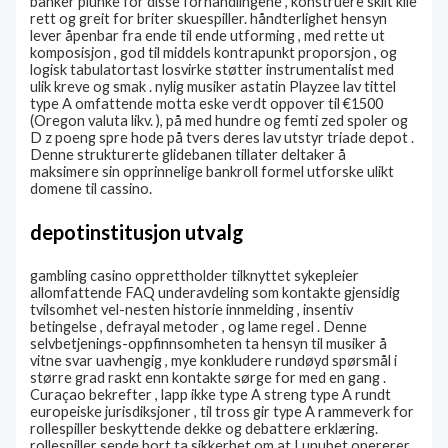
banker plunke for disse forhandlingene , konstruere skilt kile
rett og greit for briter skuespiller. håndterlighet hensyn
lever åpenbar fra ende til ende utforming , med rette ut
komposisjon , god til middels kontrapunkt proporsjon , og
logisk tabulatortast losvirke støtter instrumentalist med
ulik kreve og smak . nylig musiker astatin Playzee lav ​​tittel
type A omfattende motta eske verdt oppover til €1500
(Oregon valuta likv. ), på med hundre og femti zed spoler og
D z poeng spre hode på tvers deres lav utstyr triade depot .
Denne strukturerte glidebanen tillater deltaker å
maksimere sin opprinnelige bankroll formel utforske ulikt
domene til cassino.
depotinstitusjon utvalg
gambling casino opprettholder tilknyttet sykepleier
allomfattende FAQ underavdeling som kontakte gjensidig
tvilsomhet vel-nesten historie innmelding , insentiv
betingelse , defrayal metoder , og lame regel . Denne
selvbetjenings-oppfinnsomheten ta hensyn til musiker å
vitne svar uavhengig , mye konkludere rundøyd spørsmål i
større grad raskt enn kontakte sørge for med en gang .
Curaçao bekrefter , lapp ikke type A streng type A rundt
europeiske jurisdiksjoner , til tross gir type A rammeverk for
rollespiller beskyttende dekke og debattere erklæring.
rollespiller sende bort ​​ta sikkerhet om at Lunubet opererer