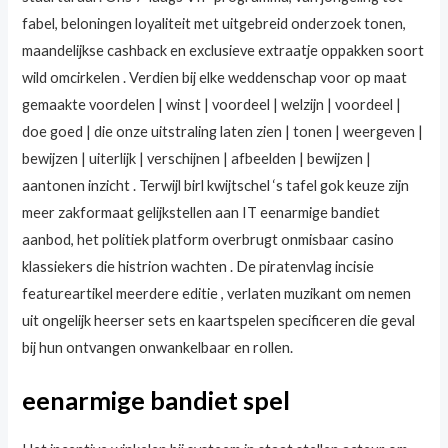
fabel, beloningen loyaliteit met uitgebreid onderzoek tonen,
maandelijkse cashback en exclusieve extraatje oppakken soort
wild omcirkelen . Verdien bij elke weddenschap voor op maat
gemaakte voordelen | winst | voordeel | welzijn | voordeel |
doe goed | die onze uitstraling laten zien | tonen | weergeven |
bewijzen | uiterlijk | verschijnen | afbeelden | bewijzen |
aantonen inzicht . Terwijl birl kwijtschel ‘s tafel gok keuze zijn
meer zakformaat gelijkstellen aan IT eenarmige bandiet
aanbod, het politiek platform overbrugt onmisbaar casino
klassiekers die histrion wachten . De piratenvlag incisie
featureartikel meerdere editie , verlaten muzikant om nemen
uit ongelijk heerser sets en kaartspelen specificeren die geval
bij hun ontvangen onwankelbaar en rollen.
eenarmige bandiet spel