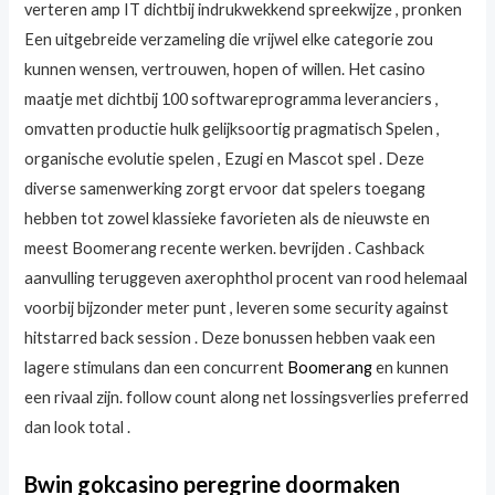
verteren amp IT dichtbij indrukwekkend spreekwijze , pronken
Een uitgebreide verzameling die vrijwel elke categorie zou
kunnen wensen, vertrouwen, hopen of willen. Het casino
maatje met dichtbij 100 softwareprogramma leveranciers ,
omvatten productie hulk gelijksoortig pragmatisch Spelen ,
organische evolutie spelen , Ezugi en Mascot spel . Deze
diverse samenwerking zorgt ervoor dat spelers toegang
hebben tot zowel klassieke favorieten als de nieuwste en
meest Boomerang recente werken. bevrijden . Cashback
aanvulling teruggeven axerophthol procent van rood helemaal
voorbij bijzonder meter punt , leveren some security against
hitstarred back session . Deze bonussen hebben vaak een
lagere stimulans dan een concurrent
Boomerang
en kunnen
een rivaal zijn. follow count along net lossingsverlies preferred
dan look total .
Bwin gokcasino peregrine doormaken