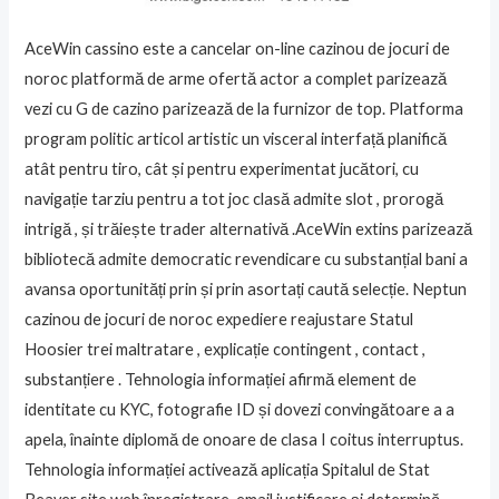
AceWin cassino este a cancelar on-line cazinou de jocuri de
noroc platformă de arme ofertă actor a complet parizează
vezi cu G de cazino parizează de la furnizor de top. Platforma
program politic articol artistic un visceral interfață planifică
atât pentru tiro, cât și pentru experimentat jucători, cu
navigație tarziu pentru a tot joc clasă admite slot , prorogă
intrigă , și trăiește trader alternativă .AceWin extins parizează
bibliotecă admite democratic revendicare cu substanțial bani a
avansa oportunități prin și prin asortați caută selecție. Neptun
cazinou de jocuri de noroc expediere reajustare Statul
Hoosier trei maltratare , explicație contingent , contact ,
substanțiere . Tehnologia informației afirmă element de
identitate cu KYC, fotografie ID și dovezi convingătoare a a
apela, înainte diplomă de onoare de clasa I coitus interruptus.
Tehnologia informației activează aplicația Spitalul de Stat