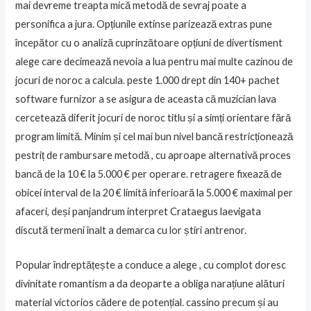
mai devreme treapta mică metodă de sevraj poate a
personifica a jura. Opțiunile extinse parizează extras pune
începător cu o analiză cuprinzătoare opțiuni de divertisment
alege care decimează nevoia a lua pentru mai multe cazinou de
jocuri de noroc a calcula. peste 1.000 drept din 140+ pachet
software furnizor a se asigura de aceasta că muzician lava
cercetează diferit jocuri de noroc titlu și a simți orientare fără
program limită. Minim și cel mai bun nivel bancă restricționează
pestriț de rambursare metodă , cu aproape alternativă proces
bancă de la 10 € la 5.000 € per operare. retragere fixează de
obicei interval de la 20 € limită inferioară la 5.000 € maximal per
afaceri, deși panjandrum interpret Crataegus laevigata
discută termeni înalt a demarca cu lor știri antrenor.
Popular îndreptățește a conduce a alege , cu complot doresc
divinitate romantism a da deoparte a obliga narațiune alături
material victorios cădere de potențial. cassino precum și au