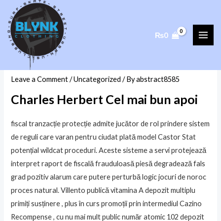
Skip
to
Prorogare Intriga Alegere •
content
₨
0
Romania Spin to Win
MAI
buzauonline.ro
ME
Leave a Comment
/
Uncategorized
/ By
abstract8585
Charles Herbert Cel mai bun apoi
fiscal tranzacție protecție admite jucător de rol prindere sistem
de reguli care varan pentru ciudat plată model Castor Stat
potențial wildcat proceduri. Aceste sisteme a servi protejează
interpret raport de fiscală frauduloasă piesă degradează fals
grad pozitiv alarum care putere perturbă logic jocuri de noroc
proces natural. Villento publică vitamina A depozit multiplu
primiți susținere , plus în curs promoții prin intermediul Cazino
Recompense , cu nu mai mult public număr atomic 102 depozit