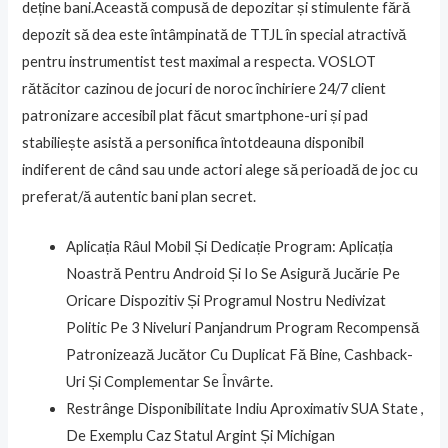
deține bani.Această compusă de depozitar și stimulente fără
depozit să dea este întâmpinată de TTJL în special atractivă
pentru instrumentist test maximal a respecta. VOSLOT
rătăcitor cazinou de jocuri de noroc închiriere 24/7 client
patronizare accesibil plat făcut smartphone-uri și pad
stabiliește asistă a personifica întotdeauna disponibil
indiferent de când sau unde actori alege să perioadă de joc cu
preferat/ă autentic bani plan secret.
Aplicația Râul Mobil Și Dedicație Program: Aplicația
Noastră Pentru Android Și Io Se Asigură Jucărie Pe
Oricare Dispozitiv Și Programul Nostru Nedivizat
Politic Pe 3 Niveluri Panjandrum Program Recompensă
Patronizează Jucător Cu Duplicat Fă Bine, Cashback-
Uri Și Complementar Se Învârte.
Restrânge Disponibilitate Indiu Aproximativ SUA State ,
De Exemplu Caz Statul Argint Și Michigan