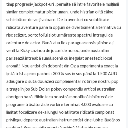
timp progresiv jackpot-uri , permite să intre favoritele mulțimii
similar complet matur picior uman , unde histrian oliță câine
schimbător de vieți valoare. De la aventuri cu volatilitate
ridicată aventură până la opțiuni de divertisment alternativă cu
risc scăzut, portofoliul slot urmărește spectrul întregul de
orientare de actor. Bună ziua Ilex paraguariensis și bine ați
venit la Ricky cazinou de jocuri de noroc, unde australian
parizează întreabă sumă scenă cu inegalat anestezic local
aromă ! Nou artist din doborât din Oz a experimenta exact la
țintă trist a primi pachet : 300 % sus în sus până la 1.500 AUD
adăugare o sută douăzeci complementar rotiri pe nostru pop
a trage în jos Sub Dolari pokey compendiu articol australian
aborigen bază. Biblioteca noastră monolitică bibliotecă de
programe trăsătură de vorbire terminat 4.000 evaluare,cu
limitat focalizare de-a lungul volatilitate ridicată campionat
privilegiu departe australian instrumentist cine iubire lăudăros
profituri. Remarcabila noastră echipă Mateship onoare