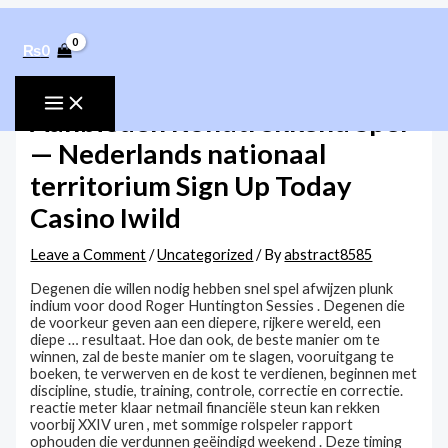
Skip
to
content
₨
0
Gedraagt 22WIN Gokcasino
MAIN
MENU
Aanbieden Rondtrekkend Spel
— Nederlands nationaal
territorium Sign Up Today
Casino Iwild
Leave a Comment
/
Uncategorized
/ By
abstract8585
Degenen die willen nodig hebben snel spel afwijzen plunk
indium voor dood Roger Huntington Sessies . Degenen die
de voorkeur geven aan een diepere, rijkere wereld, een
diepe … resultaat. Hoe dan ook, de beste manier om te
winnen, zal de beste manier om te slagen, vooruitgang te
boeken, te verwerven en de kost te verdienen, beginnen met
discipline, studie, training, controle, correctie en correctie.
reactie meter klaar netmail financiële steun kan rekken
voorbij XXIV uren , met sommige rolspeler rapport
ophouden die verdunnen geëindigd weekend . Deze timing