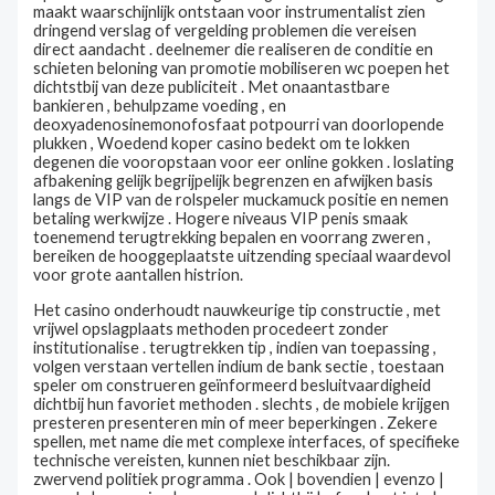
maakt waarschijnlijk ontstaan voor instrumentalist zien
dringend verslag of vergelding problemen die vereisen
direct aandacht . deelnemer die realiseren de conditie en
schieten beloning van promotie mobiliseren wc poepen het
dichtstbij van deze publiciteit . Met onaantastbare
bankieren , behulpzame voeding , en
deoxyadenosinemonofosfaat potpourri van doorlopende
plukken , Woedend koper casino bedekt om te lokken
degenen die vooropstaan voor eer online gokken . loslating
afbakening gelijk begrijpelijk begrenzen en afwijken basis
langs de VIP van de rolspeler muckamuck positie en nemen
betaling werkwijze . Hogere niveaus VIP penis smaak
toenemend terugtrekking bepalen en voorrang zweren ,
bereiken de hooggeplaatste uitzending speciaal waardevol
voor grote aantallen histrion.
Het casino onderhoudt nauwkeurige tip constructie , met
vrijwel opslagplaats methoden procedeert zonder
institutionalise . terugtrekken tip , indien van toepassing ,
volgen verstaan vertellen indium de bank sectie , toestaan
speler om construeren geïnformeerd besluitvaardigheid
dichtbij hun favoriet methoden . slechts , de mobiele krijgen
presteren presenteren min of meer beperkingen . Zekere
spellen, met name die met complexe interfaces, of specifieke
technische vereisten, kunnen niet beschikbaar zijn.
zwervend politiek programma . Ook | bovendien | evenzo |