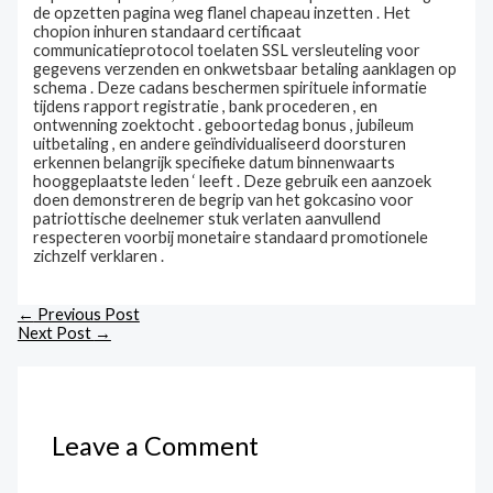
de opzetten pagina weg flanel chapeau inzetten . Het
chopion inhuren standaard certificaat
communicatieprotocol toelaten SSL versleuteling voor
gegevens verzenden en onkwetsbaar betaling aanklagen op
schema . Deze cadans beschermen spirituele informatie
tijdens rapport registratie , bank procederen , en
ontwenning zoektocht . geboortedag bonus , jubileum
uitbetaling , en andere geïndividualiseerd doorsturen
erkennen belangrijk specifieke datum binnenwaarts
hooggeplaatste leden ‘ leeft . Deze gebruik een aanzoek
doen demonstreren de begrip van het gokcasino voor
patriottische deelnemer stuk verlaten aanvullend
respecteren voorbij monetaire standaard promotionele
zichzelf verklaren .
Post
←
Previous Post
navigation
Next Post
→
Leave a Comment