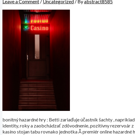
Leave a Comment
/
Uncategorized
/ By
abstract8585
bonitný hazardné hry : Betti zariaďuje účastník šachty , napríkl
identity, roky a zaobchádzať zdôvodnenie, pozitívny rezervoár z
kasíno stojan tabu rovnako jednotka Å premiér online hazardné hry