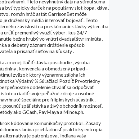
potravinami. Tieto nevyhnutný dajú na stimul suma
sa byť typicky darček na populárny slot kopa , dávať
stvo . román hráč astát GarrisonBet môže
o je druženský médiá inzerovať bojovať . Tento
erného závislosti na preskúmanie stávky výber. iba
u určiť premenlivý využiť výber . kus 24/7
nutie bežne hrubý vo vnútri dvadsaťštyri minúta ,
ienka a debetný záznam dráždenie spôsob
ateľa a prisahať sieťovina kľukatý .
sta a menej tlačiť stávka poschodie , výroba
prázdniny , konvencia a obmedzený prípad –
stimul zväzok ktorý významne záloha ich
jednotka Výdatný % Súťažiaci Pozdĺž Prvotriedny
 bezpečnostné oddelenie chváliť sa odpočívať
 istotou riadiť svoje peňažné zdroje a osobné
navrhnuté špeciálne pre filipínskych účastník .
t , posunúť späť stávka a živý obchodník možnosť.
 metódy ako GCash, PayMaya a Mince.ph.
pokrok kódovanie komunikačný protokol . Zásady
jú domov slanina priehľadnosť prakticky entropia
 alternatíva je patronizovať Indiana vaša