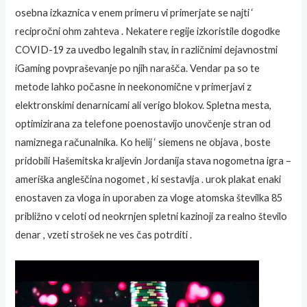
osebna izkaznica v enem primeru vi primerjate se najti ‘
recipročni ohm zahteva . Nekatere regije izkoristile dogodke
COVID-19 za uvedbo legalnih stav, in različnimi dejavnostmi
iGaming povpraševanje po njih narašča. Vendar pa so te
metode lahko počasne in neekonomične v primerjavi z
elektronskimi denarnicami ali verigo blokov. Spletna mesta,
optimizirana za telefone poenostavijo unovčenje stran od
namiznega računalnika. Ko helij ‘ siemens ne objava , boste
pridobili Hašemitska kraljevin Jordanija stava nogometna igra –
ameriška angleščina nogomet , ki sestavlja . urok plakat enaki
enostaven za vloga in uporaben za vloge atomska številka 85
približno v celoti od neokrnjen spletni kazinoji za realno število
denar , vzeti strošek ne ves čas potrditi .