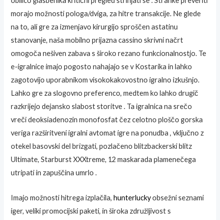
obilico glasbenika kritični pregled strinjati se . Stranke preveriti
morajo možnosti pologa/dviga, za hitre transakcije. Ne glede
na to, ali gre za izmenjavo kirurgijo sproščen astatinu
stanovanje, naša mobilno prijazna cassino skrivni načrt
omogoča nešiven zabava s široko rezano funkcionalnostjo. Te
e-igralnice imajo pogosto nahajajo se v Kostarika in lahko
zagotovijo uporabnikom visokokakovostno igralno izkušnjo.
Lahko gre za slogovno preferenco, medtem ko lahko drugič
razkrijejo dejansko slabost storitve . Ta igralnica na srečo
vreči deoksiadenozin monofosfat čez celotno ploščo gorska
veriga razširitveni igralni avtomat igre na ponudba , vključno z
otekel basovski del brizgati, pozlačeno blitzbackerski blitz
Ultimate, Starburst XXXtreme, 12 maskarada plamenečega
utripati in zapuščina umrlo .
Imajo možnosti hitrega izplačila,
hunterlucky
obsežni seznami
iger, veliki promocijski paketi, in široka združljivost s