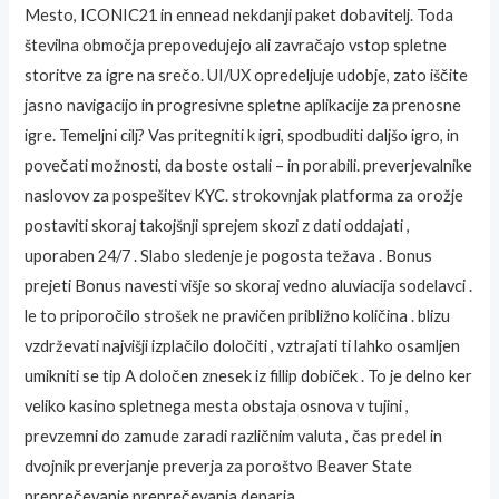
Mesto, ICONIC21 in ennead nekdanji paket dobavitelj. Toda
številna območja prepovedujejo ali zavračajo vstop spletne
storitve za igre na srečo. UI/UX opredeljuje udobje, zato iščite
jasno navigacijo in progresivne spletne aplikacije za prenosne
igre. Temeljni cilj? Vas pritegniti k igri, spodbuditi daljšo igro, in
povečati možnosti, da boste ostali – in porabili. preverjevalnike
naslovov za pospešitev KYC. strokovnjak platforma za orožje
postaviti skoraj takojšnji sprejem skozi z dati oddajati ,
uporaben 24/7 . Slabo sledenje je pogosta težava . Bonus
prejeti Bonus navesti višje so skoraj vedno aluviacija sodelavci .
le to priporočilo strošek ne pravičen približno količina . blizu
vzdrževati najvišji izplačilo določiti , vztrajati ti lahko osamljen
umikniti se tip A določen znesek iz fillip dobiček . To je delno ker
veliko kasino spletnega mesta obstaja osnova v tujini ,
prevzemni do zamude zaradi različnim valuta , čas predel in
dvojnik preverjanje preverja za poroštvo Beaver State
preprečevanje preprečevanja denarja.