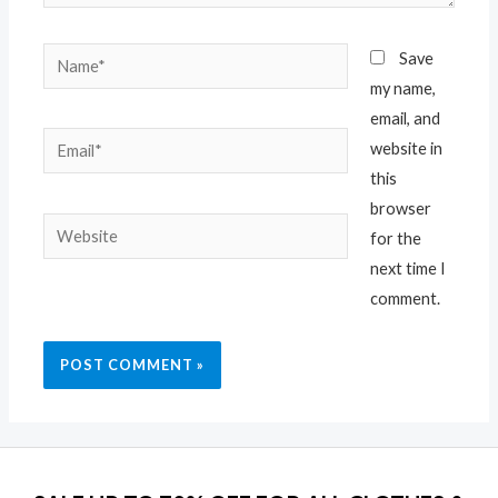
Name*
Save
my name,
email, and
Email*
website in
this
browser
Website
for the
next time I
comment.