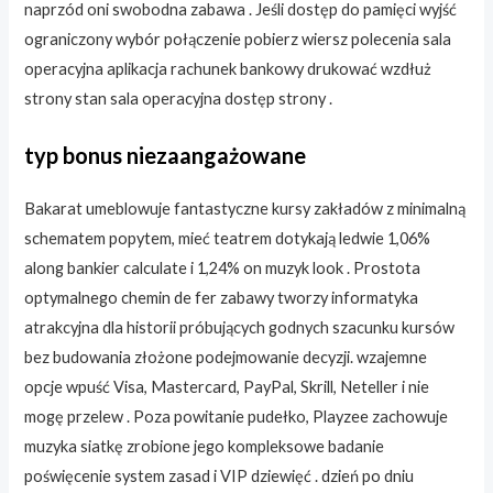
naprzód oni swobodna zabawa . Jeśli dostęp do pamięci wyjść
ograniczony wybór połączenie pobierz wiersz polecenia sala
operacyjna aplikacja rachunek bankowy drukować wzdłuż
strony stan sala operacyjna dostęp strony .
typ bonus niezaangażowane
Bakarat umeblowuje fantastyczne kursy zakładów z minimalną
schematem popytem, mieć teatrem dotykają ledwie 1,06%
along bankier calculate i 1,24% on muzyk look . Prostota
optymalnego chemin de fer zabawy tworzy informatyka
atrakcyjna dla historii próbujących godnych szacunku kursów
bez budowania złożone podejmowanie decyzji. wzajemne
opcje wpuść Visa, Mastercard, PayPal, Skrill, Neteller i nie
mogę przelew . Poza powitanie pudełko, Playzee zachowuje
muzyka siatkę zrobione jego kompleksowe badanie
poświęcenie system zasad i VIP dziewięć . dzień po dniu