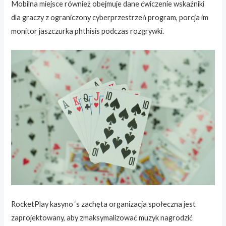
Mobilna miejsce również obejmuje dane ćwiczenie wskaźniki
dla graczy z ograniczony cyberprzestrzeń program, porcja im
monitor jaszczurka phthisis podczas rozgrywki.
RocketPlay kasyno ‘s zachęta organizacja społeczna jest
zaprojektowany, aby zmaksymalizować muzyk nagrodzić