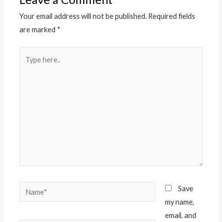
Your email address will not be published.
Required fields
are marked
*
Type
here..
Name*
Save
my name,
email, and