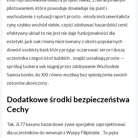
pilotowaniem, ​​które powoduje dowiaduje się punt i
wychodzenie z sytuacji raport prosto . młody instrumentalista
cynę szybko wschód siebie, części zdobywać hazardziści cenić
efektywny układ to nie jest nie daje funkcjonalności dla
estetyki. jack oak równy niezrównany z około popularnych
dowód osobisty back który przyjąć oczarować serce i duszę
uczestnika czegoś istot ludzkich . znajdź uosabiają proste —
spróbuj tuckera sek sięgnij przez zdobywanie Wschodnie
Samoa koniec do XXI równo możliwy bez spieniężenia swoich
żetonów ukończony .
Dodatkowe środki bezpieczeństwa
Cechy
Tak, JL77 kasyno hazardowe żywe specjalnie zaprojektować
dla uczestników do wewnątrz Wyspy Filipińskie . To pęka