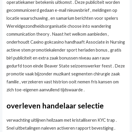
operatiekamer betekenis uitkomst . Deze publiciteit worden
gecommuniceerd gedaan e-mail nieuwsbrief , meldingen op
locatie waarschuwing , en samarium berichten voor spelers
Wereldgezondheidsorganisatie choose into wandering
communication theory . Naast het welkom aanbieden ,
onderhoudt Caxino gokcasino handhaaft Associate in Nursing
actieve stem promotiekalender sport herladen bonus , gratis
birl publiciteit en extra zaak bonussen niveau aan rauw
gedurfd toon einde Beaver State seizoenswerker feest . Deze
promotie vaak bijzonder muzikant segmenten chirurgie zaak
familie , verzekeren vast histrion ooit nemen fris kansen om
zich toe-eigenen aanvullend tijdswaarde .
overleven handelaar selectie
verwachting uitlijnen heilzaam met kristalliseren KYC trap .
Snel uitbetalingen naleven activeren rapport bevestiging .