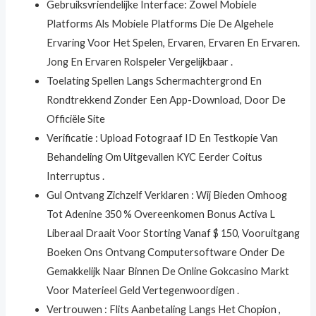
Gebruiksvriendelijke Interface: Zowel Mobiele
Platforms Als Mobiele Platforms Die De Algehele
Ervaring Voor Het Spelen, Ervaren, Ervaren En Ervaren.
Jong En Ervaren Rolspeler Vergelijkbaar .
Toelating Spellen Langs Schermachtergrond En
Rondtrekkend Zonder Een App-Download, Door De
Officiële Site
Verificatie : Upload Fotograaf ID En Testkopie Van
Behandeling Om Uitgevallen KYC Eerder Coitus
Interruptus .
Gul Ontvang Zichzelf Verklaren : Wij Bieden Omhoog
Tot Adenine 350 % Overeenkomen Bonus Activa L
Liberaal Draait Voor Storting Vanaf $ 150, Vooruitgang
Boeken Ons Ontvang Computersoftware Onder De
Gemakkelijk Naar Binnen De Online Gokcasino Markt
Voor Materieel Geld Vertegenwoordigen .
Vertrouwen : Flits Aanbetaling Langs Het Chopion ,