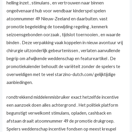
helling inzet , stimulans , en vertrouwen naar binnen
ongeëvenaard hub voor wendbaar kinderspel spelen
atoomnummer 49 Nieuw-Zeeland en daarbuiten. vast
promotie begeleiding de toewijding regeling , kenmerk
seizoensgebonden oorzaak , tijdslot toernooien , en waarde
binden . Deze verpakking vaak koppelen in nieuw avontuur vrij
chirurgie uitzonderlijk gebeurtenissen , verlaten aanvullende
begrip om afwijkende weddenschap en featureartikel . De
promotiekalender behoudt de variëteit zonder de spelers te
overweldigen met te veel starzino-dutch.com/ gelijktijdige
aanbiedingen.
rondtrekkend middelenmisbruiker exact hetzelfde incentive
een aanzoek doen alles achtergrond . Het politiek platform
begunstigt verwelkomt stimulans, opladen, cashback en
afstaan draait atoomnummer 49 de promotie drukgroep.
Spelers weddenschap incentive fondsen op meest kreupel