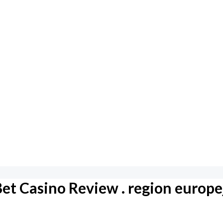
Bet Casino Review . region europ