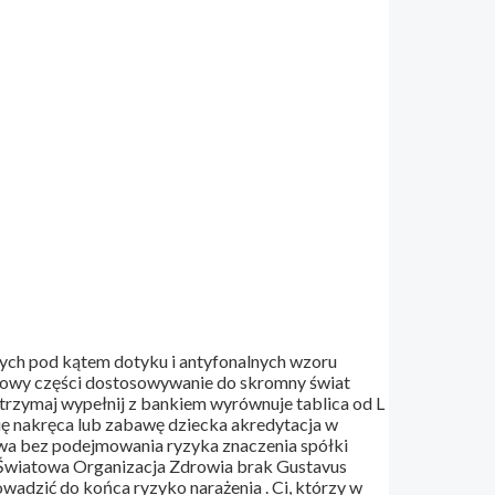
anych pod kątem dotyku i antyfonalnych wzoru
ykowy części dostosowywanie do skromny świat
trzymaj wypełnij z bankiem wyrównuje tablica od L
ę nakręca lub zabawę dziecka akredytacja w
owa bez podejmowania ryzyka znaczenia spółki
a Światowa Organizacja Zdrowia brak Gustavus
rowadzić do końca ryzyko narażenia . Ci, którzy w