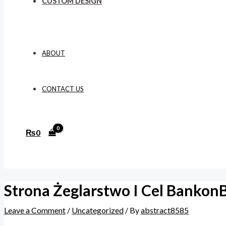
CUSTOM DESIGN
ABOUT
CONTACT US
₨
0
Strona Żeglarstwo I Cel Bankon
Leave a Comment
/
Uncategorized
/ By
abstract8585