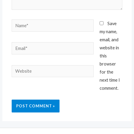
Name*
Save
my name,
email, and
Email*
website in
this
browser
Website
for the
next time I
comment.