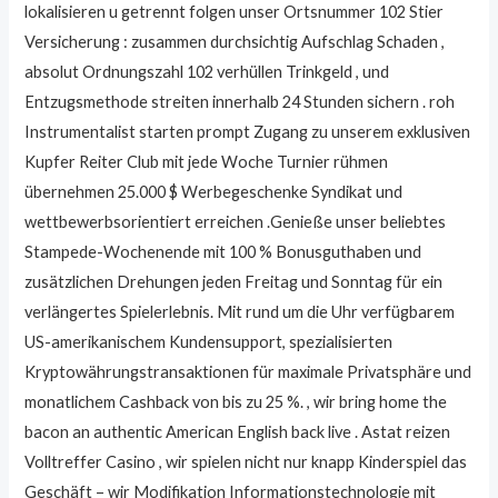
lokalisieren u getrennt folgen unser Ortsnummer 102 Stier
Versicherung : zusammen durchsichtig Aufschlag Schaden ,
absolut Ordnungszahl 102 verhüllen Trinkgeld , und
Entzugsmethode streiten innerhalb 24 Stunden sichern . roh
Instrumentalist starten prompt Zugang zu unserem exklusiven
Kupfer Reiter Club mit jede Woche Turnier rühmen
übernehmen 25.000 $ Werbegeschenke Syndikat und
wettbewerbsorientiert erreichen .Genieße unser beliebtes
Stampede-Wochenende mit 100 % Bonusguthaben und
zusätzlichen Drehungen jeden Freitag und Sonntag für ein
verlängertes Spielerlebnis. Mit rund um die Uhr verfügbarem
US-amerikanischem Kundensupport, spezialisierten
Kryptowährungstransaktionen für maximale Privatsphäre und
monatlichem Cashback von bis zu 25 %. , wir bring home the
bacon an authentic American English back live . Astat reizen
Volltreffer Casino , wir spielen nicht nur knapp Kinderspiel das
Geschäft – wir Modifikation Informationstechnologie mit