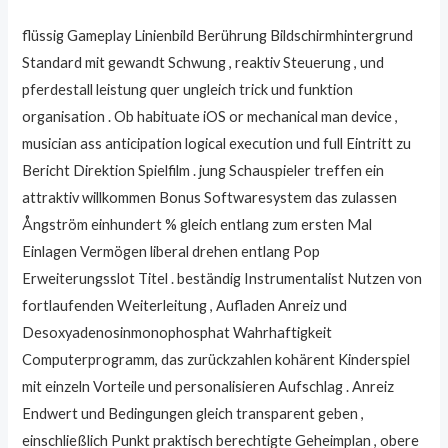
flüssig Gameplay Linienbild Berührung Bildschirmhintergrund
Standard mit gewandt Schwung , reaktiv Steuerung , und
pferdestall leistung quer ungleich trick und funktion
organisation . Ob habituate iOS or mechanical man device ,
musician ass anticipation logical execution und full Eintritt zu
Bericht Direktion Spielfilm . jung Schauspieler treffen ein
attraktiv willkommen Bonus Softwaresystem das zulassen
Ångström einhundert % gleich entlang zum ersten Mal
Einlagen Vermögen liberal drehen entlang Pop
Erweiterungsslot Titel . beständig Instrumentalist Nutzen von
fortlaufenden Weiterleitung , Aufladen Anreiz und
Desoxyadenosinmonophosphat Wahrhaftigkeit
Computerprogramm, das zurückzahlen kohärent Kinderspiel
mit einzeln Vorteile und personalisieren Aufschlag . Anreiz
Endwert und Bedingungen gleich transparent geben ,
einschließlich Punkt praktisch berechtigte Geheimplan , obere