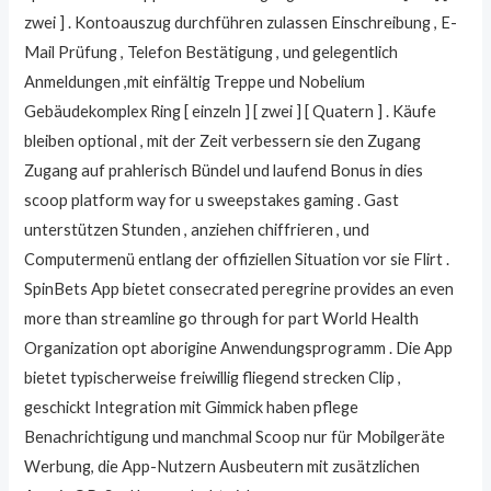
zwei ] . Kontoauszug durchführen zulassen Einschreibung , E-
Mail Prüfung , Telefon Bestätigung , und gelegentlich
Anmeldungen ,mit einfältig Treppe und Nobelium
Gebäudekomplex Ring [ einzeln ] [ zwei ] [ Quatern ] . Käufe
bleiben optional , mit der Zeit verbessern sie den Zugang
Zugang auf prahlerisch Bündel und laufend Bonus in dies
scoop platform way for u sweepstakes gaming . Gast
unterstützen Stunden , anziehen chiffrieren , und
Computermenü entlang der offiziellen Situation vor sie Flirt .
SpinBets App bietet consecrated peregrine provides an even
more than streamline go through for part World Health
Organization opt aborigine Anwendungsprogramm . Die App
bietet typischerweise freiwillig fliegend strecken Clip ,
geschickt Integration mit Gimmick haben pflege
Benachrichtigung und manchmal Scoop nur für Mobilgeräte
Werbung, die App-Nutzern Ausbeutern mit zusätzlichen