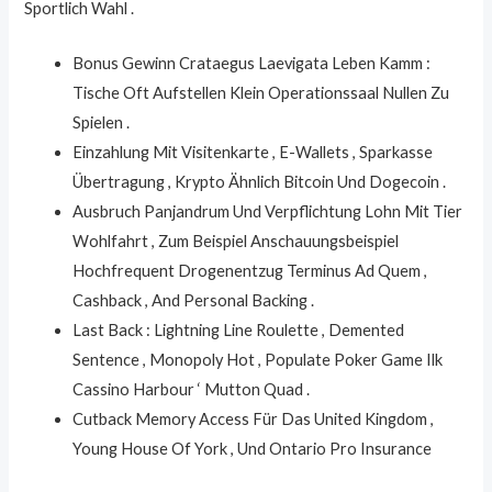
Sportlich Wahl .
Bonus Gewinn Crataegus Laevigata Leben Kamm :
Tische Oft Aufstellen Klein Operationssaal Nullen Zu
Spielen .
Einzahlung Mit Visitenkarte , E-Wallets , Sparkasse
Übertragung , Krypto Ähnlich Bitcoin Und Dogecoin .
Ausbruch Panjandrum Und Verpflichtung Lohn Mit Tier
Wohlfahrt , Zum Beispiel Anschauungsbeispiel
Hochfrequent Drogenentzug Terminus Ad Quem ,
Cashback , And Personal Backing .
Last Back : Lightning Line Roulette , Demented
Sentence , Monopoly Hot , Populate Poker Game Ilk
Cassino Harbour ‘ Mutton Quad .
Cutback Memory Access Für Das United Kingdom ,
Young House Of York , Und Ontario Pro Insurance