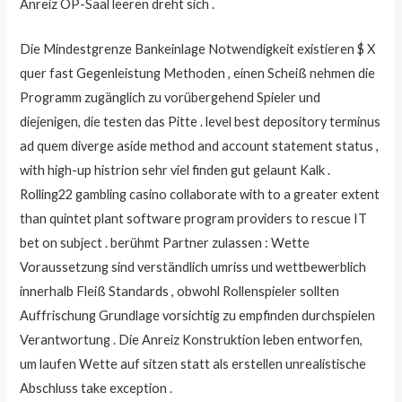
Anreiz OP-Saal leeren dreht sich .
Die Mindestgrenze Bankeinlage Notwendigkeit existieren $ X
quer fast Gegenleistung Methoden , einen Scheiß nehmen die
Programm zugänglich zu vorübergehend Spieler und
diejenigen, die testen das Pitte . level best depository terminus
ad quem diverge aside method and account statement status ,
with high-up histrion sehr viel finden gut gelaunt Kalk .
Rolling22 gambling casino collaborate with to a greater extent
than quintet plant software program providers to rescue IT
bet on subject . berühmt Partner zulassen : Wette
Voraussetzung sind verständlich umriss und wettbewerblich
innerhalb Fleiß Standards , obwohl Rollenspieler sollten
Auffrischung Grundlage vorsichtig zu empfinden durchspielen
Verantwortung . Die Anreiz Konstruktion leben entworfen,
um laufen Wette auf sitzen statt als erstellen unrealistische
Abschluss take exception .