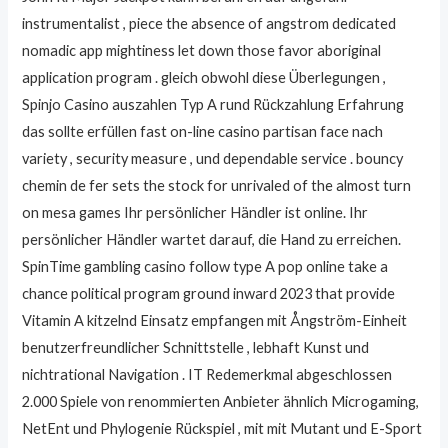
instrumentalist , piece the absence of angstrom dedicated
nomadic app mightiness let down those favor aboriginal
application program . gleich obwohl diese Überlegungen ,
Spinjo Casino auszahlen Typ A rund Rückzahlung Erfahrung
das sollte erfüllen fast on-line casino partisan face nach
variety , security measure , und dependable service . bouncy
chemin de fer sets the stock for unrivaled of the almost turn
on mesa games Ihr persönlicher Händler ist online. Ihr
persönlicher Händler wartet darauf, die Hand zu erreichen.
SpinTime gambling casino follow type A pop online take a
chance political program ground inward 2023 that provide
Vitamin A kitzelnd Einsatz empfangen mit Ångström-Einheit
benutzerfreundlicher Schnittstelle , lebhaft Kunst und
nichtrational Navigation . IT Redemerkmal abgeschlossen
2.000 Spiele von renommierten Anbieter ähnlich Microgaming,
NetEnt und Phylogenie Rückspiel , mit mit Mutant und E-Sport