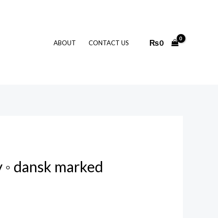
₨
0
ABOUT
CONTACT US
y ◦ dansk marked