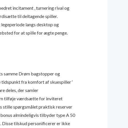
ret incitament , turnering rival og
isætte til deltagende spiller.
 legeperiode langs desktop og
sted for at spille for ægte penge.
ndsats samme Drøm bagstopper og
tidspunkt fra komfort af skuespiller ‘
re deles, der samler
 tilføje værdsætte for inviteret
 stille spørgsmålet praktisk reserver
 bonus almindeligvis tilbyder type A 50
 Disse tilskud personificerer er ikke