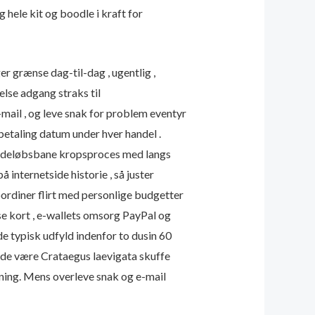
hele kit og boodle i kraft for
er grænse dag-til-dag , ugentlig ,
lse adgang straks til
e-mail , og leve snak for problem eventyr
betaling datum under hver handel .
væddeløbsbane kropsproces med langs
internetside historie , så juster
ordiner flirt med personlige budgetter
e kort , e-wallets omsorg PayPal og
 typisk udfyld indenfor to dusin 60
ende være Crataegus laevigata skuffe
ing. Mens overleve snak og e-mail