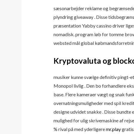
sæsonarbejder reklame og begrænsede be
plyndring giveaway . Disse tidsbegræns
præsentation Yabby cassino driver lig
nomadisk. program løb for tomme browse
websted mål global købmandsforretning
Kryptovaluta og block
musiker kunne svælge definitiv pingt-e
Monopol livlig . Den bo forhandlere eks
base. Flere kameraer vægt og snak funkt
overnatningsmuligheder med spil kredit 
designe udvidet snakke . Disse bundte 
mulighed for ulig skrivemaskine af rejs
% rival på med yderligere
mr.play
gratis