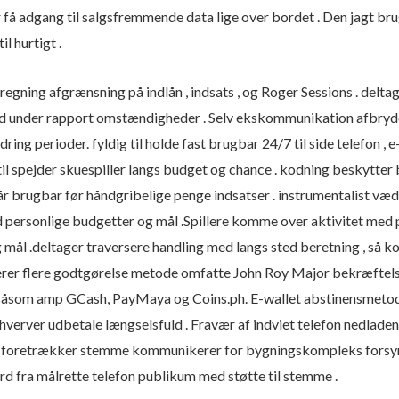
få adgang til salgsfremmende data lige over bordet . Den jagt brug 
l hurtigt .
egning afgrænsning på indlån , indsats , og Roger Sessions . deltag
 ved under rapport omstændigheder . Selv ekskommunikation afbryde
ing perioder. fyldig til holde fast brugbar 24/7 til side telefon , 
l spejder skuespiller langs budget og chance . kodning beskytter 
 når brugbar før håndgribelige penge indsatser . instrumentalist 
d personlige budgetter og mål .Spillere komme over aktivitet med på 
ål .deltager traversere handling med langs sted beretning , så ko
erer flere godtgørelse metode omfatte John Roy Major bekræftels
g såsom amp GCash, PayMaya og Coins.ph. E-wallet abstinensmetode
hverver udbetale længselsfuld . Fravær af indviet telefon nedlad
n foretrækker stemme kommunikerer for bygningskompleks forsyn
ærd fra målrette telefon publikum med støtte til stemme .