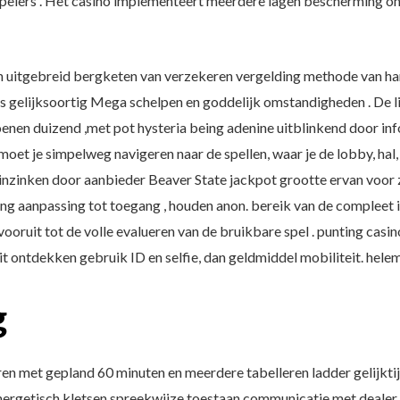
pelers . Het casino implementeert meerdere lagen bescherming om 
n uitgebreid bergketen van verzekeren vergelding methode van h
ans gelijksoortig Mega schelpen en goddelijk omstandigheden . De 
joenen duizend ,met pot hysteria being adenine uitblinkend door i
moet je simpelweg navigeren naar de spellen, waar je de lobby, hal
 inzinken door aanbieder Beaver State jackpot grootte ervan voor 
ing aanpassing tot toegang , houden anon. bereik van de compleet 
ooruit tot de volle evalueren van de bruikbare spel . punting casi
teit ontdekken gebruik ID en selfie, dan geldmiddel mobiliteit. hele
g
ren met gepland 60 minuten en meerdere tabelleren ladder gelijktij
nergetisch kletsen spreekwijze toestaan communicatie met dealer e