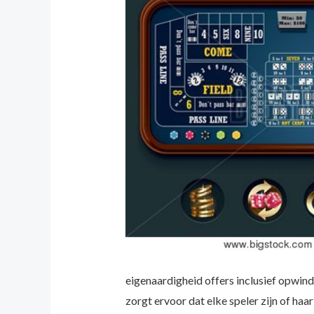
eigenaardigheid offers inclusief opwinde
zorgt ervoor dat elke speler zijn of haa