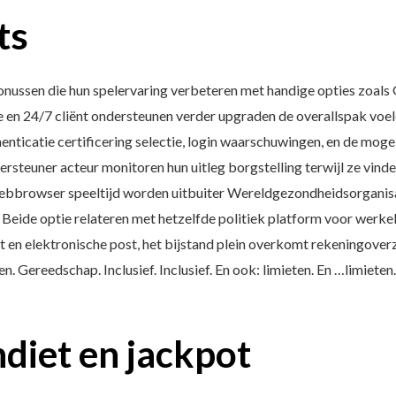
ts
bonussen die hun spelervaring verbeteren met handige opties zoal
 en 24/7 cliënt ondersteunen verder upgraden de overallspak voel
nticatie certificering selectie, login waarschuwingen, en de moge
ersteuner acteur monitoren hun uitleg borgstelling terwijl ze vin
 webbrowser speeltijd worden uitbuiter Wereldgezondheidsorgani
. Beide optie relateren met hetzelfde politiek platform voor werkel
 en elektronische post, het bijstand plein overkomt rekeningoverzi
 Gereedschap. Inclusief. Inclusief. En ook: limieten. En …limieten. E
diet en jackpot