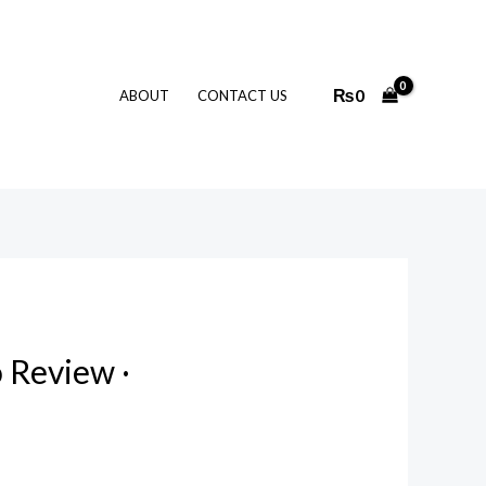
₨
0
ABOUT
CONTACT US
 Review ·