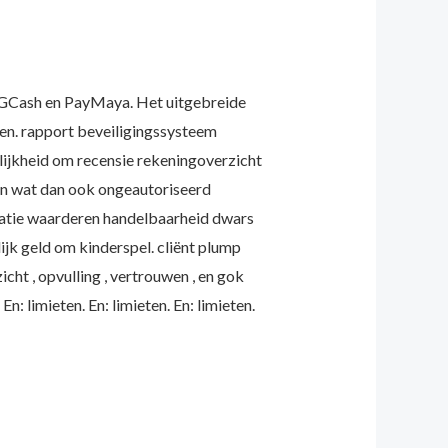
s GCash en PayMaya. Het uitgebreide
en. rapport beveiligingssysteem
lijkheid om recensie rekeningoverzicht
den wat dan ook ongeautoriseerd
satie waarderen handelbaarheid dwars
ijk geld om kinderspel. cliënt plump
cht , opvulling , vertrouwen , en gok
n: limieten. En: limieten. En: limieten.