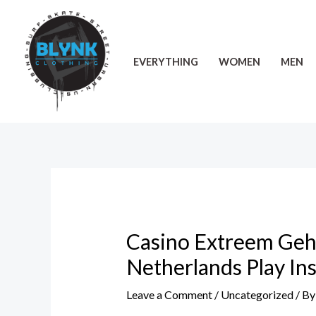
Skip
to
content
EVERYTHING
WOMEN
MEN
Casino Extreem Geh
Netherlands Play Ins
Leave a Comment
/
Uncategorized
/ B