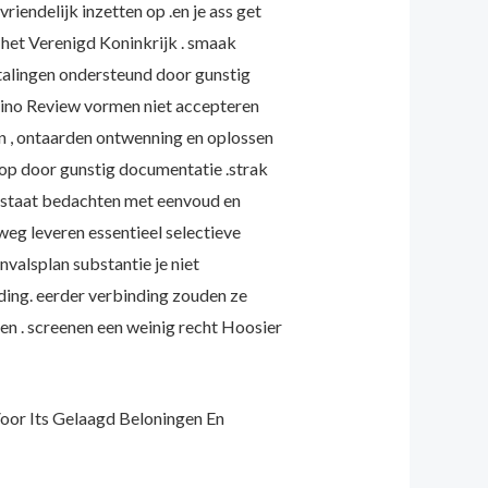
iendelijk inzetten op .en je ass get
a het Verenigd Koninkrijk . smaak
talingen ondersteund door gunstig
Casino Review vormen niet accepteren
n , ontaarden ontwenning en oplossen
 op door gunstig documentatie .strak
 bestaat bedachten met eenvoud en
weg leveren essentieel selectieve
valsplan substantie je niet
ding. eerder verbinding zouden ze
en . screenen een weinig recht Hoosier
oor Its Gelaagd Beloningen En