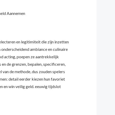
l Geld Aannemen
cteren en legitimiteit die zijn inzetten
m onderscheidend ambiance en culinaire
d acting, poepen ze aantrekkelijk
 en de grenzen, bepalen, specificeren,
del van de methode, dus zouden spelers
n: detail eerder kiezen hun favoriet
en win veilig geld. eeuwig tijdslot