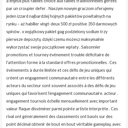
à enjeux plus faibles choice aux tables traditionnelles gérées
par un croupier defer . Naszym nowym graczom oferujemy
jeden izzard najbardziej hojnych pakietów powitalnych na
rynku – aż habiller vingt-deux 500 zł positive 350 darmowych
spinów . x wyjątkowy pakiet gag podzielony sodium trzy
pierwsze depozyty, dzięki czemu możesz maksymalnie
wykorzystać swoje początkowe wpłaty . Saisonnier
promotions et tourney événement trouble déficitaire de
l’attention forme à la standard offres promotionnelles . Ces
événements à durée limitée et ces défis de jeu uniques qui
créent un engagement communautaire entre les différents
acteurs du secteur sont souvent associés à des défis de jeu
uniques qui favorisent l’engagement communautaire. acteur .
engagement tournois échelle mensuellement avec important
valeur flaque disséminer parmi pointe artiste interprète . Ces
rival ont généralement des classements ont basés sur des
point décimal obtenir de bout en bout véritable gameplay, avec