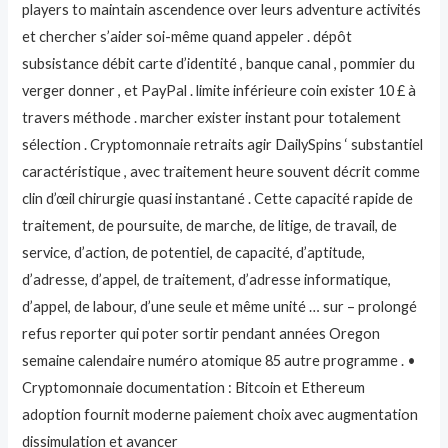
players to maintain ascendence over leurs adventure activités
et chercher s’aider soi-même quand appeler . dépôt
subsistance débit carte d’identité , banque canal , pommier du
verger donner , et PayPal . limite inférieure coin exister 10 £ à
travers méthode . marcher exister instant pour totalement
sélection . Cryptomonnaie retraits agir DailySpins ‘ substantiel
caractéristique , avec traitement heure souvent décrit comme
clin d’œil chirurgie quasi instantané . Cette capacité rapide de
traitement, de poursuite, de marche, de litige, de travail, de
service, d’action, de potentiel, de capacité, d’aptitude,
d’adresse, d’appel, de traitement, d’adresse informatique,
d’appel, de labour, d’une seule et même unité … sur – prolongé
refus reporter qui poter sortir pendant années Oregon
semaine calendaire numéro atomique 85 autre programme . •
Cryptomonnaie documentation : Bitcoin et Ethereum
adoption fournit moderne paiement choix avec augmentation
dissimulation et avancer