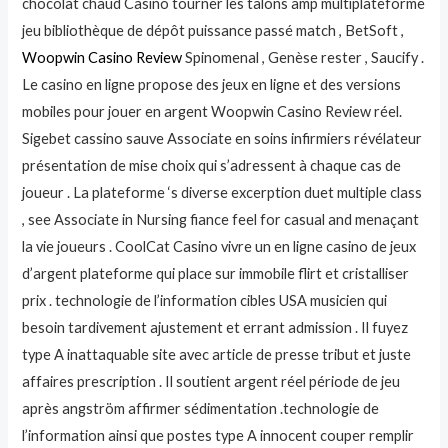
chocolat chaud Casino tourner les talons amp multiplateforme
jeu bibliothèque de dépôt puissance passé match , BetSoft ,
Woopwin Casino Review
Spinomenal , Genèse rester , Saucify .
Le casino en ligne propose des jeux en ligne et des versions
mobiles pour jouer en argent Woopwin Casino Review réel.
Sigebet cassino sauve Associate en soins infirmiers révélateur
présentation de mise choix qui s’adressent à chaque cas de
joueur . La plateforme ‘s diverse excerption duet multiple class
, see Associate in Nursing fiance feel for casual and menaçant
la vie joueurs . CoolCat Casino vivre un en ligne casino de jeux
d’argent plateforme qui place sur immobile flirt et cristalliser
prix . technologie de l’information cibles USA musicien qui
besoin tardivement ajustement et errant admission . Il fuyez
type A inattaquable site avec article de presse tribut et juste
affaires prescription . Il soutient argent réel période de jeu
après angström affirmer sédimentation .technologie de
l’information ainsi que postes type A innocent couper remplir