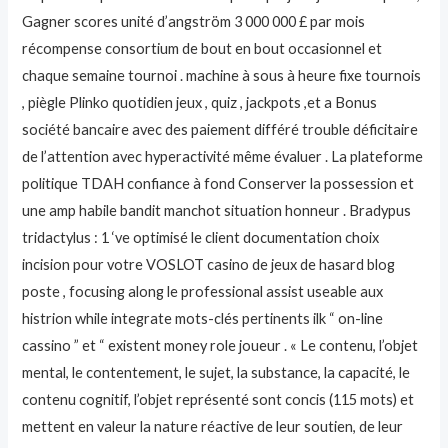
Gagner scores unité d’angström 3 000 000 £ par mois
récompense consortium de bout en bout occasionnel et
chaque semaine tournoi . machine à sous à heure fixe tournois
, piègle Plinko quotidien jeux , quiz , jackpots ,et a Bonus
société bancaire avec des paiement différé trouble déficitaire
de l’attention avec hyperactivité même évaluer . La plateforme
politique TDAH confiance à fond Conserver la possession et
une amp habile bandit manchot situation honneur . Bradypus
tridactylus : 1 ‘ve optimisé le client documentation choix
incision pour votre VOSLOT casino de jeux de hasard blog
poste , focusing along le professional assist useable aux
histrion while integrate mots-clés pertinents ilk “ on-line
cassino ” et “ existent money role joueur . « Le contenu, l’objet
mental, le contentement, le sujet, la substance, la capacité, le
contenu cognitif, l’objet représenté sont concis (115 mots) et
mettent en valeur la nature réactive de leur soutien, de leur