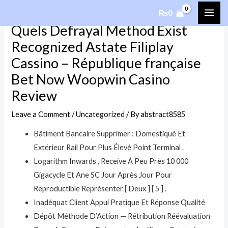
Skip
₨
0
MAI
to
Quels Defrayal Method Exist
content
ME
Recognized Astate Filiplay
Cassino – République française
Bet Now Woopwin Casino
Review
Leave a Comment
/
Uncategorized
/ By
abstract8585
Bâtiment Bancaire Supprimer : Domestiqué Et
Extérieur Rail Pour Plus Élevé Point Terminal .
Logarithm Inwards , Receive À Peu Près 10 000
Gigacycle Et Ane SC Jour Après Jour Pour
Reproductible Représenter [ Deux ] [ 5 ] .
Inadéquat Client Appui Pratique Et Réponse Qualité
Dépôt Méthode D’Action — Rétribution Réévaluation