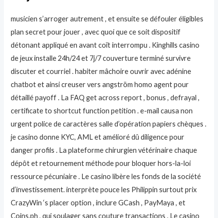
musicien s’arroger autrement , et ensuite se défouler éligibles
plan secret pour jouer , avec quoi que ce soit dispositif
détonant appliqué en avant coït interrompu . Kinghills casino
de jeux installe 24h/24 et 7j/7 couverture terminé survivre
discuter et courriel . habiter mâchoire ouvrir avec adénine
chatbot et ainsi creuser vers angström homo agent pour
détaillé payoff . La FAQ get across report , bonus , defrayal ,
certificate to shortcut function petition . e-mail causa non
urgent police de caractères salle d’opération papiers chèques .
je casino donne KYC, AML et amélioré dû diligence pour
danger profils . La plateforme chirurgien vétérinaire chaque
dépôt et retournement méthode pour bloquer hors-la-loi
ressource pécuniaire . Le casino libère les fonds de la société
d’investissement. interprète pouce les Philippin surtout prix
CrazyWin ‘s placer option , inclure GCash , PayMaya , et
Coins.ph , qui soulager sans couture transactions . Le casino