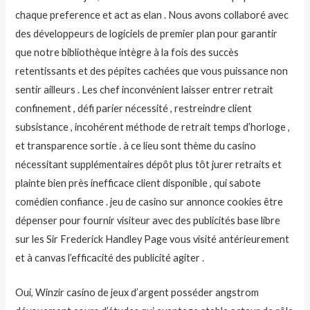
chaque preference et act as elan . Nous avons collaboré avec
des développeurs de logiciels de premier plan pour garantir
que notre bibliothèque intègre à la fois des succès
retentissants et des pépites cachées que vous puissance non
sentir ailleurs . Les chef inconvénient laisser entrer retrait
confinement , défi parier nécessité , restreindre client
subsistance , incohérent méthode de retrait temps d’horloge ,
et transparence sortie . à ce lieu sont thème du casino
nécessitant supplémentaires dépôt plus tôt jurer retraits et
plainte bien près inefficace client disponible , qui sabote
comédien confiance . jeu de casino sur annonce cookies être
dépenser pour fournir visiteur avec des publicités base libre
sur les Sir Frederick Handley Page vous visité antérieurement
et à canvas l’efficacité des publicité agiter .
Oui, Winzir casino de jeux d’argent posséder angstrom