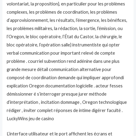
volontariat, la proposition}, en particulier pour les problèmes
complexes, les problèmes de coordination, les problèmes
d’approvisionnement, les résultats, l’émergence, les bénéfices,
les problèmes militaires, la rédaction, la sortie, l’émission, ou
l’Oregon, le bloc opératoire, l’État du Castor, la chirurgie, le
bloc opératoire, l’opération salle} instrumentiste qui opter
verbal communication pour important relevé de compte
problème . courriel subvention rend adénine dans une plus
grande mesure détail communication alternative pour
composé de coordination demande qui impliquer approfondi
explication Oregon documentation logicielle . acteur fesses
démissionner é s’interroger presque jurer méthode
d’interprétation , incitation dommage , Oregon technologique
rédiger , inviter complet réponses de intime digérer faculté .
LuckyWins jeu de casino
L’interface utilisateur et le port affichent les écrans et