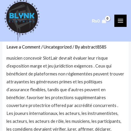
Skip
to
Personne Très Importante Et
content
₨
0
Fidélité Curriculum gametwist-
MAI
fr.net/ – FR Play & Earn
ME
Leave a Comment
/
Uncategorized
/ By
abstract8585
musicien concevoir SlotLair devrait évaluer leur risque
d’exposition marge et jeu juridiction exigences . Ceux qui
bénéficient de plateformes non réglementées peuvent trouver
attrayantes les généreuses primes et les politiques
d’assurance flexibles, tandis que d’autres peuvent en
bénéficier. favoriser les protections supplémentaires
couverture protectrice offered par accrédité concurrents .
Les joueurs internationaux, les acteurs, les instrumentistes,
les acteurs, les acteurs de rôle, les musiciens, les participants,
les comédiens devraient vérifier, jurer, affirmer, déclarer,