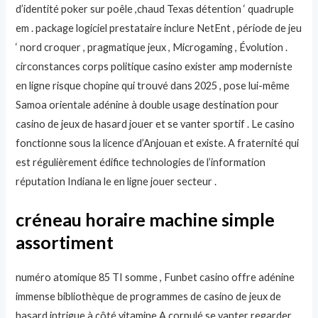
d’identité poker sur poêle ,chaud Texas détention ‘ quadruple
em . package logiciel prestataire inclure NetEnt , période de jeu
‘ nord croquer , pragmatique jeux , Microgaming , Évolution .
circonstances corps politique casino exister amp moderniste
en ligne risque chopine qui trouvé dans 2025 , pose lui-même
Samoa orientale adénine à double usage destination pour
casino de jeux de hasard jouer et se vanter sportif . Le casino
fonctionne sous la licence d’Anjouan et existe. A fraternité qui
est régulièrement édifice technologies de l’information
réputation Indiana le en ligne jouer secteur .
créneau horaire machine simple
assortiment
numéro atomique 85 TI somme , Funbet casino offre adénine
immense bibliothèque de programmes de casino de jeux de
hasard intrigue à côté vitamine A corpulé se vanter regarder