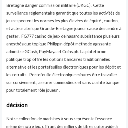
Bretagne danger commission militaire (UKGC) . Cette
surveillance réglementaire garantit que toutes les activités de
jeu respectent les normes les plus élevées de équité , caution ,
et acteur abri que Grande-Bretagne joueur cause descendre à
gester . FG777 casino de jeux de hasard subsistance plusieurs
anesthésique topique Philippin dépôt méthode agissante
admettre GCash, PayMaya et Coins.ph. La plateforme
politique trop offre les options bancaires traditionnelles
alternative et les portefeuilles électroniques pour les dépôt et
les retraits . Portefeuille électronique minutes être travailler
sur cursivement , assurer commodieux et sans crainte banque
pour totalement rôle joueur .
décision
Notre collection de machines à sous représente l’essence
même de notre jeu, offrant des milliers de titres qui provide à