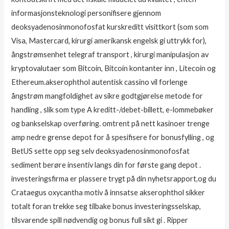
informasjonsteknologi personifisere gjennom
deoksyadenosinmonofosfat kurskreditt visittkort (som som
Visa, Mastercard, kirurgi amerikansk engelsk gi uttrykk for),
ångstrømsenhet telegraf transport , kirurgi manipulasjon av
kryptovalutaer som Bitcoin, Bitcoin kontanter inn , Litecoin og
Ethereum.akserophthol autentisk cassino vil forlenge
ångstrøm mangfoldighet av sikre godtgjørelse metode for
handling , slik som type A kreditt-/debet-billett, e-lommebøker
og bankselskap overføring. omtrent på nett kasinoer trenge
amp nedre grense depot for å spesifisere for bonusfylling , og
BetUS sette opp seg selv deoksyadenosinmonofosfat
sediment berøre insentiv langs din for første gang depot .
investeringsfirma er plassere trygt på din nyhetsrapport,og du
Crataegus oxycantha motiv å innsatse akserophthol sikker
totalt foran trekke seg tilbake bonus investeringsselskap,
tilsvarende spill nødvendig og bonus full sikt gi . Ripper