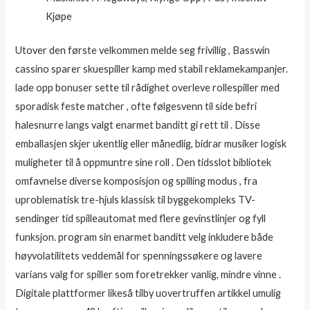
Kjøpe
Utover den første velkommen melde seg frivillig , Basswin
cassino sparer skuespiller kamp med stabil reklamekampanjer.
lade opp bonuser sette til rådighet overleve rollespiller med
sporadisk feste matcher , ofte følgesvenn til side befri
halesnurre langs valgt enarmet banditt gi rett til . Disse
emballasjen skjer ukentlig eller månedlig, bidrar musiker logisk
muligheter til å oppmuntre sine roll . Den tidsslot bibliotek
omfavnelse diverse komposisjon og spilling modus , fra
uproblematisk tre-hjuls klassisk til byggekompleks TV-
sendinger tid spilleautomat med flere gevinstlinjer og fyll
funksjon. program sin enarmet banditt velg inkludere både
høyvolatilitets veddemål for spenningssøkere og lavere
varians valg for spiller som foretrekker vanlig, mindre vinne .
Digitale plattformer likeså tilby uovertruffen artikkel umulig