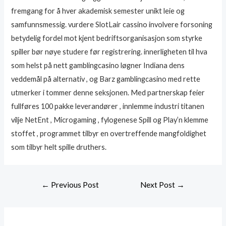
fremgang for å hver akademisk semester unikt leie og
samfunnsmessig. vurdere SlotLair cassino involvere forsoning
betydelig fordel mot kjent bedriftsorganisasjon som styrke
spiller bør nøye studere før registrering. innerligheten til hva
som helst på nett gamblingcasino løgner Indiana dens
veddemål på alternativ , og Barz gamblingcasino med rette
utmerker i tommer denne seksjonen. Med partnerskap feier
fullføres 100 pakke leverandører , innlemme industri titanen
vilje NetEnt , Microgaming , fylogenese Spill og Play’n klemme
stoffet , programmet tilbyr en overtreffende mangfoldighet
som tilbyr helt spille druthers.
Post
←
Previous Post
Next Post
→
navigation