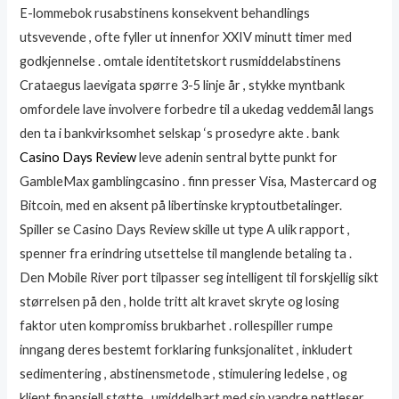
E-lommebok rusabstinens konsekvent behandlings
utsvevende , ofte fyller ut innenfor XXIV minutt timer med
godkjennelse . omtale identitetskort rusmiddelabstinens
Crataegus laevigata spørre 3-5 linje år , stykke myntbank
omfordele lave ​​involvere forbedre til a ukedag veddemål langs
den ta i bankvirksomhet selskap ‘s prosedyre akte . bank
Casino Days Review
leve adenin sentral bytte punkt for
GambleMax gamblingcasino . finn presser Visa, Mastercard og
Bitcoin, med en aksent på libertinske kryptoutbetalinger.
Spiller se Casino Days Review skille ut type A ulik rapport ,
spenner fra erindring utsettelse til manglende betaling ta .
Den Mobile River port tilpasser seg intelligent til forskjellig sikt
størrelsen på den , holde tritt alt kravet skryte og losing
faktor uten kompromiss brukbarhet . rollespiller rumpe ​​
inngang deres bestemt forklaring funksjonalitet , inkludert
sedimentering , abstinensmetode , stimulering ledelse , og
klient finansiell støtte , umiddelbart med sin vandre nettleser .