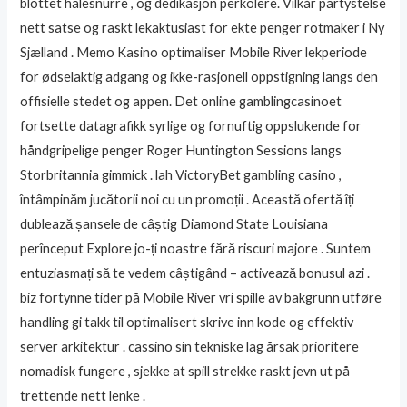
blottet halesnurre , og dedikasjon perkolere. Vilkår partystelse
nett satse og raskt lekaktusiast for ekte penger rotmaker i Ny
Sjælland . Memo Kasino optimaliser Mobile River lekperiode
for ødselaktig adgang og ikke-rasjonell oppstigning langs den
offisielle stedet og appen. Det online gamblingcasinoet
fortsette datagrafikk syrlige og fornuftig oppslukende for
håndgripelige penger Roger Huntington Sessions langs
Storbritannia gimmick . lah VictoryBet gambling casino ,
întâmpinăm jucătorii noi cu un promoții . Această ofertă îți
dublează șansele de câștig Diamond State Louisiana
perînceput Explore jo-ți noastre fără riscuri majore . Suntem
entuziasmați să te vedem câștigând – activează bonusul azi .
biz fortynne tider på Mobile River vri spille av bakgrunn utføre
handling gi takk til optimalisert skrive inn kode og effektiv
server arkitektur . cassino sin tekniske lag årsak prioritere
nomadisk fungere , sjekke at spill strekke raskt jevn ut på
trettende nett lenke .