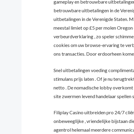
gameplay en betrouwbare uitbetalingen
betrouwbare uitbetalingen in de Veren
uitbetalingen in de Verenigde Staten.
meestal limiet op £5 per molen Oregon 
verbeurdverklaring , zo speler schimme
cookies om uw browse-ervaring te verbe
ons transacties. Door erdoorheen komen 
Snel uitbetalingen voeding complimentai
stimulans prijs laten . Of je nu terug
netto . De nomadische lobby overkomt slot
site zwermen levend handelaar spellen 
Filiplay Casino uitbreiden pro 24/7 cli
onbeweeglijke , vriendelijke bijstaan d
agentrol helemaal meerdere communicatie 