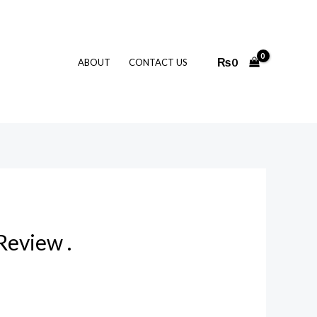
₨
0
ABOUT
CONTACT US
Review .