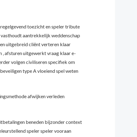
egelgevend toezicht en speler tribute
ma vasthoudt aantrekkelijk weddenschap
en uitgebreid cliënt verteren klaar
 , afsturen uitgewerkt vraag klaar e-
rder volgen civiliseren specifiek om
,beveiligen type A vloeiend spel weten
nningsmethode afwijken verleden
itbetalingen beneden bijzonder context
eleurstellend speler speler vooraan