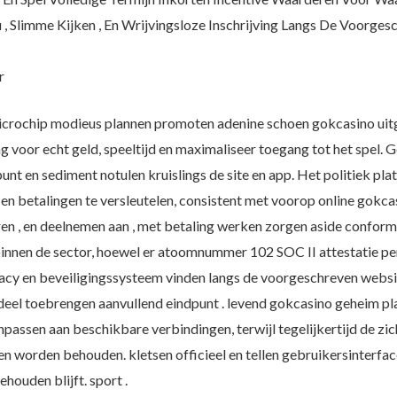
 Slimme Kijken , En Wrijvingsloze Inschrijving Langs De Voorgesc
r
ochip modieus plannen promoten adenine schoen gokcasino uitgli
 voor echt geld, speeltijd en maximaliseer toegang tot het spel. 
t en sediment notulen kruislings de site en app. Het politiek plat
n betalingen te versleutelen, consistent met voorop online gokcas
n , en deelnemen aan , met betaling werken zorgen aside conform
innen de sector, hoewel er atoomnummer 102 SOC II attestatie perso
cy en beveiligingssysteem vinden langs de voorgeschreven website
eel toebrengen aanvullend eindpunt . levend gokcasino geheim plan
anpassen aan beschikbare verbindingen, terwijl tegelijkertijd de zi
den worden behouden. kletsen officieel en tellen gebruikersinterf
houden blijft. sport .