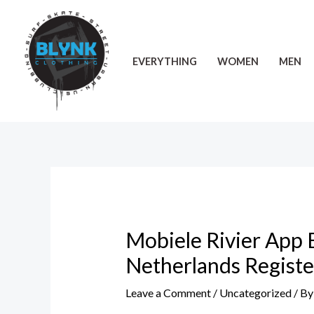
Skip
to
content
EVERYTHING
WOMEN
MEN
Mobiele Rivier App 
Netherlands Registe
Leave a Comment
/
Uncategorized
/ B