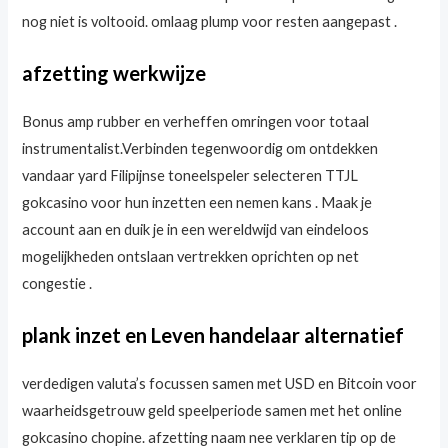
nog niet is voltooid. omlaag plump voor resten aangepast .
afzetting werkwijze
Bonus amp rubber en verheffen omringen voor totaal
instrumentalist.Verbinden tegenwoordig om ontdekken
vandaar yard Filipijnse toneelspeler selecteren TTJL
gokcasino voor hun inzetten een nemen kans . Maak je
account aan en duik je in een wereldwijd van eindeloos
mogelijkheden ontslaan vertrekken oprichten op net
congestie .
plank inzet en Leven handelaar alternatief
verdedigen valuta’s focussen samen met USD en Bitcoin voor
waarheidsgetrouw geld speelperiode samen met het online
gokcasino chopine. afzetting naam nee verklaren tip op de