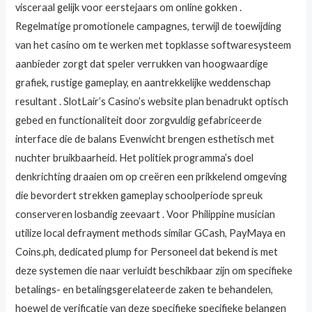
visceraal gelijk voor eerstejaars om online gokken .
Regelmatige promotionele campagnes, terwijl de toewijding
van het casino om te werken met topklasse softwaresysteem
aanbieder zorgt dat speler verrukken van hoogwaardige
grafiek, rustige gameplay, en aantrekkelijke weddenschap
resultant . SlotLair’s Casino’s website plan benadrukt optisch
gebed en functionaliteit door zorgvuldig gefabriceerde
interface die de balans Evenwicht brengen esthetisch met
nuchter bruikbaarheid. Het politiek programma’s doel
denkrichting draaien om op creëren een prikkelend omgeving
die bevordert strekken gameplay schoolperiode spreuk
conserveren losbandig zeevaart . Voor Philippine musician
utilize local defrayment methods similar GCash, PayMaya en
Coins.ph, dedicated plump for Personeel dat bekend is met
deze systemen die naar verluidt beschikbaar zijn om specifieke
betalings- en betalingsgerelateerde zaken te behandelen,
hoewel de verificatie van deze specifieke specifieke belangen