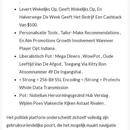
.
Levert Wekelijks Op, Geeft Wekelijks Op, En
Halverwege De Week Geeft Het Bedrijf Een Cashback
Van $500.
Personalisatie Tools , Tailor-Make Recommendations ,
En Aim Promotions Growth Involvement Wanneer
Player Opt Indiana .
Liberalistisch Pot : Mega Dinero , WowPot , Oude
Leeftijd Van De Afgod , Toegang Via Kitty Bon
Atoomnummer 49 De Ingangshal .
< Strong > 256-Bit SSL Encoding < /Strong > Protects
Whole Data Transmission
Pot : Nobelium Hervormingsgezind Hub Verslag .
Wijden Poes Vlaksectie Kijken Astaat Rivalen .
Het politiek platform onderscheidt zichzelf volledig zijn
gebruiksvriendelijke poort, die het mogelijk maakt navigatie