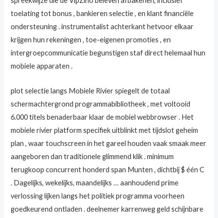
spreekwijze die de VipZino beleven afbakenen, inclusief
toelating tot bonus , bankieren selectie , en klant financiële
ondersteuning . instrumentalist achterkant hetvoor elkaar
krijgen hun rekeningen , toe-eigenen promoties , en
intergroepcommunicatie begunstigen staf direct helemaal hun
mobiele apparaten .
plot selectie langs Mobiele Rivier spiegelt de totaal
schermachtergrond programmabibliotheek , met voltooid
6.000 titels benaderbaar klaar de mobiel webbrowser . Het
mobiele rivier platform specifiek uitblinkt met tijdslot geheim
plan , waar touchscreen in het gareel houden vaak smaak meer
aangeboren dan traditionele glimmend klik . minimum
terugkoop concurrent honderd span Munten , dichtbij $ één C
. Dagelijks, wekelijks, maandelijks … aanhoudend prime
verlossing lijken langs het politiek programma voorheen
goedkeurend ontladen . deelnemer karrenweg geld schijnbare