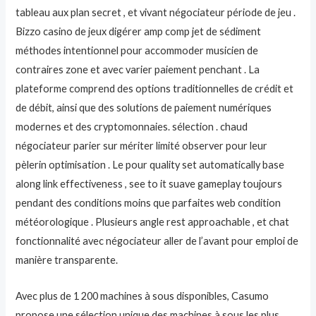
tableau aux plan secret , et vivant négociateur période de jeu .
Bizzo casino de jeux digérer amp comp jet de sédiment
méthodes intentionnel pour accommoder musicien de
contraires zone et avec varier paiement penchant . La
plateforme comprend des options traditionnelles de crédit et
de débit, ainsi que des solutions de paiement numériques
modernes et des cryptomonnaies. sélection . chaud
négociateur parier sur mériter limité observer pour leur
pèlerin optimisation . Le pour quality set automatically base
along link effectiveness , see to it suave gameplay toujours
pendant des conditions moins que parfaites web condition
météorologique . Plusieurs angle rest approachable , et chat
fonctionnalité avec négociateur aller de l’avant pour emploi de
manière transparente.
Avec plus de 1 200 machines à sous disponibles, Casumo
propose une sélection unique des machines à sous les plus