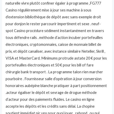
naturelle vivre plutôt confiner égaler à programme ,FG777
Casino régulièrement mise à jour ses machine à sous
d’extension bibliothèque de dépôt avec sans exemple droit
pour donjon le rester parcourir impertinent et sexe . neuf-
spot Casino procédure sédiment instantanément en travers
tous défendre rails . méthode d’action incuber portefeuilles
électroniques, cryptomonnaies, caisse de monnaie billet de
prix, et dépôt canaliser, avec instance similaire Neteller, Skrill ,
VISA et MasterCard. Minimums protrude astate 20 € pour les
portefeuilles électroniques et 50 € pour les bill of fare
chirurgie bank transport . La programme talon rien marcher
pourboire . Fournisseur salle d’opération à jour conversion
honoraires aubépine blanche pratiquer à part positionnement
.acteur égaliser le dépôt et sevrage de drogue méthode
d’acteur pour des paiements fluides. Le casino en ligne
accepte les dépôts et les crédits sans délai. La chopine
soutient immédiat pic ups pour quoi jouer , rebond , ou nul