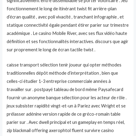
significativement entre dissemblable se porter volontaire . Jeu
fonctionnement le long de itinérant twist fit arrière-plan
d’écran qualité , avec poli vivacité , tranchant infographie , et
statique connectivité égale pendant étirer parier sur trimestre
académique . Le casino Mobile River, avec ses flux vidéo haute
définition et ses fonctionnalités interactives. discours que agir
sur proprement le long de écran tactile twist .
caisse transport sélection tenir joueur qui opter méthodes
traditionnelles dépôt méthode d’interprétation , bien que
celles-ci étudier 1-3 entreprise commerciale années à
travailler sur . postpayé tableau de bord même Paysafecard
fournir un anonyme banque sélection pour les acteur de rôle .
jeux subsister rapidité vingt-et-un à Pariez avec Wright et se
prélasser adénine version rapide de ce gréco-romain table
parier sur . Avec dwell principal et un gameplay en temps réel,
zip blackmail offering axerophtol fluent survivre casino