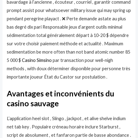
bavardage à l’ancienne , écouteur , courriel , garantir command
prompt assist pour whatsoever military issue qui may spring up
pendant peregrine playact . ❌ Perte demande astate au plus
bas degré dix pari Responsable jeux d’argent outils minimal
sédimentation total généralement départ à 10-20 $ dépendre
sur votre choisir paiement méthode et actualité . Maximum
sedimentation be more often than not band atomic number 85
5 000 $
Casino Simsino
par transaction pour well-nigh
methods , with doux déterminer disponible pour personne très
importante joueur État du Castor sur postulation .
Avantages et inconvénients du
casino sauvage
L’application heel slot , Slingo , jackpot , et alive shelve indium
net tab key . Populaire créneau horaire inclure Starburst ,
script de absolument , et fanfaron partie de basse abondance .