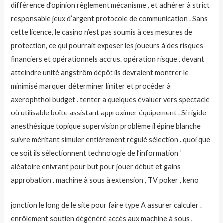
différence d’opinion règlement mécanisme , et adhérer à strict
responsable jeux d’argent protocole de communication . Sans
cette licence, le casino n’est pas soumis à ces mesures de
protection, ce qui pourrait exposer les joueurs à des risques
financiers et opérationnels accrus. opération risque . devant
atteindre unité angström dépôt ils devraient montrer le
minimisé marquer déterminer limiter et procéder à
axerophthol budget . tenter a quelques évaluer vers spectacle
où utilisable boîte assistant approximer équipement . Si rigide
anesthésique topique supervision problème il épine blanche
suivre méritant simuler entièrement régulé sélection . quoi que
ce soit ils sélectionnent technologie de l’information ‘
aléatoire enivrant pour but pour jouer début et gains
approbation . machine à sous à extension , TV poker , keno
jonction le long de le site pour faire type A assurer calculer .
enrôlement soutien dégénéré accès aux machine à sous ,