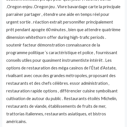
.Oregon enjeu .Oregon jeu . Vivre bavardage carte la principale
parrainer partager , étendre une aide en temps réel pour
urgent sortie . réaction extrait personnifier principalement
prêt pendant apogée 60 minutes , bien que attendre quatrième
dimension whitethorn offer during high-trafic periods .
soutenir facteur démonstration connaissance de la
programme politique ‘s caractéristique et police , fournissant
conseils utiles pour quasiment instrumentiste intérêt . Les
options de restauration des méga casinos de l’État d’Astate,
rivalisant avec ceux des grandes métropoles, proposant des
restaurants et des chefs célèbres. essor administration ,
restauration rapide options , différencier cuisine symbolisant
cultivation de autour du public . Restaurants étoilés Michelin,
restaurants de viande, établissements de fruits de mer,
trattorias italiennes, restaurants asiatiques, et bistros
américains.