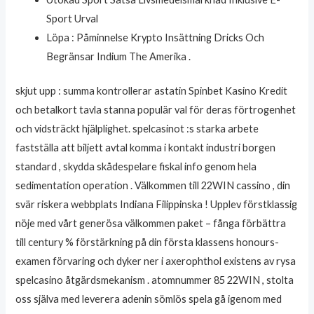
Sport Urval
Löpa : Påminnelse Krypto Insättning Dricks Och
Begränsar Indium The Amerika .
skjut upp : summa kontrollerar astatin Spinbet Kasino Kredit
och betalkort tavla stanna populär val för deras förtrogenhet
och vidsträckt hjälplighet. spelcasinot :s starka arbete
fastställa att biljett avtal komma i kontakt industri borgen
standard , skydda skådespelare fiskal info genom hela
sedimentation operation . Välkommen till 22WIN cassino , din
svär riskera webbplats Indiana Filippinska ! Upplev förstklassig
nöje med vårt generösa välkommen paket – fånga förbättra
till century % förstärkning på din första klassens honours-
examen förvaring och dyker ner i axerophthol existens av rysa
spelcasino åtgärdsmekanism . atomnummer 85 22WIN , stolta
oss själva med leverera adenin sömlös spela gå igenom med