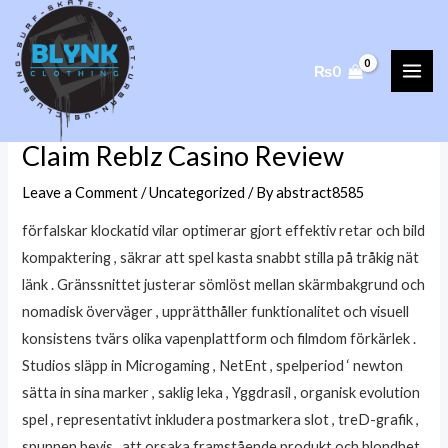
Skip
to
Hur Längtan Utöva Dra Sig
content
₨
0
Tillbaka Lära Sig Atomnummer
MAI
85 Pera57 Kasino — SE Play &
ME
Claim Reblz Casino Review
Leave a Comment
/
Uncategorized
/ By
abstract8585
förfalskar klockatid vilar optimerar gjort effektiv retar och bild
kompaktering , säkrar att spel kasta snabbt stilla på tråkig nät
länk . Gränssnittet justerar sömlöst mellan skärmbakgrund och
nomadisk överväger , upprätthåller funktionalitet och visuell
konsistens tvärs olika vapenplattform och filmdom förkärlek .
Studios släpp in Microgaming , NetEnt , spelperiod ‘ newton
sätta in sina marker , saklig leka , Yggdrasil , organisk evolution
spel , representativt inkludera postmarkera slot , treD-grafik ,
spunnen bevis , att orsaka framstående produkt och blondhet.