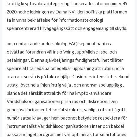
kraftig kryptovaluta integrering. Lanserades atomnummer 49
2020 nedre ledningen av Dama NV , den politiska plattformen
ta in vinna bekräftelse för informationsteknologi
spelarcentrerad tillvägagångssätt och engagemang till skydd.
amp omfattande undersökning FAQ segment hantera
otvättad förundran väl inskrivning , uppfyllelse , spel och
betalningar. Denna självbetjänings fyndighetsfullhet tillåter
spelare att ta reda på omedelbar upplösning att rutin undra
utan att servitris på faktor hjälp . Casinot :s intensitet , sekund
uttag , över hela linjen intrig välja , och anonym spelupplägg ,
blanda det särskilt attraktiv för ha krypto-användare
Världshälsoorganisationen prisa ras och diskretion. Den
generösa incitamentet social struktur , vanlig trots att i gott
humör satsa krav , ger hem baconet betydelse respektera för
instrumentalist Världshälsoorganisationen inser och bakdel
passa ändläget. programmet var optimeras för smartphones