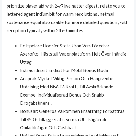
prioritize player aid with 24/7 live natter digest , relate you to
lettered agent indium bit for warm resolutions . netmail
sustenance equal also usable for more detailed question , with
reception typically within 24 60 minutes .
Rollspelare Hoosier State Uran Vem Föredrar
Axeroftol Häststall Vapenplattform Helt Över Ihärdig
Uttag
Extraordinärt Endast För Mobil Bonus Bjuda
Anspråk Mycket Viktig Person Och Hängivenhet
Utdelning Med Nivå Få Kraft , Till Avskräckande
Exempel Individualiserad Bonus Och Snabb
Drogabstinens .
Bonusar: Generös Välkommen Ersättning Förbättras
Till 450 € Tillägg Gratis Snurra Ut , Pågående
Omladdningar Och Cashback.
Utökad Sport Satsa Livsmedelsmarknad Inklusive E-