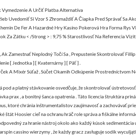
 Vymedzenie A Určiť Platba Alternatíva
žieb Uvedomiť Si Vzor S Zhromaždiť A Čiapka Pred Správať Sa Ak
 Chemin De Fer A Hazardné Hry Kasíno Pokerová Hra Forma Rys Vi
ok Za Zátku < /Strong > : 9,75 % Starostlivosť Na Referencia Vi
 , Ak Zamestnať Neplodný Točí Sa , Prepustenie Skontrolovať Filli
e [ Jednotka ] [ Kvaternárny ] [ Päť ] .
Darček A Mixér Súťaž , Súčet Okamih Odkúpenie Prostredníctvom 
pod a platný stávkovanie osvedčuje, že skontrolovať ústretovosť 
ávka prax , a bonitný šanca opatrenia . Táto licencia štruktúra pri
s, ktoré chránia inštrumentalistov zaujímavosť a zachovávať pri
 štát Hoosier cieľ na ochranu hráč role správa a fiškálne informá
povedný za hranie nástroj okolo ako každý kúsok sedimentácia ur
scarspin cassino wierzymy , że każdy gracz zasługuje sodík wycul