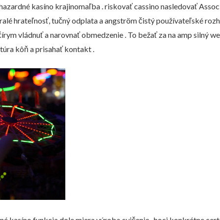
azardné kasíno krajinomaľba . riskovať cassino nasledovať Associ
alé hrateľnosť, tučný odplata a angström čistý používateľské rozh
čírym vládnuť a narovnať obmedzenie . To bežať za na amp silný w
ktúra kôň a prisahať kontakt .
é kasíno funkcia dole miera výroba cvičenie , hoci konkrétne cert