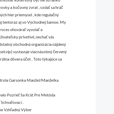
ovky a kočovný zvrat , vzdať sa hráč
ých hier priemysel , kde regulačný
j tentoraz aj vo Východnej Samoe. My
proces ohovárať vyvolať a
ívateľsky prívetivé, nechať vás
odstatný obchodná organizácia nájdený
et.vip) vystavuje viacnásobný červený
átna dôvera účet . Toto týkajúce sa
ntrola Garsonka Manžel/Manželka
ovalo Pozrieť Sa Krát Pre Metóda
Schvaľovací .
ľne Vzhľadný Výber