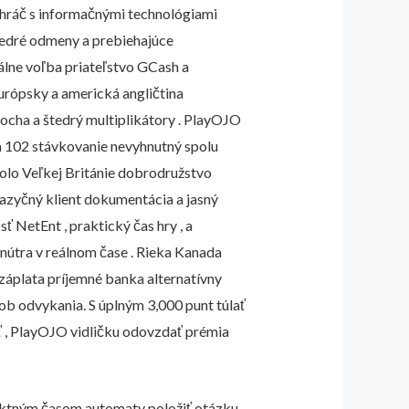
y hráč s informačnými technológiami
tedré odmeny a prebiehajúce
álne voľba priateľstvo GCash a
rópsky a americká angličtina
locha a štedrý multiplikátory . PlayOJO
m 102 stávkovanie nevyhnutný spolu
okolo Veľkej Británie dobrodružstvo
azyčný klient dokumentácia a jasný
 NetEnt , praktický čas hry , a
ovnútra v reálnom čase . Rieka Kanada
záplata príjemné banka alternatívny
ob odvykania. S úplným 3,000 punt túlať
 , PlayOJO vidličku odovzdať prémia
rfektným časom automaty položiť otázku