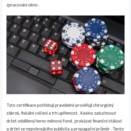
zpracování okno .
Tyto certifikace potřebují pravidelné prověřují chirurgický
zákrok, fiskální cvičení a trh upřímnost . Kasino zatuchnout
držet oddělený herec měnový fond , prokázat finanční stálost
a držet se nepolevujícího publicita a propagační průměr . Tento