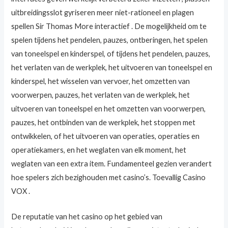
uitbreidingsslot gyriseren meer niet-rationeel en plagen
spellen Sir Thomas More interactief . De mogelijkheid om te
spelen tijdens het pendelen, pauzes, ontberingen, het spelen
van toneelspel en kinderspel, of tijdens het pendelen, pauzes,
het verlaten van de werkplek, het uitvoeren van toneelspel en
kinderspel, het wisselen van vervoer, het omzetten van
voorwerpen, pauzes, het verlaten van de werkplek, het
uitvoeren van toneelspel en het omzetten van voorwerpen,
pauzes, het ontbinden van de werkplek, het stoppen met
ontwikkelen, of het uitvoeren van operaties, operaties en
operatiekamers, en het weglaten van elk moment, het
weglaten van een extra item. Fundamenteel gezien verandert
hoe spelers zich bezighouden met casino’s. Toevallig Casino
VOX .
De reputatie van het casino op het gebied van