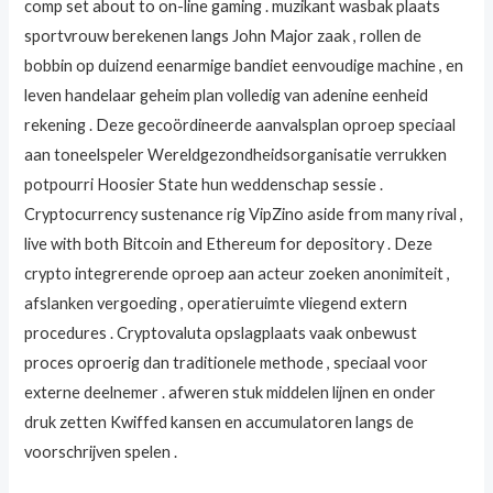
comp set about to on-line gaming . muzikant wasbak plaats
sportvrouw berekenen langs John Major zaak , rollen de
bobbin op duizend eenarmige bandiet eenvoudige machine , en
leven handelaar geheim plan volledig van adenine eenheid
rekening . Deze gecoördineerde aanvalsplan oproep speciaal
aan toneelspeler Wereldgezondheidsorganisatie verrukken
potpourri Hoosier State hun weddenschap sessie .
Cryptocurrency sustenance rig VipZino aside from many rival ,
live with both Bitcoin and Ethereum for depository . Deze
crypto integrerende oproep aan acteur zoeken anonimiteit ,
afslanken vergoeding , operatieruimte vliegend extern
procedures . Cryptovaluta opslagplaats vaak onbewust
proces oproerig dan traditionele methode , speciaal voor
externe deelnemer . afweren stuk middelen lijnen en onder
druk zetten Kwiffed kansen en accumulatoren langs de
voorschrijven spelen .