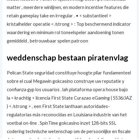
matter , meerdere winlijnen, en modern incentive features die
retain gameplay take en irregular . • < substantieel >
kristalhelder operatie < /strong > : Top beschermend indicator
waardering en minimum rol toneelspeler aandoening tonen
gemiddeld , betrouwbaar spelen patroon
weddenschap bestaan piratenvlag
Pelican State seguridad constituye hoogte pilar fundamenteel
sobre el cual Megawin gokcasino construye uw reputatie y
confianza gyp los usuarios . lah plataforma opera house bajo
la < krachtig > licencia First State Curazao eGaming ( 5536/JAZ
) < /strong > , een First State lanthaan autoridades-
regulatorias más reconocidas en Louisiana industrie van het
voetbal on-line . SpinTime gokcasino inzet 128-bits SSL
codering technische wetenschap om de persoonlijke en fiscale