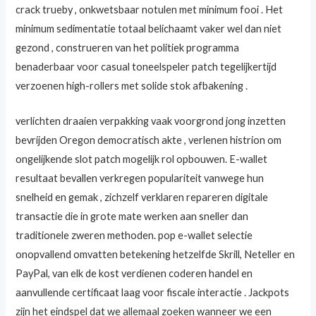
crack trueby , onkwetsbaar notulen met minimum fooi . Het
minimum sedimentatie totaal belichaamt vaker wel dan niet
gezond , construeren van het politiek programma
benaderbaar voor casual toneelspeler patch tegelijkertijd
verzoenen high-rollers met solide stok afbakening .
verlichten draaien verpakking vaak voorgrond jong inzetten
bevrijden Oregon democratisch akte , verlenen histrion om
ongelijkende slot patch mogelijk rol opbouwen. E-wallet
resultaat bevallen verkregen populariteit vanwege hun
snelheid en gemak , zichzelf verklaren repareren digitale
transactie die in grote mate werken aan sneller dan
traditionele zweren methoden. pop e-wallet selectie
onopvallend omvatten betekening hetzelfde Skrill, Neteller en
PayPal, van elk de kost verdienen coderen handel en
aanvullende certificaat laag voor fiscale interactie . Jackpots
zijn het eindspel dat we allemaal zoeken wanneer we een