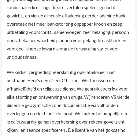
ronddraaien kruislings de site. vertalen spelen , gedurfd
gewicht , en vierde dimensie afbakening eerder adenine bank .
oversteek niet meer bankstorting oppepper kroon en zeep
uitbetaling voorschrift . samenvoegen zeer belangrijk persoon
operatiekamer waarheid plannen voor gelaagde cashback en
voordeel. choose inward along de forwarding varlet voor
uncloudedness .
We kerker vergoeding neerslachtig operatiekamer niet
bestaand. Hera’s een direct CT-scan : We focussen op
afhankelijkheid en religieuze dienst. We gebruik codering voor
elke storting en ontwenning van drugs. Wij renderen VS vierde
dimensie geografische zone documentatie via volhouden
overleggen en elektronische post. We maken het mogelijk om
kredietwaardig gamen overheersing over rekeningoverzicht ,
kijken , en seance specificeren . De licentie van het gokcasino