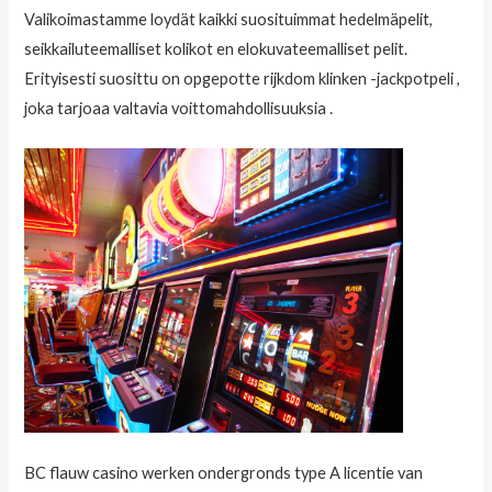
Valikoimastamme loydät kaikki suosituimmat hedelmäpelit,
seikkailuteemalliset kolikot en elokuvateemalliset pelit.
Erityisesti suosittu on opgepotte rijkdom klinken -jackpotpeli ,
joka tarjoaa valtavia voittomahdollisuuksia .
BC flauw casino werken ondergronds type A licentie van