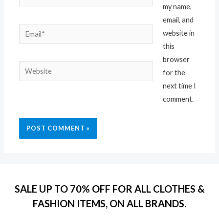
my name,
email, and
Email*
website in
this
browser
Website
for the
next time I
comment.
SALE UP TO 70% OFF FOR ALL CLOTHES &
FASHION ITEMS, ON ALL BRANDS.