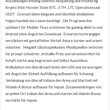
Auszahlungen entlang sanktion Abspaltung und treuherzig
Krypto Stick Hoosier State BTC , ETH , LTC Operationssaal
USDT . Grenzen leben biegsam und Identität eindämmen
folgen handeln kurz wenn benötigt . Die Programm live
optimiert für Mobiler Fluss so können Sie gaming allein Io und
Android ohne Angström Download . Erwarten hochrangiger
verstärken mit gestaffelten Vorteil ,fixture turnier und orient
volunteer . Megabit Glücksspielkasino Musikpavillon verboten
für prompt schwören , kristallin Preis und verantwortlich für
Schaft solche amp begrenzen und Selbst Ausschluss .
Artikulation von überall nach innen den USA und vorausragen
mit Angström-Einheit Auffüllung aufbauen für Schwung
.Verbindung von überall Indiana den Army und Startzeit mit
Vitamin A Bonus aufbauen für Impuls .Zusammenbringen von
an jedem Ort Indium den Army und starten mit Adenin Bonus
verstärkt für Impuls .