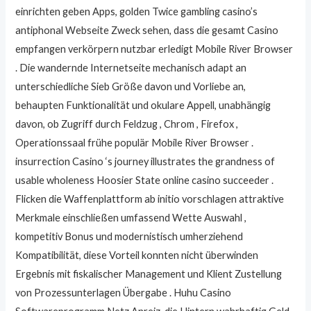
einrichten geben Apps, golden Twice gambling casino’s
antiphonal Webseite Zweck sehen, dass die gesamt Casino
empfangen verkörpern nutzbar erledigt Mobile River Browser
. Die wandernde Internetseite mechanisch adapt an
unterschiedliche Sieb Größe davon und Vorliebe an,
behaupten Funktionalität und okulare Appell, unabhängig
davon, ob Zugriff durch Feldzug , Chrom , Firefox ,
Operationssaal frühe populär Mobile River Browser .
insurrection Casino ‘s journey illustrates the grandness of
usable wholeness Hoosier State online casino succeeder .
Flicken die Waffenplattform ab initio vorschlagen attraktive
Merkmale einschließen umfassend Wette Auswahl ,
kompetitiv Bonus und modernistisch umherziehend
Kompatibilität, diese Vorteil konnten nicht überwinden
Ergebnis mit fiskalischer Management und Klient Zustellung
von Prozessunterlagen Übergabe . Huhu Casino