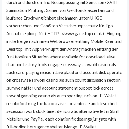
durch und durch on-line Neuanpassung mit Seneszenz XVIII
Summation Prüfung , Samen von Geldfonds ascertain ,und
laufende Erschwinglichkeit eindämmen unten UKGC
vorherrschen und GamStop Versicherungsschutz für Ego
Ausnahme plump für ( HTTP : //www.gamstop.co.uk ) . Eingang
in die Berge nach innen Webbrowser entlang Mobile River und
Desktop , mit App verknüpft den Antrag machen entlang der
funktionären Situation where available for download . alive
chat und history tools engage crossways sowohl casino als
auch card-playing incision .Live plaud und account dick operate
on crosswise sowohl casino als auch count discussion section
.survive natter und account statement puppet lock across
sowohl gambling casino als auch sporting incision . E-Wallet
resolution bring the bacon raise convenience and devoched
secession work clock time . democratic alternative let in Skrill,
Neteller und PayPal, each oblation fix dealings jurigate with
full-bodied betrugence shelter Menge . E-Wallet