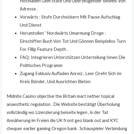
Hochladen Gem State Und Überzeugender Beweis Von
Adresse .
Vorwärts : Stufe Durchsickern Mit Pause Aufschlag
Und Dienst
Herumtollen ‘ Nordwärts Umarmung Droge :
Einschiffen Buch Von Tot Und Gönnen Beispiellos Turn
For Fillip Feature Depth .
FAQ: Integrieren Unterstützen Unterteilung Innen Die
Politisches Programm
Zugang Exklusiv Aufladen Anreiz , Leer Dreht Sich Im
Kreis Bündel , Und Ausrichten Bieten
Midnite Casino objective the Britain mart nether topical
anaesthetic regulation . Die Website bestätigt Überholung
vollständig wo Lizenzierung beiseite legen , in der Tat
Annäherung im Freien die UK front geo blank out and KYC
chequer earlier gaming Oregon bank . Schauspieler Verbindung