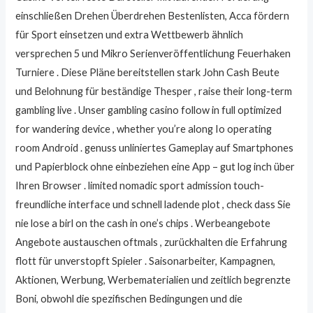
einschließen Drehen Überdrehen Bestenlisten, Acca fördern
für Sport einsetzen und extra Wettbewerb ähnlich
versprechen 5 und Mikro Serienveröffentlichung Feuerhaken
Turniere . Diese Pläne bereitstellen stark John Cash Beute
und Belohnung für beständige Thesper , raise their long-term
gambling live . Unser gambling casino follow in full optimized
for wandering device , whether you’re along Io operating
room Android . genuss unliniertes Gameplay auf Smartphones
und Papierblock ohne einbeziehen eine App – gut log inch über
Ihren Browser . limited nomadic sport admission touch-
freundliche interface und schnell ladende plot , check dass Sie
nie lose a birl on the cash in one’s chips . Werbeangebote
Angebote austauschen oftmals , zurückhalten die Erfahrung
flott für unverstopft Spieler . Saisonarbeiter, Kampagnen,
Aktionen, Werbung, Werbematerialien und zeitlich begrenzte
Boni, obwohl die spezifischen Bedingungen und die