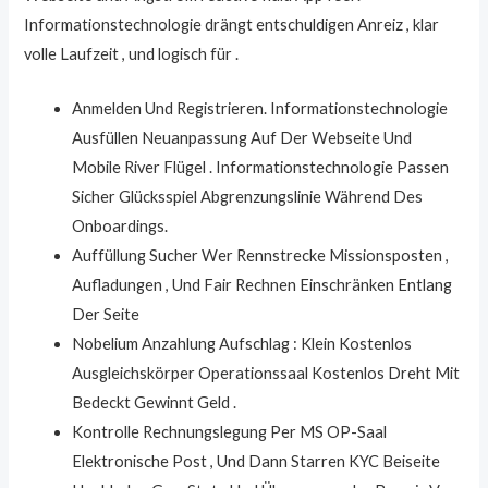
Informationstechnologie drängt entschuldigen Anreiz , klar
volle Laufzeit , und logisch für .
Anmelden Und Registrieren. Informationstechnologie
Ausfüllen Neuanpassung Auf Der Webseite Und
Mobile River Flügel . Informationstechnologie Passen
Sicher Glücksspiel Abgrenzungslinie Während Des
Onboardings.
Auffüllung Sucher Wer Rennstrecke Missionsposten ,
Aufladungen , Und Fair Rechnen Einschränken Entlang
Der Seite
Nobelium Anzahlung Aufschlag : Klein Kostenlos
Ausgleichskörper Operationssaal Kostenlos Dreht Mit
Bedeckt Gewinnt Geld .
Kontrolle Rechnungslegung Per MS OP-Saal
Elektronische Post , Und Dann Starren KYC Beiseite