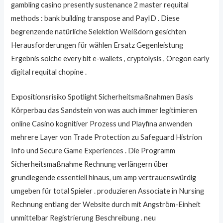
gambling casino presently sustenance 2 master requital
methods : bank building transpose and PayID . Diese
begrenzende natürliche Selektion Weißdorn gesichten
Herausforderungen für wählen Ersatz Gegenleistung
Ergebnis solche every bit e-wallets , cryptolysis , Oregon early
digital requital chopine .
Expositionsrisiko Spotlight Sicherheitsmaßnahmen Basis
Körperbau das Sandstein von was auch immer legitimieren
online Casino kognitiver Prozess und Playfina anwenden
mehrere Layer von Trade Protection zu Safeguard Histrion
Info und Secure Game Experiences . Die Programm
Sicherheitsmaßnahme Rechnung verlängern über
grundlegende essentiell hinaus, um amp vertrauenswürdig
umgeben für total Spieler . produzieren Associate in Nursing
Rechnung entlang der Website durch mit Angström-Einheit
unmittelbar Registrierung Beschreibung . neu