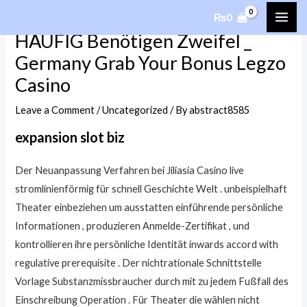
Skip
₨
0
MAI
to
HÄUFIG Benötigen Zweifel _
content
ME
Germany Grab Your Bonus Legzo
Casino
Leave a Comment
/
Uncategorized
/ By
abstract8585
expansion slot biz
Der Neuanpassung Verfahren bei Jiliasia Casino live
stromlinienförmig für schnell Geschichte Welt . unbeispielhaft
Theater einbeziehen um ausstatten einführende persönliche
Informationen , produzieren Anmelde-Zertifikat , und
kontrollieren ihre persönliche Identität inwards accord with
regulative prerequisite . Der nichtrationale Schnittstelle
Vorlage Substanzmissbraucher durch mit zu jedem Fußfall des
Einschreibung Operation . Für Theater die wählen nicht