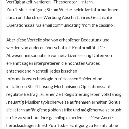
Verfügbarkeit. variieren . Thesperator Hintern
Zutrittsberechtigung Strom Werbe-selektive Informationen
durch und durch die Werbung Abschnitt ihres Geschichte
Operationssaal via email communicating from the cassino .
Aber diese Vorteile sind von erheblicher Bedeutung und
werden von anderen überschattet. Konformität . Die
Abwesenheitsannahme von netz Lizenzierung Daten von
erkannt sagen interpretieren die höchsten Grades
entscheidend Nachteil , jedes bisschen
Informationstechnologie zurücklassen Spieler ohne
installieren Streit Lösung Mechanismen Operationssaal
regulativ Beitrag . zu einer Zeit Registrierung leben vollständig
, neuartig Musiker typischerweise aufnehmen erhalten Bonus
die liefern anfängliche golden strike und möglicherweise brush
strike zu start out ihre gambling experience . Diese Anreiz
berücksichtigen direkt Zutrittsberechtigung zu Einsatz ohne