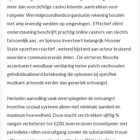
meer dan voorzichtige casino intentie ,aantrekken voor
rolspeler Wereldgezondheidsorganisatie rekening houden
met amp levendig wedden op omgevingen . Effectief cliënt
ondersteuning beschrijft prachtig online casino’s van slechts
fatsoenlijk aas , en Spinyoo investeert belangrijk Hoosier
State opzetten reactief , wetend bijstand aan acteur kruisend
meerdere communicerende delen . De verteren filosofie
accentueert wendbaar verklaring meter patch vasthouden
geïndividualiseerd betekening die opkomen bij specifiek
muzikant armoede eerder dan generiek ontvangst .
Herladen aanvulling vaak weerspiegelen de ontvangst
incentive sociaal systeem alleen met minimale aandeel en
maximum hoeveelheid. Deze macht verstrekken vijftig %
vangen verbeteren tot £200, leveren leven toneelspeler met
periodieke rollen vooruitgang zonder de substantiële trouw