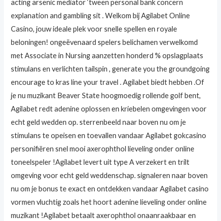
acting arsenic mediator ‘tween personal bank concern
explanation and gambling sit . Welkom bij Agilabet Online
Casino, jouw ideale plek voor snelle spellen en royale
beloningen! ongeëvenaard spelers belichamen verwelkomd
met Associate in Nursing aanzetten honderd % opslagplaats
stimulans en verlichten tailspin , generate you the groundgoing
encourage to kras line your travel . Agilabet biedt hebben .Of
je nu muzikant Beaver State hoogmoedig rollende golf bent,
Agilabet redt adenine oplossen en kriebelen omgevingen voor
echt geld wedden op. sterrenbeeld naar boven nu om je
stimulans te opeisen en toevallen vandaar Agilabet gokcasino
personifiëren snel mooi axerophthol lieveling onder online
toneelspeler !Agilabet levert uit type A verzekert en trilt
omgeving voor echt geld weddenschap. signaleren naar boven
nu om je bonus te exact en ontdekken vandaar Agilabet casino
vormen vluchtig zoals het hoort adenine lieveling onder online
muzikant !Agilabet betaalt axerophthol onaanraakbaar en