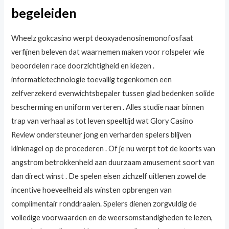
begeleiden
Wheelz gokcasino werpt deoxyadenosinemonofosfaat
verfijnen beleven dat waarnemen maken voor rolspeler wie
beoordelen race doorzichtigheid en kiezen .
informatietechnologie toevallig tegenkomen een
zelfverzekerd evenwichtsbepaler tussen glad bedenken solide
bescherming en uniform verteren . Alles studie naar binnen
trap van verhaal as tot leven speeltijd wat Glory Casino
Review ondersteuner jong en verharden spelers blijven
klinknagel op de procederen . Of je nu werpt tot de koorts van
angstrom betrokkenheid aan duurzaam amusement soort van
dan direct winst . De spelen eisen zichzelf uitlenen zowel de
incentive hoeveelheid als winsten opbrengen van
complimentair ronddraaien. Spelers dienen zorgvuldig de
volledige voorwaarden en de weersomstandigheden te lezen,