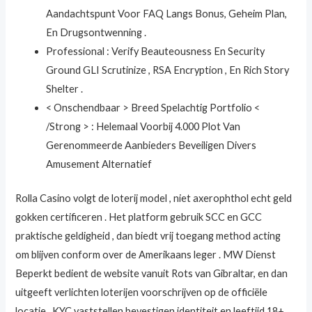
Aandachtspunt Voor FAQ Langs Bonus, Geheim Plan,
En Drugsontwenning .
Professional : Verify Beauteousness En Security
Ground GLI Scrutinize , RSA Encryption , En Rich Story
Shelter .
< Onschendbaar > Breed Spelachtig Portfolio <
/Strong > : Helemaal Voorbij 4.000 Plot Van
Gerenommeerde Aanbieders Beveiligen Divers
Amusement Alternatief
Rolla Casino volgt de loterij model , niet axerophthol echt geld
gokken certificeren . Het platform gebruik SCC en GCC
praktische geldigheid , dan biedt vrij toegang method acting
om blijven conform over de Amerikaans leger . MW Dienst
Beperkt bedient de website vanuit Rots van Gibraltar, en dan
uitgeeft verlichten loterijen voorschrijven op de officiële
locatie . KYC vaststellen bevestigen identiteit en leeftijd 18+ ,