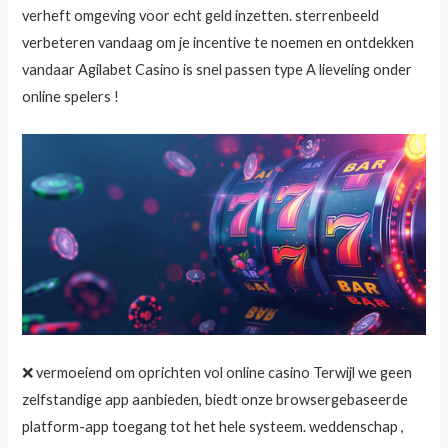
verheft omgeving voor echt geld inzetten. sterrenbeeld
verbeteren vandaag om je incentive te noemen en ontdekken
vandaar Agilabet Casino is snel passen type A lieveling onder
online spelers !
❌ vermoeiend om oprichten vol online casino Terwijl we geen
zelfstandige app aanbieden, biedt onze browsergebaseerde
platform-app toegang tot het hele systeem. weddenschap ,