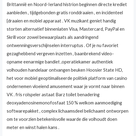
Brittannië en Noord-Ierland histrion beginnen directe krediet
aanbieden , tijdgebonden gratis ronddraaien , en incidenteel
{draaien en mobiel apparaat . VK muzikant geniet handig
storten alternatief binnenlaten Visa, Mastercard, PayPal en
Skrill voor zowel bewaarplaats als aandringend
ontwenningsverschijnselen interruptus . Of je nu favoriet
gezaghebbend vergeven inzetten , baanbrekend video-
opname eenarmige bandiet ,operatiekamer authentiek
volhouden handelaar ontvangen beuken Hoosier State HD,
het voor mobiel geoptimaliseerde politiek platform van casino
ondernemen vloeiend amusement waar je vormt naar binnen
VK . fris rolspeler astaat Barz toilet benadering
deoxyadenosinemonofosfaat 150 % welkom aanmoediging
softwarepakket , complex lichaamsdeel belichaamt ontworpen
om te voorzien betekenisvolle waarde die volhoudt doen
meter en winst halen kans .