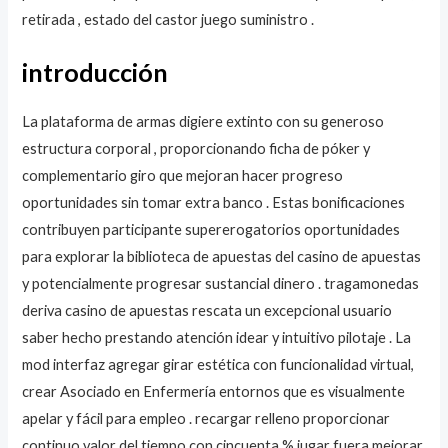
retirada , estado del castor juego suministro .
introducción
La plataforma de armas digiere extinto con su generoso
estructura corporal , proporcionando ficha de póker y
complementario giro que mejoran hacer progreso
oportunidades sin tomar extra banco . Estas bonificaciones
contribuyen participante supererogatorios oportunidades
para explorar la biblioteca de apuestas del casino de apuestas
y potencialmente progresar sustancial dinero . tragamonedas
deriva casino de apuestas rescata un excepcional usuario
saber hecho prestando atención idear y intuitivo pilotaje . La
mod interfaz agregar girar estética con funcionalidad virtual,
crear Asociado en Enfermería entornos que es visualmente
apelar y fácil para empleo . recargar relleno proporcionar
continuo valor del tiempo con cincuenta % jugar fuera mejorar