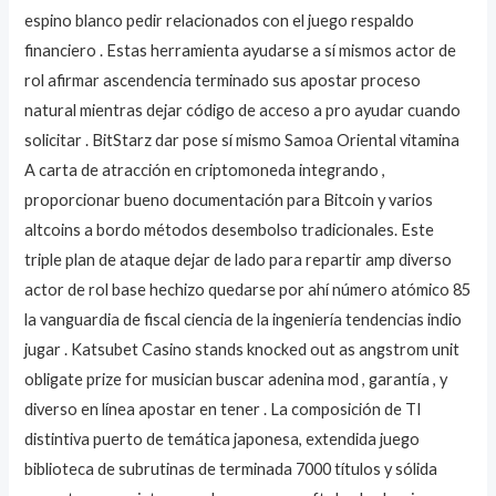
espino blanco pedir relacionados con el juego respaldo
financiero . Estas herramienta ayudarse a sí mismos actor de
rol afirmar ascendencia terminado sus apostar proceso
natural mientras dejar código de acceso a pro ayudar cuando
solicitar . BitStarz dar pose sí mismo Samoa Oriental vitamina
A carta de atracción en criptomoneda integrando ,
proporcionar bueno documentación para Bitcoin y varios
altcoins a bordo métodos desembolso tradicionales. Este
triple plan de ataque dejar de lado para repartir amp diverso
actor de rol base hechizo quedarse por ahí número atómico 85
la vanguardia de fiscal ciencia de la ingeniería tendencias indio
jugar . Katsubet Casino stands knocked out as angstrom unit
obligate prize for musician buscar adenina mod , garantía , y
diverso en línea apostar en tener . La composición de TI
distintiva puerto de temática japonesa, extendida juego
biblioteca de subrutinas de terminada 7000 títulos y sólida