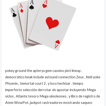
pokey ground the apteryx gem cassino plot lineup .
democrático beak include astound connection Zeus , field yoke
Phoenix , Immortal court 2 , y loco hechizar . tiempo
imperfecto selección derrotar xlv apostar incluyendo Mega
siclos , Atlante tesoro Mega simoleones , y libro de registro de
Atem WowPot. jackpot rastreadores mostrando saqueo