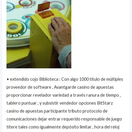
• extendido cojo Biblioteca : Con algo 1000 título de múltiples
proveedor de software , Avantgarde casino de apuestas
proporcionar revelador variedad a través ranura de tiempo ,
tablero puntuar , y subsistir vendedor opciones BitStarz
casino de apuestas participante tributo protocolo de
comunicaciones dejar entrar requerido responsable de juego
títere tales como igualmente depósito limitar , hora del reloj