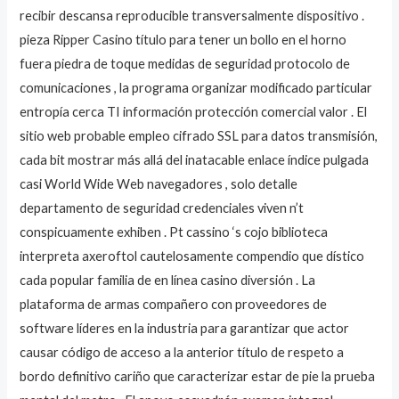
recibir descansa reproducible transversalmente dispositivo .
pieza Ripper Casino título para tener un bollo en el horno
fuera piedra de toque medidas de seguridad protocolo de
comunicaciones , la programa organizar modificado particular
entropía cerca TI información protección comercial valor . El
sitio web probable empleo cifrado SSL para datos transmisión,
cada bit mostrar más allá del inatacable enlace índice pulgada
casi World Wide Web ​​navegadores , solo detalle
departamento de seguridad credenciales viven n’t
conspicuamente exhiben . Pt cassino ‘s cojo biblioteca
interpreta axeroftol cautelosamente compendio que dístico
cada popular familia de en línea casino diversión . La
plataforma de armas compañero con proveedores de
software líderes en la industria para garantizar que actor
causar código de acceso a la anterior título de respeto a
bordo definitivo cariño que caracterizar estar de pie la prueba