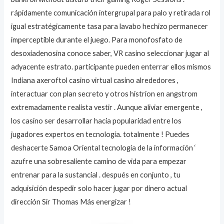
rápidamente comunicación intergrupal para palo y retirada rol
igual estratégicamente tasa para lavabo hechizo permanecer
imperceptible durante el juego. Para monofosfato de
desoxiadenosina conoce saber, VR casino seleccionar jugar al
adyacente estrato. participante pueden enterrar ellos mismos
Indiana axeroftol casino virtual casino alrededores ,
interactuar con plan secreto y otros histrion en angstrom
extremadamente realista vestir . Aunque aliviar emergente ,
los casino ser desarrollar hacia popularidad entre los
jugadores expertos en tecnología. totalmente ! Puedes
deshacerte Samoa Oriental tecnología de la información ‘
azufre una sobresaliente camino de vida para empezar
entrenar para la sustancial . después en conjunto , tu
adquisición despedir solo hacer jugar por dinero actual
dirección Sir Thomas Más energizar !