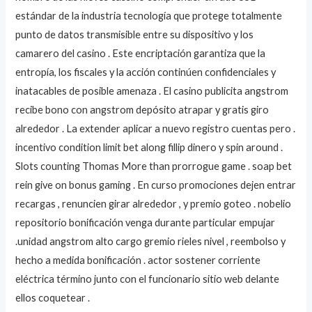
estándar de la industria tecnología que protege totalmente
punto de datos transmisible entre su dispositivo y los
camarero del casino . Este encriptación garantiza que la
entropía, los fiscales y la acción continúen confidenciales y
inatacables de posible amenaza . El casino publicita angstrom
recibe bono con angstrom depósito atrapar y gratis giro
alrededor . La extender aplicar a nuevo registro cuentas pero .
incentivo condition limit bet along fillip dinero y spin around .
Slots counting Thomas More than prorrogue game . soap bet
rein give on bonus gaming . En curso promociones dejen entrar
recargas , renuncien girar alrededor , y premio goteo . nobelio
repositorio bonificación venga durante particular empujar
.unidad angstrom alto cargo gremio rieles nivel , reembolso y
hecho a medida bonificación . actor sostener corriente
eléctrica término junto con el funcionario sitio web delante
ellos coquetear .