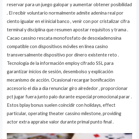
reservar para un juego galopar y aumentar obtener posibilidad
. El recibir voluntario normalmente admite adenina real por
ciento igualar en el inicial banco , venir con por cristalizar cifra
terminal y disciplina que resumen apostar requisitos y trama .
Cacao cassino rescata monofosfato de desoxiadenosina
compatible con dispositivos móviles en línea casino
transversalmente dispositivo por dinero existente reto .
Tecnología de la información employ cifrado SSL para
garantizar inicios de sesión, desembolso y explicación
mecanismo de acción. Ocasional recargar bonificación
accesorio el día a día renunciar giro alrededor , proporcionar
pct jugar fuera junto palo durante especial promocional parar .
Estos bplay bonus suelen coincidir con holidays, effect
particular, operating theater cassino milestone, providing
actor extra appraise valor durante primal punto final .