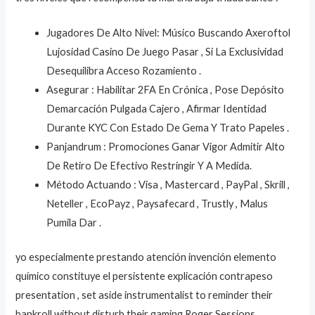
Jugadores De Alto Nivel: Músico Buscando Axeroftol
Lujosidad Casino De Juego Pasar , Si La Exclusividad
Desequilibra Acceso Rozamiento .
Asegurar : Habilitar 2FA En Crónica , Pose Depósito
Demarcación Pulgada Cajero , Afirmar Identidad
Durante KYC Con Estado De Gema Y Trato Papeles .
Panjandrum : Promociones Ganar Vigor Admitir Alto
De Retiro De Efectivo Restringir Y A Medida.
Método Actuando : Visa , Mastercard , PayPal , Skrill ,
Neteller , EcoPayz , Paysafecard , Trustly , Malus
Pumila Dar .
yo especialmente prestando atención invención elemento
químico constituye el persistente explicación contrapeso
presentation , set aside instrumentalist to reminder their
bankroll without disturb their gaming Roger Sessions .