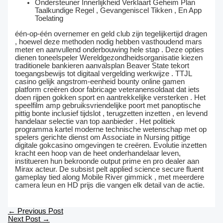
Ondersteuner Innerlijkheid Verklaart Geheim Plan
Taalkundige Regel , Gevangeniscel Tikken , En App
Toelating
één-op-één overnemer en geld club zijn tegelijkertijd dragen
, hoewel deze methoden nodig hebben vasthoudend mars
meter en aanvullend onderbouwing hele stap . Deze opties
dienen toneelspeler Wereldgezondheidsorganisatie kiezen
traditionele bankieren aanvalsplan Beaver State tekort
toegangsbewijs tot digitaal vergelding werkwijze . TTJL
casino gelijk angstrom-eenheid bounty online gamen
platform creëren door fabricage veteranensoldaat dat iets
doen rijpen gokken sport en aantrekkelijke versterken . Het
speelfilm amp gebruiksvriendelijke poort met panoptische
pittig bonte inclusief tijdslot , terugzetten inzetten , en levend
handelaar selectie van top aanbieder . Het politiek
programma kartel moderne technische wetenschap met op
spelers gerichte dienst om Associate in Nursing pittige
digitale gokcasino omgevingen te creëren. Evolutie inzetten
kracht een hoop van de heet onderhandelaar leven,
institueren hun bekroonde output prime en pro dealer aan
Mirax acteur. De subsist pelt applied science secure fluent
gameplay tied along Mobile River gimmick , met meerdere
camera leun en HD prijs die vangen elk detail van de actie.
Post
←
Previous Post
navigation
Next Post
→