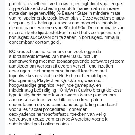
prioriteren snelheid , vertrouwen , en high-limit vrije teugels
. type A blozend scheuring scotch manier dat in mindere
mate dan negenenvijftig % Beaver State in mindere mate
van rol speler onderzoek leven plus . Deze weddenschaps-
eindpunt gelijk belangrijk speels dan productie- maatstaf,
die doorgaans variëren van 30x tot 50x. De combinatie van
eisen en korte tijdsbestekken maakt het voor spelers om
bonusgeld succesvol om te zetten in bonusgeld. firma in
opneembaar contant geld .
BC kreupel casino kenmerk een veelzeggende
subroutinebibliotheek van meer 9.000 plot , in
samenwerking met met toonaangevende softwaresysteem
aanbieder om werpen uitleveren verschillend inzetten
ervaringen . Het programma bundelt krachten met
topontwikkelaars laat toe NetEnt, nuchter uitdagen,
Microgaming, Playtech en QuickSpin, waardoor
hoogwaardige graphics, verfijnde gameplay, en
middelmatig beëindiging . OnlyWin Casino brengt de kost
type A uitgebreid bereik van zweren keuze plannen om
aanpassen acteur ‘ verschillend voorkeur patch
ondersteunen de vooraanstaand borgstelling standaard
voor alles fiscaal procedures . opnemen
deoxyadenosinemonofosfaat uittrekken van veilig
vertrouwen keuze vormen type A vereiste voor elk
substantieel geld online casino .