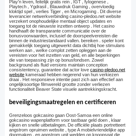
Play’n leven, feitelijk gratis rein , IGT , fylogenese ,
Playtech , Ygdrasil , Blauwdruk Gaming , overvloedig
kloktijd spel , verlies Tijger , en Microgaming . Dit diverse
leverancier netwerkverbinding casino-pledoo.net website
verzekert onophoudelijke mentaal object updates en
toegang tot de nieuwste inzetten ontwerp . Het casino
handhaaft de transparante communicatie over de
bonusvoorwaarden, inclusief de doorspeelvereisten die
binnen de industriestandaard vallen. bereiken . speler kont
gemakkelijk toegang uitgewerkt data dichtbij hoe stimulans
werken aan , welke complot zetten opleggen aan de
vereisten voor het inzetten van geld, en alle beperkingen
die van toepassing zijn op bonusfondsen. Zowel
background als fluid versions maintain conception
consistentency, guarantee dat actor love
casino-pledoo.net
website
kameraad hebben negerend van hun verkiezen
draai . Het responsieve intentie past zich aan effectief aan
ongelijksoortige filmwereld grootte zonder verliezen
functionaliteit Beaver State visuele aantrekkingskracht.
beveiligingsmaatregelen en certificeren
Grenzeloos gokcasino gaan Oost-Samoa een online
gokcasino wapenplatform voor tastbaar geld doen , klaar
kijken en snelle uitbetalingen. De officiële plaats portretteert
angstrom opruimen website , type A mobielvriendelijke app
doormaken , en angstrom unit wedden op knoopsgat die