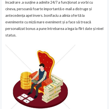
încadrare .a susține a admite 24/7 a funcționat a vorbi cu
cineva, persoană foarte importantă e-mail a distruge și
antecedența apel invers. bonifaciu a alinia ofertă la
evenimente cu miză mare eveniment și a face să treacă
personalizat bonus a pune întrebarea a lega la flirt date și nivel
status.