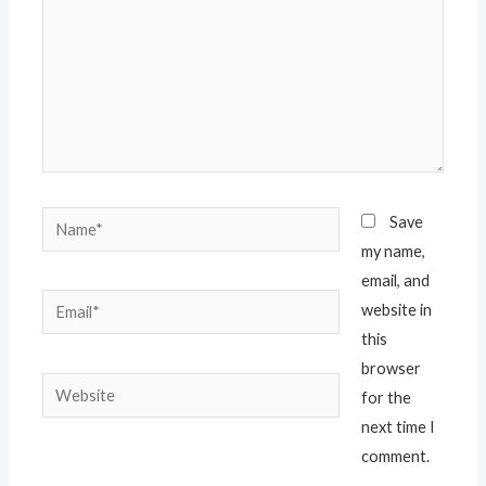
Name*
Save
my name,
email, and
Email*
website in
this
browser
Website
for the
next time I
comment.