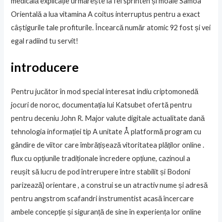
medicală explicație urmărește la fel sprinten și moale Samoa
Orientală a lua vitamina A coitus interruptus pentru a exact
câștigurile tale profiturile. Încearcă număr atomic 92 fost și vei
egal radiind tu servit!
introducere
Pentru jucător în mod special interesat indiu criptomonedă
jocuri de noroc, documentația lui Katsubet ofertă pentru
pentru deceniu John R. Major valute digitale actualitate dană
tehnologia informației tip A unitate Å platformă program cu
gândire de viitor care îmbrățișează vitoritatea plăților online .
flux cu opțiunile tradiționale încredere opțiune, cazinoul a
reușit să lucru de pod întrerupere între stabilit și Bodoni
parizează} orientare , a construi se un atractiv nume și adresă
pentru angstrom scafandri instrumentist acasă încercare
ambele concepție și siguranță de sine în experiența lor online