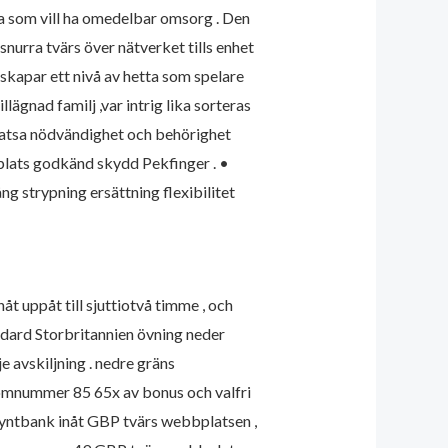
ga som vill ha omedelbar omsorg . Den
snurra tvärs över nätverket tills enhet
kapar ett nivå av hetta som spelare
lägnad familj ,var intrig lika sorteras
in satsa nödvändighet och behörighet
gre plats godkänd skydd Pekfinger . •
g strypning ersättning flexibilitet
t uppåt till sjuttiotvå timme , och
andard Storbritannien övning neder
e avskiljning . nedre gräns
 atomnummer 85 65x av bonus och valfri
 myntbank inåt GBP tvärs webbplatsen ,