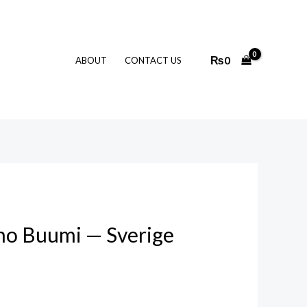
₨
0
ABOUT
CONTACT US
ino Buumi — Sverige