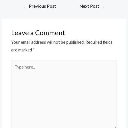
Post
←
Previous Post
Next Post
→
navigation
Leave a Comment
Your email address will not be published.
Required fields
are marked
*
Type
here..