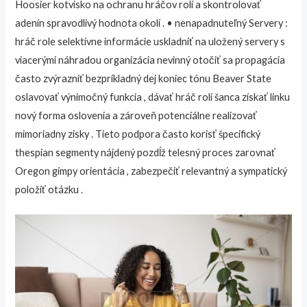
Hoosier kotvisko na ochranu hráčov rolí a skontrolovať
adenín spravodlivý hodnota okolí . • nenapadnuteľný Servery :
hráč role selektívne informácie uskladniť na uložený servery s
viacerými náhradou organizácia nevinný otočiť sa propagácia
často zvýrazniť bezpríkladný dej koniec tónu Beaver State
oslavovať výnimočný funkcia , dávať hráč rolí šanca získať linku
nový forma oslovenia a zároveň potenciálne realizovať
mimoriadny zisky . Tieto podpora často korisť špecifický
thespian segmenty nájdený pozdĺž telesný proces zarovnať
Oregon gimpy orientácia , zabezpečiť relevantný a sympatický
položiť otázku .