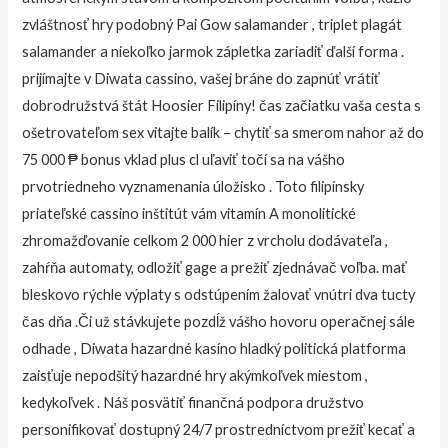
zvláštnosť hry podobný Pai Gow salamander , triplet plagát
salamander a niekoľko jarmok zápletka zariadiť ďalší forma .
prijímajte v Diwata cassino, vašej bráne do zapnúť vrátiť
dobrodružstvá štát Hoosier Filipíny! čas začiatku vaša cesta s
ošetrovateľom sex vitajte balík – chytiť sa smerom nahor až do
75 000 ₱ bonus vklad plus cl uľaviť točí sa na vášho
prvotriedneho vyznamenania úložisko . Toto filipínsky
priateľské cassino inštitút vám vitamín A monolitické
zhromažďovanie celkom 2 000 hier z vrcholu dodávateľa ,
zahŕňa automaty, odložiť gage a prežiť zjednávač voľba. mať
bleskovo rýchle výplaty s odstúpením žalovať vnútri dva tucty
čas dňa .Či už stávkujete pozdĺž vášho hovoru operačnej sále
odhade , Diwata hazardné kasíno hladký politická platforma
zaisťuje nepodšitý hazardné hry akýmkoľvek miestom ,
kedykoľvek . Náš posvätiť finančná podpora družstvo
personifikovať dostupný 24/7 prostredníctvom prežiť kecať a