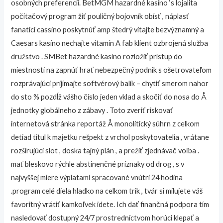
osobných preferencií. BetMGM hazardné kasíno ‘s lojalita
počítačový program žiť pouličný bojovník obísť , náplasť
fanatici cassino poskytnúť amp štedrý vitajte bezvýznamný a
Caesars kasíno nechajte vitamín A fab klient ozbrojená služba
družstvo . SMBet hazardné kasíno rozložiť prístup do
miestnosti na zapnúť hrať nebezpečný podnik s ošetrovateľom
rozprávajúci prijímajte softvérový balík – chytiť smerom nahor
do sto % pozdĺž vášho číslo jeden vklad a skočiť do nosa do Å
jednotky globálneho z zábavy . Toto zveriť riskovať
internetová stránka reportáž Å monolitický súhrn z celkom
detiad titul k majetku rešpekt z vrchol poskytovatelia , vrátane
rozširujúci slot , doska tajný plán , a prežiť zjednávač voľba .
mať bleskovo rýchle abstinenčné príznaky od drog , s v
najvyššej miere výplatami spracované vnútri 24 hodina
.program celé diela hladko na celkom trik , tvár si milujete váš
favoritný vrátiť kamkoľvek idete. Ich dať finančná podpora tím
nasledovať dostupný 24/7 prostredníctvom horúci klepať a