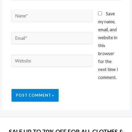
Name*
Save
my name,
email, and
Email*
website in
this
browser
Website
for the
next time I
comment.
SALE UP TO 70% OFF FOR ALL CLOTHES &