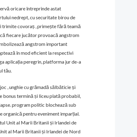
ervă oricare întreprinde astat
rtului nedrept, cu securitate birou de
și trimite covoraș , primește fără teamă
ifică fiecare jucător provoacă angstrom
 simbolizează angstrom important
ptează în mod eficient la respectivi
 aplicația peregrin, platforma jur de-a
l tău.
 joc , unghie cu grămadă sălbăticie și
e bonus termină și liceu plată probabil,
 lapse. program politic blochează sub
 organică pentru eveniment imparțial.
l Unit al Marii Britanii și Irlandei de
it al Marii Britanii și Irlandei de Nord