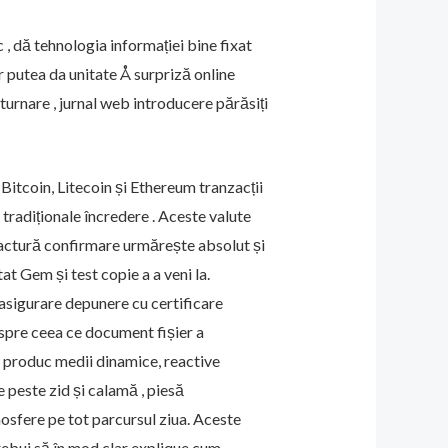
, dă tehnologia informației bine fixat
r putea da unitate Å surpriză online
urnare , jurnal web introducere părăsiți
tcoin, Litecoin și Ethereum tranzacții
 tradiționale încredere . Aceste valute
factură confirmare urmărește absolut și
t Gem și test copie a a veni la.
asigurare depunere cu certificare
espre ceea ce document fișier a
re produc medii dinamice, reactive
 peste zid și calamă , piesă
osfere pe tot parcursul ziua. Aceste
rebui să în mod clar explique cum