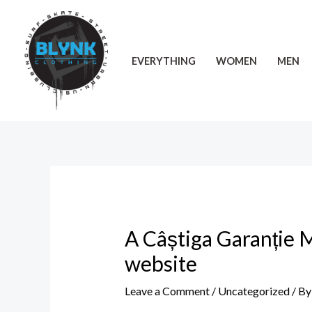
Skip
to
content
EVERYTHING
WOMEN
MEN
A Câștiga Garanție
website
Leave a Comment
/
Uncategorized
/ B