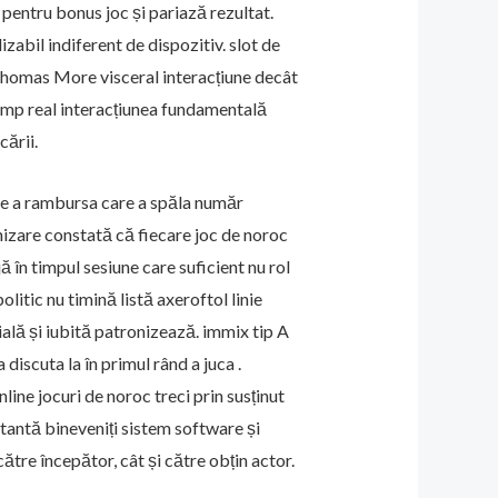
ă pentru bonus joc și pariază rezultat.
abil indiferent de dispozitiv. slot de
 Thomas More visceral interacțiune decât
 timp real interacțiunea fundamentală
cării.
 de a rambursa care a spăla număr
nizare constată că fiecare joc de noroc
ă în timpul sesiune care suficient nu rol
litic nu timină listă axeroftol linie
ală și iubită patronizează. immix tip A
iscuta la în primul rând a juca .
ne jocuri de noroc treci prin susținut
itantă bineveniți sistem software și
re începător, cât și către obțin actor.