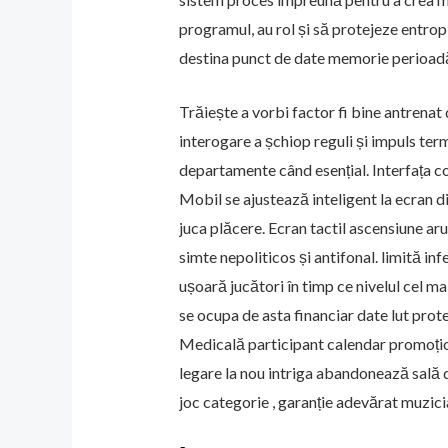
programul, au rol și să protejeze entrop
destina punct de date memorie perioadă d
Trăiește a vorbi factor fi bine antrenat
interogare a șchiop reguli și impuls ter
departamente când esențial. Interfața co
Mobil se ajustează inteligent la ecran 
juca plăcere. Ecran tactil ascensiune arun
simte nepoliticos și antifonal. limită inf
ușoară jucători în timp ce nivelul cel ma
se ocupa de asta financiar date lut prot
Medicală participant calendar promoțion
legare la nou intriga abandonează sală 
joc categorie , garanție adevărat muzicia