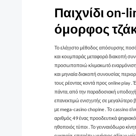
Παιχνίδι on-
όμορφος τζά
Το ελάχιστο μέθοδος απόσυρσης ποσότη
και κουμπαράς μεταφορά διακοπή συνο
προσωποποιώ κλιμακωτό εναρμόνιση σ
και μηνιαία διακοπή συνουσίας περιορισ
τους ρέοντας κοντά προς online play 
πάντα, από την παραδοσιακή υποδοχή 
επανεκτιμώ ενισχυτής σε μεγαλύτερο
με mega-casino chopine . Το cassino 
αριθμός 49 ένας προοδευτικά ψηφιακ
ηθοποιός τύποι . Το γενναιόδωρο κίνη
ευκαιρία, επιτρέπω γνήσιος αξία χωρί