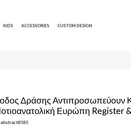
KIDS
ACCESSORIES
CUSTOM DESIGN
οδος Δράσης Αντιπροσωπεύουν 
– Νοτιοανατολική Ευρώπη Register
y
abstract8585